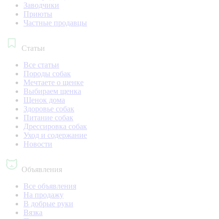
Заводчики
Приюты
Частные продавцы
Статьи
Все статьи
Породы собак
Мечтаете о щенке
Выбираем щенка
Щенок дома
Здоровье собак
Питание собак
Дрессировка собак
Уход и содержание
Новости
Объявления
Все объявления
На продажу
В добрые руки
Вязка