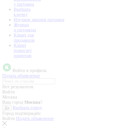
у питомца
Выбрать
кличку
Изучаем эмоции питомца
Журнал
о питомцах
Kinpet для
продавцов
Kinpet
помогает
приютам
Войти в профиль
Подать объявление
Нет результатов
Войти
Москва
Ваш город
Москва
?
Выбрать город
Да
Город подтверждён
Войти
Подать объявление