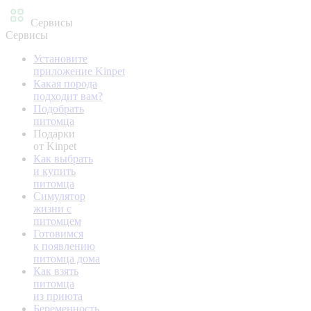
Сервисы
Сервисы
Установите
приложение Kinpet
Какая порода
подходит вам?
Подобрать
питомца
Подарки
от Kinpet
Как выбрать
и купить
питомца
Симулятор
жизни с
питомцем
Готовимся
к появлению
питомца дома
Как взять
питомца
из приюта
Беременность