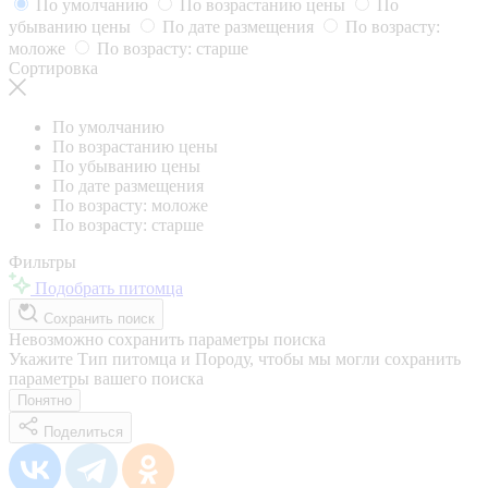
По умолчанию
По возрастанию цены
По
убыванию цены
По дате размещения
По возрасту:
моложе
По возрасту: старше
Сортировка
По умолчанию
По возрастанию цены
По убыванию цены
По дате размещения
По возрасту: моложе
По возрасту: старше
Фильтры
Подобрать питомца
Сохранить поиск
Невозможно сохранить параметры поиска
Укажите Тип питомца и Породу, чтобы мы могли сохранить
параметры вашего поиска
Понятно
Поделиться