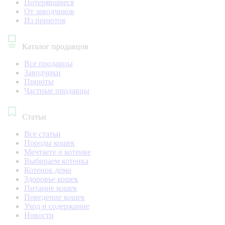
Потерявшиеся
От заводчиков
Из приютов
Каталог продавцов
Все продавцы
Заводчики
Приюты
Частные продавцы
Статьи
Все статьи
Породы кошек
Мечтаете о котенке
Выбираем котенка
Котенок дома
Здоровье кошек
Питание кошек
Поведение кошек
Уход и содержание
Новости