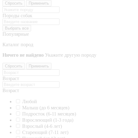
Сбросить
Применить
Породы собак
Выбрать все
Популярные
Каталог пород
Ничего не найдено
Укажите другую породу
Сбросить
Применить
Возраст
Возраст
Любой
Малыш (до 6 месяцев)
Подросток (6-11 месяцев)
Взрослеющий (1-3 года)
Взрослый (4-6 лет)
Стареющий (7-11 лет)