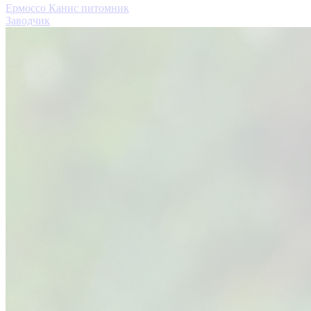
Ермоссо Канис питомник
Заводчик