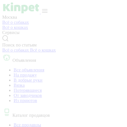
Москва
Всё о собаках
Всё о кошках
Сервисы
Поиск по статьям
Всё о собаках
Всё о кошках
Объявления
Все объявления
На продажу
В добрые руки
Вязка
Потерявшиеся
От заводчиков
Из приютов
Каталог продавцов
Все продавцы