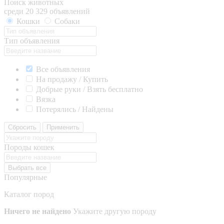
Поиск животных
среди 20 329 объявлений
Кошки
Собаки
Тип объявления
Все объявления
На продажу / Купить
Добрые руки / Взять бесплатно
Вязка
Потерялись / Найдены
Сбросить
Применить
Породы кошек
Выбрать все
Популярные
Каталог пород
Ничего не найдено
Укажите другую породу