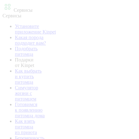
Сервисы
Сервисы
Установите
приложение Kinpet
Какая порода
подходит вам?
Подобрать
питомца
Подарки
от Kinpet
Как выбрать
и купить
питомца
Симулятор
жизни с
питомцем
Готовимся
к появлению
питомца дома
Как взять
питомца
из приюта
Беременность