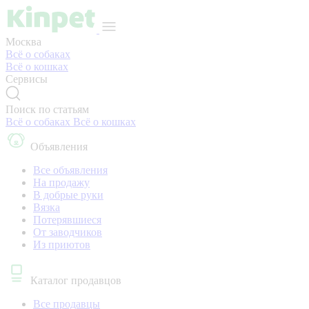
Москва
Всё о собаках
Всё о кошках
Сервисы
Поиск по статьям
Всё о собаках
Всё о кошках
Объявления
Все объявления
На продажу
В добрые руки
Вязка
Потерявшиеся
От заводчиков
Из приютов
Каталог продавцов
Все продавцы