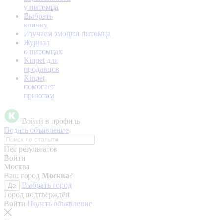
у питомца
Выбрать
кличку
Изучаем эмоции питомца
Журнал
о питомцах
Kinpet для
продавцов
Kinpet
помогает
приютам
Войти в профиль
Подать объявление
Нет результатов
Войти
Москва
Ваш город
Москва
?
Выбрать город
Да
Город подтверждён
Войти
Подать объявление