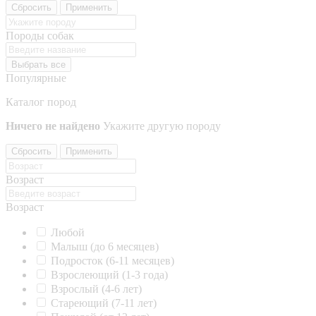
Сбросить
Применить
Породы собак
Выбрать все
Популярные
Каталог пород
Ничего не найдено
Укажите другую породу
Сбросить
Применить
Возраст
Возраст
Любой
Малыш (до 6 месяцев)
Подросток (6-11 месяцев)
Взрослеющий (1-3 года)
Взрослый (4-6 лет)
Стареющий (7-11 лет)