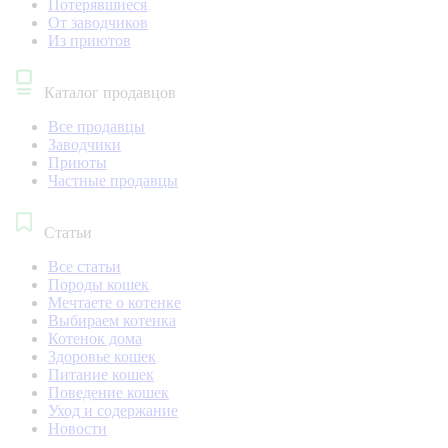
Потерявшиеся
От заводчиков
Из приютов
Каталог продавцов
Все продавцы
Заводчики
Приюты
Частные продавцы
Статьи
Все статьи
Породы кошек
Мечтаете о котенке
Выбираем котенка
Котенок дома
Здоровье кошек
Питание кошек
Поведение кошек
Уход и содержание
Новости