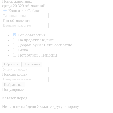
Поиск животных
среди 20 329 объявлений
Кошки
Собаки
Тип объявления
Все объявления
На продажу / Купить
Добрые руки / Взять бесплатно
Вязка
Потерялись / Найдены
Сбросить
Применить
Породы кошек
Выбрать все
Популярные
Каталог пород
Ничего не найдено
Укажите другую породу