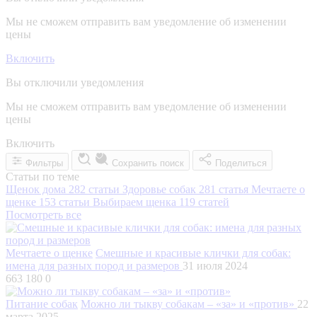
Мы не сможем отправить вам уведомление об изменении
цены
Включить
Вы отключили уведомления
Мы не сможем отправить вам уведомление об изменении
цены
Включить
Фильтры
Сохранить поиск
Поделиться
Статьи по теме
Щенок дома
282 статьи
Здоровье собак
281 статья
Мечтаете о
щенке
153 статьи
Выбираем щенка
119 статей
Посмотреть все
Мечтаете о щенке
Смешные и красивые клички для собак:
имена для разных пород и размеров
31 июля 2024
663 180
0
Питание собак
Можно ли тыкву собакам – «за» и «против»
22
марта 2025