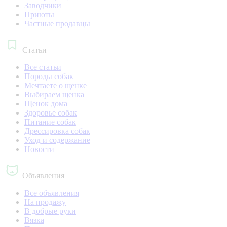
Заводчики
Приюты
Частные продавцы
Статьи
Все статьи
Породы собак
Мечтаете о щенке
Выбираем щенка
Щенок дома
Здоровье собак
Питание собак
Дрессировка собак
Уход и содержание
Новости
Объявления
Все объявления
На продажу
В добрые руки
Вязка