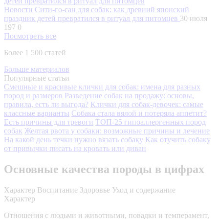
Новости
Сити-го-сан для собак: как древний японский
праздник детей превратился в ритуал для питомцев
30 июля
197
0
Посмотреть все
Более 1 500 статей
Больше материалов
Популярные статьи
Смешные и красивые клички для собак: имена для разных
пород и размеров
Разведение собак на продажу: основы,
правила, есть ли выгода?
Клички для собак-девочек: самые
классные варианты
Собака стала вялой и потеряла аппетит?
Есть причины для тревоги
ТОП-25 гипоаллергенных пород
собак
Желтая рвота у собаки: возможные причины и лечение
На какой день течки нужно вязать собаку
Как отучить собаку
от привычки писать на кровать или диван
Основные качества породы в цифрах
Характер
Воспитание
Здоровье
Уход и содержание
Характер
Отношения с людьми и животными, повадки и темперамент,