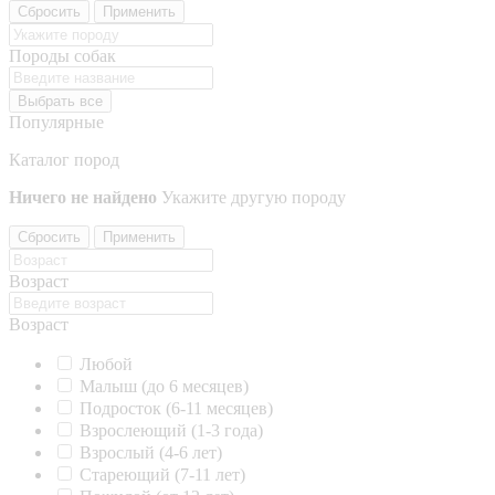
Сбросить
Применить
Породы собак
Выбрать все
Популярные
Каталог пород
Ничего не найдено
Укажите другую породу
Сбросить
Применить
Возраст
Возраст
Любой
Малыш (до 6 месяцев)
Подросток (6-11 месяцев)
Взрослеющий (1-3 года)
Взрослый (4-6 лет)
Стареющий (7-11 лет)