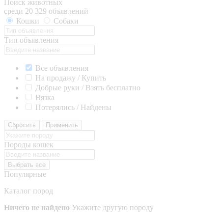
Поиск животных
среди 20 329 объявлений
Кошки
Собаки
Тип объявления
Все объявления
На продажу / Купить
Добрые руки / Взять бесплатно
Вязка
Потерялись / Найдены
Сбросить
Применить
Породы кошек
Выбрать все
Популярные
Каталог пород
Ничего не найдено
Укажите другую породу