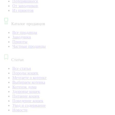
Потерявшиеся
От заводчиков
Из приютов
Каталог продавцов
Все продавцы
Заводчики
Приюты
Частные продавцы
Статьи
Все статьи
Породы кошек
Мечтаете о котенке
Выбираем котенка
Котенок дома
Здоровье кошек
Питание кошек
Поведение кошек
Уход и содержание
Новости