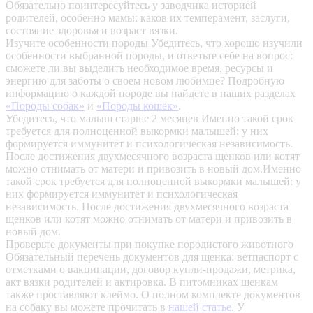
Обязательно поинтересуйтесь у заводчика историей
родителей, особенно мамы: каков их темперамент, заслуги,
состояние здоровья и возраст вязки.
Изучите особенности породы
Убедитесь, что хорошо изучили
особенности выбранной породы, и ответьте себе на вопрос:
сможете ли вы выделить необходимое время, ресурсы и
энергию для заботы о своем новом любимце? Подробную
информацию о каждой породе вы найдете в наших разделах
«Породы собак»
и
«Породы кошек»
.
Убедитесь, что малыш старше 2 месяцев
Именно такой срок
требуется для полноценной выкормки малышей: у них
формируется иммунитет и психологическая независимость.
После достижения двухмесячного возраста щенков или котят
можно отнимать от матери и привозить в новый дом.Именно
такой срок требуется для полноценной выкормки малышей: у
них формируется иммунитет и психологическая
независимость. После достижения двухмесячного возраста
щенков или котят можно отнимать от матери и привозить в
новый дом.
Проверьте документы при покупке породистого животного
Обязательный перечень документов для щенка: ветпаспорт с
отметками о вакцинации, договор купли-продажи, метрика,
акт вязки родителей и актировка. В питомниках щенкам
также проставляют клеймо. О полном комплекте документов
на собаку вы можете прочитать в
нашей статье
.
У