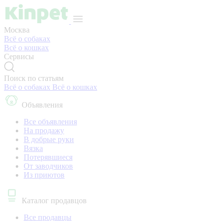
Москва
Всё о собаках
Всё о кошках
Сервисы
Поиск по статьям
Всё о собаках
Всё о кошках
Объявления
Все объявления
На продажу
В добрые руки
Вязка
Потерявшиеся
От заводчиков
Из приютов
Каталог продавцов
Все продавцы