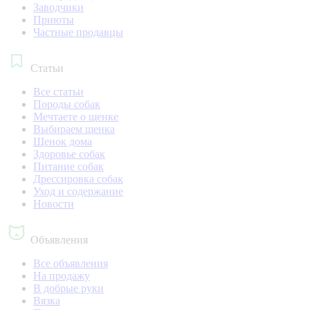
Заводчики
Приюты
Частные продавцы
Статьи
Все статьи
Породы собак
Мечтаете о щенке
Выбираем щенка
Щенок дома
Здоровье собак
Питание собак
Дрессировка собак
Уход и содержание
Новости
Объявления
Все объявления
На продажу
В добрые руки
Вязка