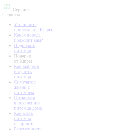
Сервисы
Сервисы
Установите
приложение Kinpet
Какая порода
подходит вам?
Подобрать
питомца
Подарки
от Kinpet
Как выбрать
и купить
питомца
Симулятор
жизни с
питомцем
Готовимся
к появлению
питомца дома
Как взять
питомца
из приюта
Беременность