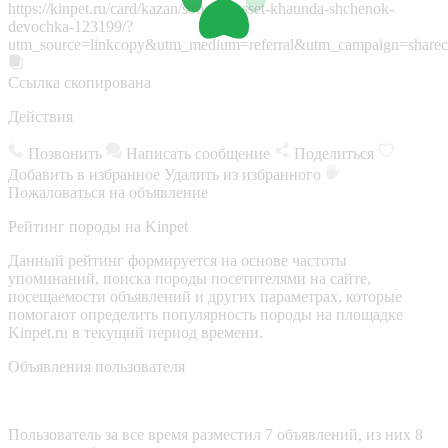
https://kinpet.ru/card/kazan/sobaki/basset-khaunda-shchenok-
devochka-123199/?
utm_source=linkcopy&utm_medium=referral&utm_campaign=sharec
Ссылка скопирована
Действия
Позвонить
Написать сообщение
Поделиться
Добавить в избранное
Удалить из избранного
Пожаловаться на объявление
Рейтинг породы на Kinpet
Данный рейтинг формируется на основе частоты
упоминаний, поиска породы посетителями на сайте,
посещаемости объявлений и других параметрах, которые
помогают определить популярность породы на площадке
Kinpet.ru в текущий период времени.
Объявления пользователя
Пользователь за все время разместил 7 объявлений, из них 8