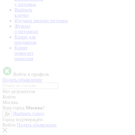
у питомца
Выбрать
кличку
Изучаем эмоции питомца
Журнал
о питомцах
Kinpet для
продавцов
Kinpet
помогает
приютам
Войти в профиль
Подать объявление
Нет результатов
Войти
Москва
Ваш город
Москва
?
Выбрать город
Да
Город подтверждён
Войти
Подать объявление