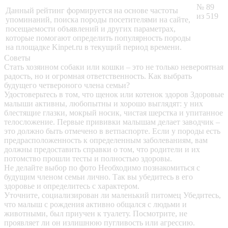
№ 89
Данный рейтинг формируется на основе частоты
из 519
упоминаний, поиска породы посетителями на сайте,
посещаемости объявлений и других параметрах,
которые помогают определить популярность породы
на площадке Kinpet.ru в текущий период времени.
Советы
Стать хозяином собаки или кошки – это не только невероятная
радость, но и огромная ответственность. Как выбрать
будущего четвероного члена семьи?
Удостоверьтесь в том, что щенок или котенок здоров
Здоровые
малыши активны, любопытны и хорошо выглядят: у них
блестящие глазки, мокрый носик, чистая шерстка и упитанное
телосложение. Первые прививки малышам делает заводчик –
это должно быть отмечено в ветпаспорте. Если у породы есть
предрасположенность к определенным заболеваниям, вам
должны предоставить справки о том, что родители и их
потомство прошли тесты и полностью здоровы.
Не делайте выбор по фото
Необходимо познакомиться с
будущим членом семьи лично. Так вы убедитесь в его
здоровье и определитесь с характером.
Уточните, социализирован ли маленький питомец
Убедитесь,
что малыш с рождения активно общался с людьми и
животными, был приучен к туалету. Посмотрите, не
проявляет ли он излишнюю пугливость или агрессию.