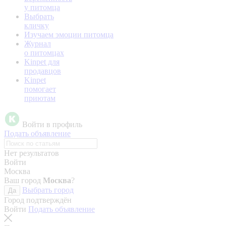
у питомца
Выбрать
кличку
Изучаем эмоции питомца
Журнал
о питомцах
Kinpet для
продавцов
Kinpet
помогает
приютам
Войти в профиль
Подать объявление
Нет результатов
Войти
Москва
Ваш город
Москва
?
Выбрать город
Да
Город подтверждён
Войти
Подать объявление