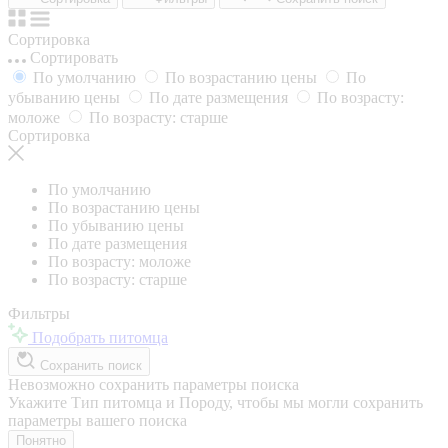
Сортировка
Сортировать
По умолчанию
По возрастанию цены
По
убыванию цены
По дате размещения
По возрасту:
моложе
По возрасту: старше
Сортировка
По умолчанию
По возрастанию цены
По убыванию цены
По дате размещения
По возрасту: моложе
По возрасту: старше
Фильтры
Подобрать питомца
Сохранить поиск
Невозможно сохранить параметры поиска
Укажите Тип питомца и Породу, чтобы мы могли сохранить
параметры вашего поиска
Понятно