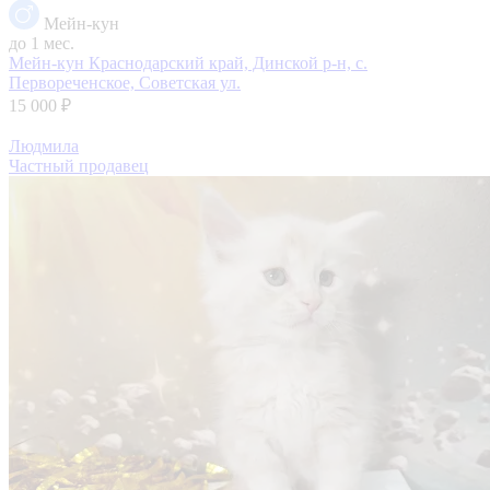
Мейн-кун
до 1 мес.
Мейн-кун
Краснодарский край, Динской р-н, с.
Первореченское, Советская ул.
15 000 ₽
Людмила
Частный продавец