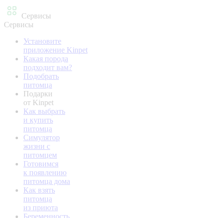
Сервисы
Сервисы
Установите
приложение Kinpet
Какая порода
подходит вам?
Подобрать
питомца
Подарки
от Kinpet
Как выбрать
и купить
питомца
Симулятор
жизни с
питомцем
Готовимся
к появлению
питомца дома
Как взять
питомца
из приюта
Беременность