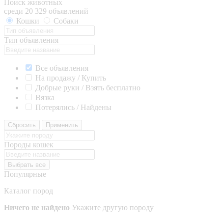
Поиск животных
среди 20 329 объявлений
Кошки
Собаки
Тип объявления
Все объявления
На продажу / Купить
Добрые руки / Взять бесплатно
Вязка
Потерялись / Найдены
Сбросить
Применить
Породы кошек
Выбрать все
Популярные
Каталог пород
Ничего не найдено
Укажите другую породу