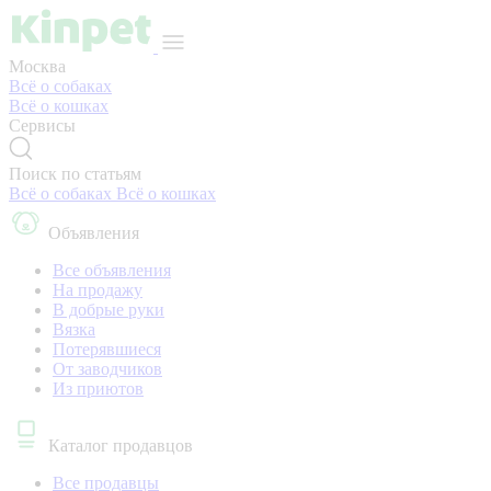
Москва
Всё о собаках
Всё о кошках
Сервисы
Поиск по статьям
Всё о собаках
Всё о кошках
Объявления
Все объявления
На продажу
В добрые руки
Вязка
Потерявшиеся
От заводчиков
Из приютов
Каталог продавцов
Все продавцы