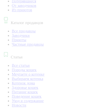
Потерявшиеся
От заводчиков
Из приютов
Каталог продавцов
Все продавцы
Заводчики
Приюты
Частные продавцы
Статьи
Все статьи
Породы кошек
Мечтаете о котенке
Выбираем котенка
Котенок дома
Здоровье кошек
Питание кошек
Поведение кошек
Уход и содержание
Новости