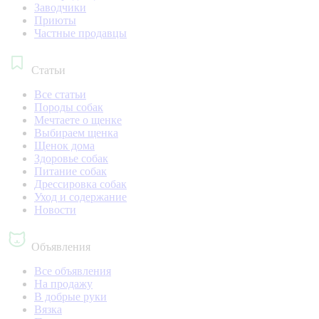
Заводчики
Приюты
Частные продавцы
Статьи
Все статьи
Породы собак
Мечтаете о щенке
Выбираем щенка
Щенок дома
Здоровье собак
Питание собак
Дрессировка собак
Уход и содержание
Новости
Объявления
Все объявления
На продажу
В добрые руки
Вязка