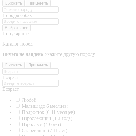
Сбросить
Применить
Породы собак
Выбрать все
Популярные
Каталог пород
Ничего не найдено
Укажите другую породу
Сбросить
Применить
Возраст
Возраст
Любой
Малыш (до 6 месяцев)
Подросток (6-11 месяцев)
Взрослеющий (1-3 года)
Взрослый (4-6 лет)
Стареющий (7-11 лет)