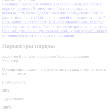
Смешные и красивые клички для собак: имена для разных
пород и размеров
Разведение собак на продажу: основы,
правила, есть ли выгода?
Клички для собак-девочек: самые
классные варианты
Собака стала вялой и потеряла аппетит?
Есть причины для тревоги
ТОП-25 гипоаллергенных пород
собак
Желтая рвота у собаки: возможные причины и лечение
На какой день течки нужно вязать собаку
Как отучить собаку
от привычки писать на кровать или диван
Параметры породы
Характер
Воспитание
Здоровье
Уход и содержание
Характер
Отношения с людьми и животными, повадки и темперамент,
жизнь в семье
Возбудимость
20%
Дружелюбие
100%