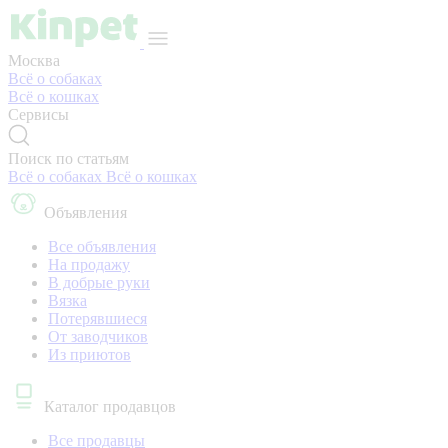
Москва
Всё о собаках
Всё о кошках
Сервисы
Поиск по статьям
Всё о собаках
Всё о кошках
Объявления
Все объявления
На продажу
В добрые руки
Вязка
Потерявшиеся
От заводчиков
Из приютов
Каталог продавцов
Все продавцы