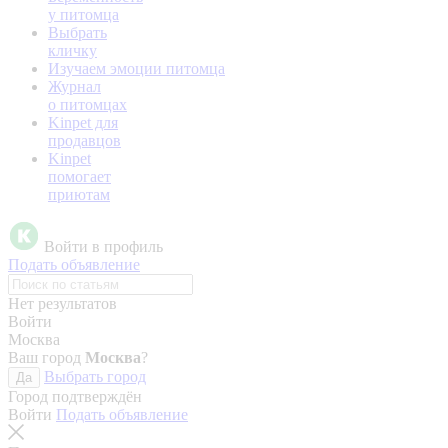
у питомца
Выбрать
кличку
Изучаем эмоции питомца
Журнал
о питомцах
Kinpet для
продавцов
Kinpet
помогает
приютам
Войти в профиль
Подать объявление
Нет результатов
Войти
Москва
Ваш город
Москва
?
Выбрать город
Да
Город подтверждён
Войти
Подать объявление