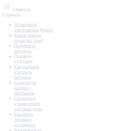
Сервисы
Сервисы
Установите
приложение Kinpet
Какая порода
подходит вам?
Подобрать
питомца
Подарки
от Kinpet
Как выбрать
и купить
питомца
Симулятор
жизни с
питомцем
Готовимся
к появлению
питомца дома
Как взять
питомца
из приюта
Беременность