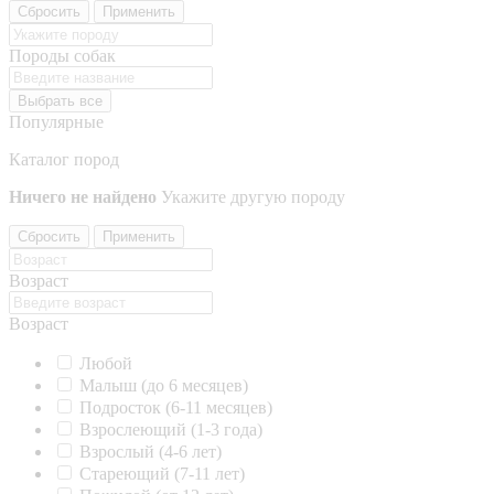
Сбросить
Применить
Породы собак
Выбрать все
Популярные
Каталог пород
Ничего не найдено
Укажите другую породу
Сбросить
Применить
Возраст
Возраст
Любой
Малыш (до 6 месяцев)
Подросток (6-11 месяцев)
Взрослеющий (1-3 года)
Взрослый (4-6 лет)
Стареющий (7-11 лет)