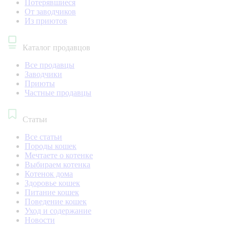
Потерявшиеся
От заводчиков
Из приютов
Каталог продавцов
Все продавцы
Заводчики
Приюты
Частные продавцы
Статьи
Все статьи
Породы кошек
Мечтаете о котенке
Выбираем котенка
Котенок дома
Здоровье кошек
Питание кошек
Поведение кошек
Уход и содержание
Новости