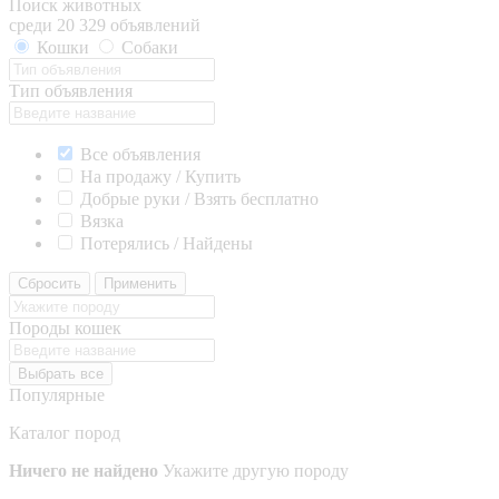
Поиск животных
среди 20 329 объявлений
Кошки
Собаки
Тип объявления
Все объявления
На продажу / Купить
Добрые руки / Взять бесплатно
Вязка
Потерялись / Найдены
Сбросить
Применить
Породы кошек
Выбрать все
Популярные
Каталог пород
Ничего не найдено
Укажите другую породу