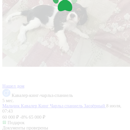
Нашел дом
Кавалер-кинг-чарльз-спаниель
5 мес.
Мальчик Кавалер Кинг Чарльз спаниель
Заозёрный
8 июля,
07:43
60 000 ₽
-8%
65 000 ₽
Подарок
Документы проверены