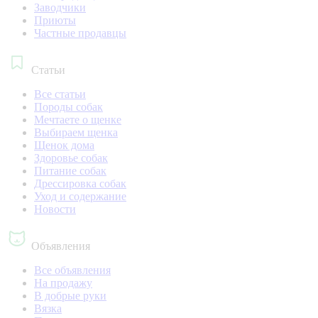
Заводчики
Приюты
Частные продавцы
Статьи
Все статьи
Породы собак
Мечтаете о щенке
Выбираем щенка
Щенок дома
Здоровье собак
Питание собак
Дрессировка собак
Уход и содержание
Новости
Объявления
Все объявления
На продажу
В добрые руки
Вязка