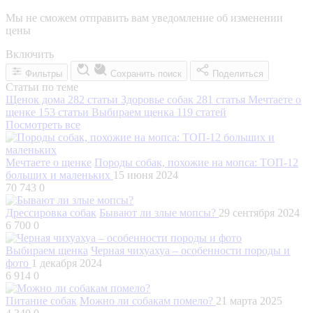
Мы не сможем отправить вам уведомление об изменении
цены
Включить
Фильтры
Сохранить поиск
Поделиться
Статьи по теме
Щенок дома
282 статьи
Здоровье собак
281 статья
Мечтаете о
щенке
153 статьи
Выбираем щенка
119 статей
Посмотреть все
Мечтаете о щенке
Породы собак, похожие на мопса: ТОП-12
больших и маленьких
15 июня 2024
70 743
0
Дрессировка собак
Бывают ли злые мопсы?
29 сентября 2024
6 700
0
Выбираем щенка
Черная чихуахуа – особенности породы и
фото
1 декабря 2024
6 914
0
Питание собак
Можно ли собакам помело?
21 марта 2025