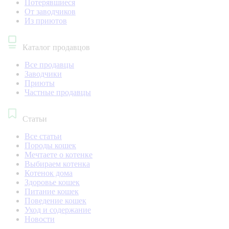
Потерявшиеся
От заводчиков
Из приютов
Каталог продавцов
Все продавцы
Заводчики
Приюты
Частные продавцы
Статьи
Все статьи
Породы кошек
Мечтаете о котенке
Выбираем котенка
Котенок дома
Здоровье кошек
Питание кошек
Поведение кошек
Уход и содержание
Новости