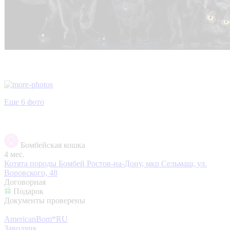
Еще 6 фото
Бомбейская кошка
4 мес.
Котята породы Бомбей
Ростов-на-Дону, мкр Сельмаш, ул.
Воровского, 48
Договорная
Подарок
Документы проверены
AmericanBom*RU
Заводчик