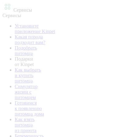
Сервисы
Сервисы
Установите
приложение Kinpet
Какая порода
подходит вам?
Подобрать
питомца
Подарки
от Kinpet
Как выбрать
и купить
питомца
Симулятор
жизни с
питомцем
Готовимся
к появлению
питомца дома
Как взять
питомца
из приюта
Беременность