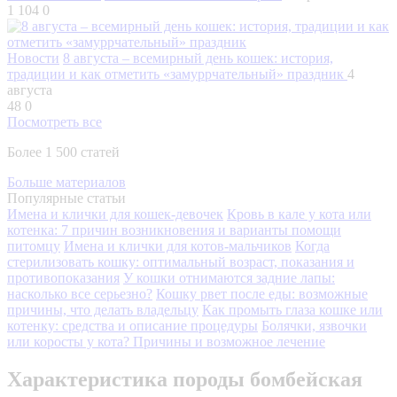
1 104
0
Новости
8 августа – всемирный день кошек: история,
традиции и как отметить «замуррчательный» праздник
4
августа
48
0
Посмотреть все
Более 1 500 статей
Больше материалов
Популярные статьи
Имена и клички для кошек-девочек
Кровь в кале у кота или
котенка: 7 причин возникновения и варианты помощи
питомцу
Имена и клички для котов-мальчиков
Когда
стерилизовать кошку: оптимальный возраст, показания и
противопоказания
У кошки отнимаются задние лапы:
насколько все серьезно?
Кошку рвет после еды: возможные
причины, что делать владельцу
Как промыть глаза кошке или
котенку: средства и описание процедуры
Болячки, язвочки
или коросты у кота? Причины и возможное лечение
Характеристика породы бомбейская