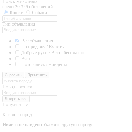
Поиск животных
среди 20 329 объявлений
Кошки
Собаки
Тип объявления
Все объявления
На продажу / Купить
Добрые руки / Взять бесплатно
Вязка
Потерялись / Найдены
Сбросить
Применить
Породы кошек
Выбрать все
Популярные
Каталог пород
Ничего не найдено
Укажите другую породу