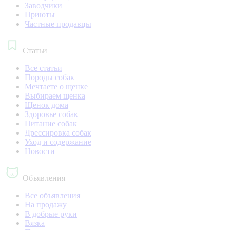
Заводчики
Приюты
Частные продавцы
Статьи
Все статьи
Породы собак
Мечтаете о щенке
Выбираем щенка
Щенок дома
Здоровье собак
Питание собак
Дрессировка собак
Уход и содержание
Новости
Объявления
Все объявления
На продажу
В добрые руки
Вязка