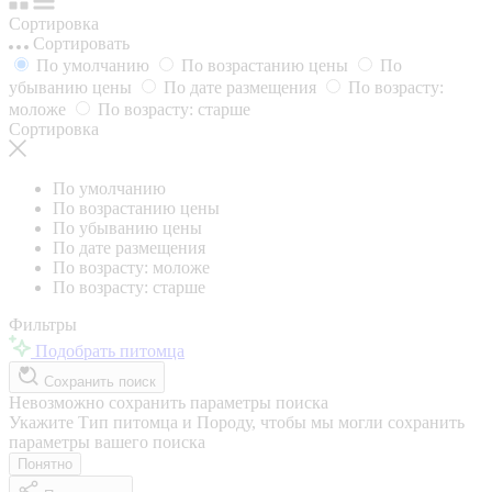
Сортировка
Сортировать
По умолчанию
По возрастанию цены
По
убыванию цены
По дате размещения
По возрасту:
моложе
По возрасту: старше
Сортировка
По умолчанию
По возрастанию цены
По убыванию цены
По дате размещения
По возрасту: моложе
По возрасту: старше
Фильтры
Подобрать питомца
Сохранить поиск
Невозможно сохранить параметры поиска
Укажите Тип питомца и Породу, чтобы мы могли сохранить
параметры вашего поиска
Понятно