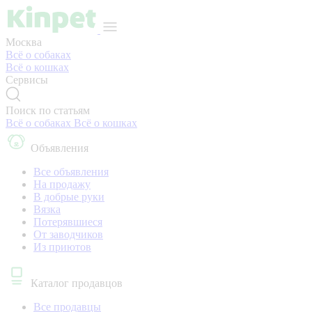
Москва
Всё о собаках
Всё о кошках
Сервисы
Поиск по статьям
Всё о собаках
Всё о кошках
Объявления
Все объявления
На продажу
В добрые руки
Вязка
Потерявшиеся
От заводчиков
Из приютов
Каталог продавцов
Все продавцы