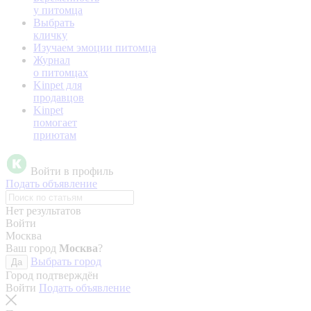
у питомца
Выбрать
кличку
Изучаем эмоции питомца
Журнал
о питомцах
Kinpet для
продавцов
Kinpet
помогает
приютам
Войти в профиль
Подать объявление
Нет результатов
Войти
Москва
Ваш город
Москва
?
Выбрать город
Да
Город подтверждён
Войти
Подать объявление