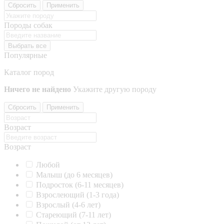
Сбросить
Применить
Породы собак
Выбрать все
Популярные
Каталог пород
Ничего не найдено
Укажите другую породу
Сбросить
Применить
Возраст
Возраст
Любой
Малыш (до 6 месяцев)
Подросток (6-11 месяцев)
Взрослеющий (1-3 года)
Взрослый (4-6 лет)
Стареющий (7-11 лет)