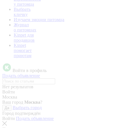
у питомца
Выбрать
кличку
Изучаем эмоции питомца
Журнал
о питомцах
Kinpet для
продавцов
Kinpet
помогает
приютам
Войти в профиль
Подать объявление
Нет результатов
Войти
Москва
Ваш город
Москва
?
Выбрать город
Да
Город подтверждён
Войти
Подать объявление