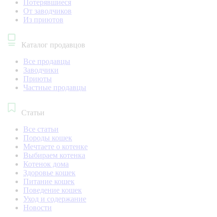
Потерявшиеся
От заводчиков
Из приютов
Каталог продавцов
Все продавцы
Заводчики
Приюты
Частные продавцы
Статьи
Все статьи
Породы кошек
Мечтаете о котенке
Выбираем котенка
Котенок дома
Здоровье кошек
Питание кошек
Поведение кошек
Уход и содержание
Новости