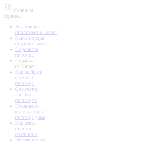
Сервисы
Сервисы
Установите
приложение Kinpet
Какая порода
подходит вам?
Подобрать
питомца
Подарки
от Kinpet
Как выбрать
и купить
питомца
Симулятор
жизни с
питомцем
Готовимся
к появлению
питомца дома
Как взять
питомца
из приюта
Беременность