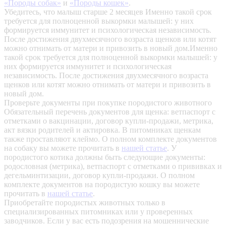
«Породы собак»
и
«Породы кошек»
.
Убедитесь, что малыш старше 2 месяцев
Именно такой срок
требуется для полноценной выкормки малышей: у них
формируется иммунитет и психологическая независимость.
После достижения двухмесячного возраста щенков или котят
можно отнимать от матери и привозить в новый дом.Именно
такой срок требуется для полноценной выкормки малышей: у
них формируется иммунитет и психологическая
независимость. После достижения двухмесячного возраста
щенков или котят можно отнимать от матери и привозить в
новый дом.
Проверьте документы при покупке породистого животного
Обязательный перечень документов для щенка: ветпаспорт с
отметками о вакцинации, договор купли-продажи, метрика,
акт вязки родителей и актировка. В питомниках щенкам
также проставляют клеймо. О полном комплекте документов
на собаку вы можете прочитать в
нашей статье
.
У
породистого котика должны быть следующие документы:
родословная (метрика), ветпаспорт с отметками о прививках и
дегельминтизации, договор купли-продажи. О полном
комплекте документов на породистую кошку вы можете
прочитать в
нашей статье
.
Приобретайте породистых животных только в
специализированных питомниках или у проверенных
заводчиков. Если у вас есть подозрения на мошеннические