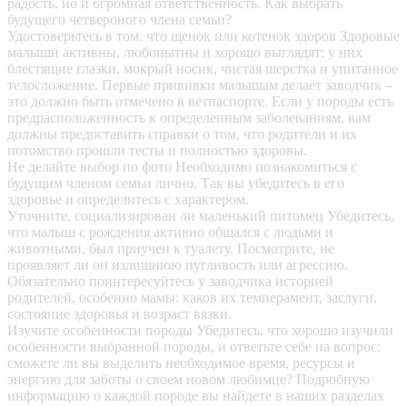
радость, но и огромная ответственность. Как выбрать
будущего четвероного члена семьи?
Удостоверьтесь в том, что щенок или котенок здоров
Здоровые
малыши активны, любопытны и хорошо выглядят: у них
блестящие глазки, мокрый носик, чистая шерстка и упитанное
телосложение. Первые прививки малышам делает заводчик –
это должно быть отмечено в ветпаспорте. Если у породы есть
предрасположенность к определенным заболеваниям, вам
должны предоставить справки о том, что родители и их
потомство прошли тесты и полностью здоровы.
Не делайте выбор по фото
Необходимо познакомиться с
будущим членом семьи лично. Так вы убедитесь в его
здоровье и определитесь с характером.
Уточните, социализирован ли маленький питомец
Убедитесь,
что малыш с рождения активно общался с людьми и
животными, был приучен к туалету. Посмотрите, не
проявляет ли он излишнюю пугливость или агрессию.
Обязательно поинтересуйтесь у заводчика историей
родителей, особенно мамы: каков их темперамент, заслуги,
состояние здоровья и возраст вязки.
Изучите особенности породы
Убедитесь, что хорошо изучили
особенности выбранной породы, и ответьте себе на вопрос:
сможете ли вы выделить необходимое время, ресурсы и
энергию для заботы о своем новом любимце? Подробную
информацию о каждой породе вы найдете в наших разделах