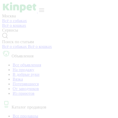
Москва
Всё о собаках
Всё о кошках
Сервисы
Поиск по статьям
Всё о собаках
Всё о кошках
Объявления
Все объявления
На продажу
В добрые руки
Вязка
Потерявшиеся
От заводчиков
Из приютов
Каталог продавцов
Все продавцы