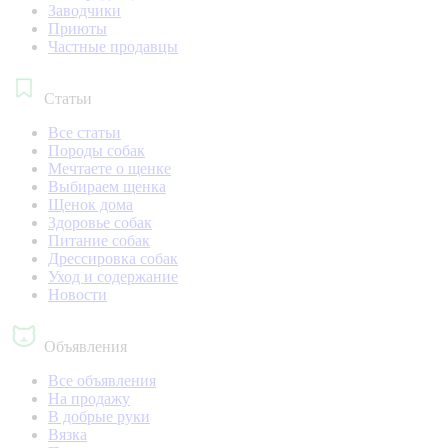
Заводчики
Приюты
Частные продавцы
Статьи
Все статьи
Породы собак
Мечтаете о щенке
Выбираем щенка
Щенок дома
Здоровье собак
Питание собак
Дрессировка собак
Уход и содержание
Новости
Объявления
Все объявления
На продажу
В добрые руки
Вязка