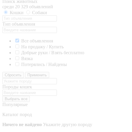
Поиск животных
среди 20 329 объявлений
Кошки
Собаки
Тип объявления
Все объявления
На продажу / Купить
Добрые руки / Взять бесплатно
Вязка
Потерялись / Найдены
Сбросить
Применить
Породы кошек
Выбрать все
Популярные
Каталог пород
Ничего не найдено
Укажите другую породу