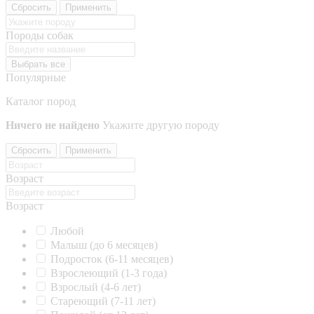
Сбросить
Применить
Породы собак
Выбрать все
Популярные
Каталог пород
Ничего не найдено
Укажите другую породу
Сбросить
Применить
Возраст
Возраст
Любой
Малыш (до 6 месяцев)
Подросток (6-11 месяцев)
Взрослеющий (1-3 года)
Взрослый (4-6 лет)
Стареющий (7-11 лет)