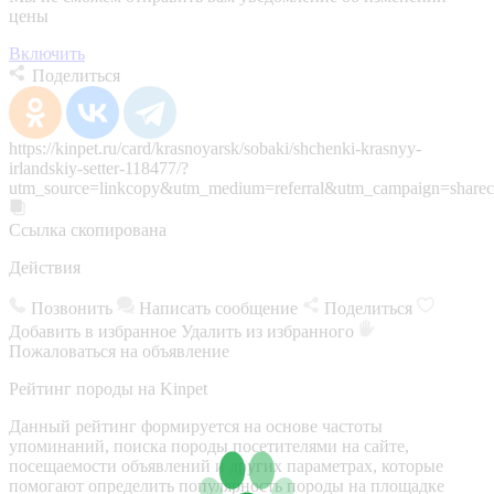
цены
Включить
Поделиться
https://kinpet.ru/card/krasnoyarsk/sobaki/shchenki-krasnyy-
irlandskiy-setter-118477/?
utm_source=linkcopy&utm_medium=referral&utm_campaign=sharec
Ссылка скопирована
Действия
Позвонить
Написать сообщение
Поделиться
Добавить в избранное
Удалить из избранного
Пожаловаться на объявление
Рейтинг породы на Kinpet
Данный рейтинг формируется на основе частоты
упоминаний, поиска породы посетителями на сайте,
посещаемости объявлений и других параметрах, которые
помогают определить популярность породы на площадке