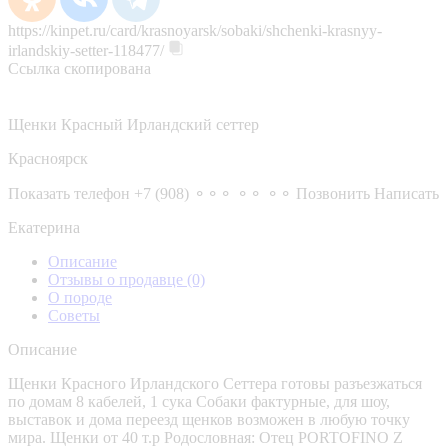
https://kinpet.ru/card/krasnoyarsk/sobaki/shchenki-krasnyy-
irlandskiy-setter-118477/
Ссылка скопирована
Щенки Красный Ирландский сеттер
Красноярск
Показать телефон
+7 (908) ⚬⚬⚬ ⚬⚬ ⚬⚬
Позвонить
Написать
Екатерина
Описание
Отзывы о продавце
(0)
О породе
Советы
Описание
Щенки Красного Ирландского Сеттера готовы разъезжаться
по домам 8 кабелей, 1 сука Собаки фактурные, для шоу,
выставок и дома переезд щенков возможен в любую точку
мира. Щенки от 40 т.р Родословная: Отец PORTOFINO Z