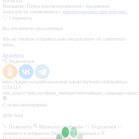
Написать
Внимание:
Перед контактированием с продавцом,
пожалуйста, ознакомьтесь с
рекомендациями при покупке.
Сохранить
Вы отключили уведомления
Мы не сможем отправить вам уведомление об изменении
цены
Включить
Поделиться
https://kinpet.ru/card/krasnoyarsk/sobaki/shchenki-chikhuakhua-
121632/?
utm_source=linkcopy&utm_medium=referral&utm_campaign=sharec
Ссылка скопирована
Действия
Позвонить
Написать сообщение
Поделиться
Добавить в избранное
Удалить из избранного
Пожаловаться на объявление