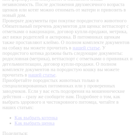
независимость. После достижения двухмесячного возраста
щенков или котят можно отнимать от матери и привозить в
новый дом.
Проверьте документы при покупке породистого животного
Обязательный перечень документов для щенка: ветпаспорт с
отметками о вакцинации, договор купли-продажи, метрика,
акт вязки родителей и актировка. В питомниках щенкам
также проставляют клеймо. О полном комплекте документов
на собаку вы можете прочитать в
нашей статье
.
У
породистого котика должны быть следующие документы:
родословная (метрика), ветпаспорт с отметками о прививках и
дегельминтизации, договор купли-продажи. О полном
комплекте документов на породистую кошку вы можете
прочитать в
нашей статье
.
Приобретайте породистых животных только в
специализированных питомниках или у проверенных
заводчиков. Если у вас есть подозрения на мошеннические
действия – сразу же сообщите нам.
Подробнее о том, как
выбрать здорового и чистокровного питомца, читайте в
наших статьях:
Как выбрать котенка
Как выбрать щенка
Поделиться: