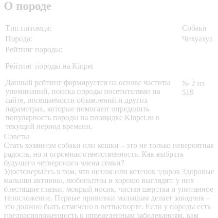
О породе
Тип питомца:
Собаки
Порода:
Чихуахуа
Рейтинг породы:
Рейтинг породы на Kinpet
Данный рейтинг формируется на основе частоты
№ 2 из
упоминаний, поиска породы посетителями на
519
сайте, посещаемости объявлений и других
параметрах, которые помогают определить
популярность породы на площадке Kinpet.ru в
текущий период времени.
Советы
Стать хозяином собаки или кошки – это не только невероятная
радость, но и огромная ответственность. Как выбрать
будущего четвероного члена семьи?
Удостоверьтесь в том, что щенок или котенок здоров
Здоровые
малыши активны, любопытны и хорошо выглядят: у них
блестящие глазки, мокрый носик, чистая шерстка и упитанное
телосложение. Первые прививки малышам делает заводчик –
это должно быть отмечено в ветпаспорте. Если у породы есть
предрасположенность к определенным заболеваниям, вам