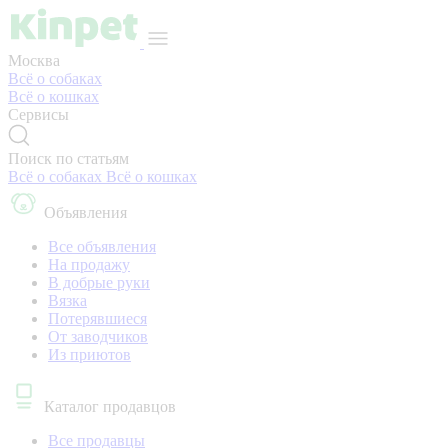
Москва
Всё о собаках
Всё о кошках
Сервисы
Поиск по статьям
Всё о собаках
Всё о кошках
Объявления
Все объявления
На продажу
В добрые руки
Вязка
Потерявшиеся
От заводчиков
Из приютов
Каталог продавцов
Все продавцы