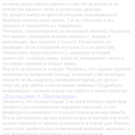
должны предоставить справки о том, что родители и их
потомство прошли тесты и полностью здоровы.
Не делайте выбор по фото
Необходимо познакомиться с
будущим членом семьи лично. Так вы убедитесь в его
здоровье и определитесь с характером.
Уточните, социализирован ли маленький питомец
Убедитесь,
что малыш с рождения активно общался с людьми и
животными, был приучен к туалету. Посмотрите, не
проявляет ли он излишнюю пугливость или агрессию.
Обязательно поинтересуйтесь у заводчика историей
родителей, особенно мамы: каков их темперамент, заслуги,
состояние здоровья и возраст вязки.
Изучите особенности породы
Убедитесь, что хорошо изучили
особенности выбранной породы, и ответьте себе на вопрос:
сможете ли вы выделить необходимое время, ресурсы и
энергию для заботы о своем новом любимце? Подробную
информацию о каждой породе вы найдете в наших разделах
«Породы собак»
и
«Породы кошек»
.
Убедитесь, что малыш старше 2 месяцев
Именно такой срок
требуется для полноценной выкормки малышей: у них
формируется иммунитет и психологическая независимость.
После достижения двухмесячного возраста щенков или котят
можно отнимать от матери и привозить в новый дом.Именно
такой срок требуется для полноценной выкормки малышей: у
них формируется иммунитет и психологическая