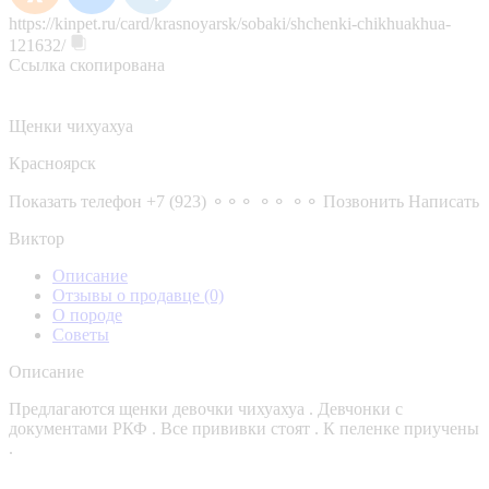
https://kinpet.ru/card/krasnoyarsk/sobaki/shchenki-chikhuakhua-
121632/
Ссылка скопирована
Щенки чихуахуа
Красноярск
Показать телефон
+7 (923) ⚬⚬⚬ ⚬⚬ ⚬⚬
Позвонить
Написать
Виктор
Описание
Отзывы о продавце
(0)
О породе
Советы
Описание
Предлагаются щенки девочки чихуахуа . Девчонки с
документами РКФ . Все прививки стоят . К пеленке приучены
.