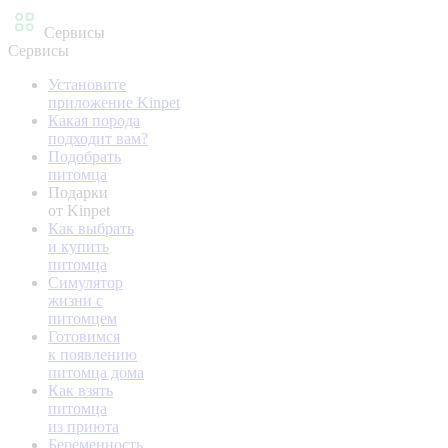
Сервисы
Сервисы
Установите
приложение Kinpet
Какая порода
подходит вам?
Подобрать
питомца
Подарки
от Kinpet
Как выбрать
и купить
питомца
Симулятор
жизни с
питомцем
Готовимся
к появлению
питомца дома
Как взять
питомца
из приюта
Беременность