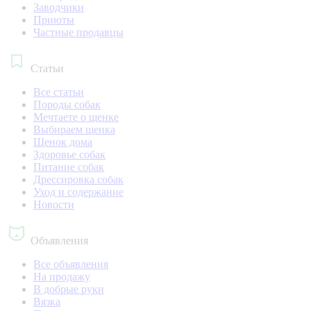
Заводчики
Приюты
Частные продавцы
Статьи
Все статьи
Породы собак
Мечтаете о щенке
Выбираем щенка
Щенок дома
Здоровье собак
Питание собак
Дрессировка собак
Уход и содержание
Новости
Объявления
Все объявления
На продажу
В добрые руки
Вязка