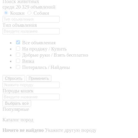
Поиск животных
среди 20 329 объявлений
Кошки
Собаки
Тип объявления
Все объявления
На продажу / Купить
Добрые руки / Взять бесплатно
Вязка
Потерялись / Найдены
Сбросить
Применить
Породы кошек
Выбрать все
Популярные
Каталог пород
Ничего не найдено
Укажите другую породу