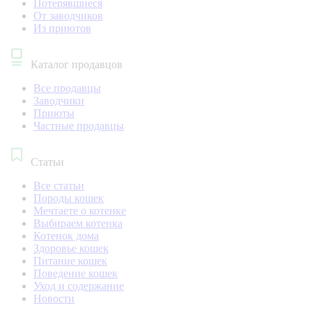
Потерявшиеся
От заводчиков
Из приютов
Каталог продавцов
Все продавцы
Заводчики
Приюты
Частные продавцы
Статьи
Все статьи
Породы кошек
Мечтаете о котенке
Выбираем котенка
Котенок дома
Здоровье кошек
Питание кошек
Поведение кошек
Уход и содержание
Новости