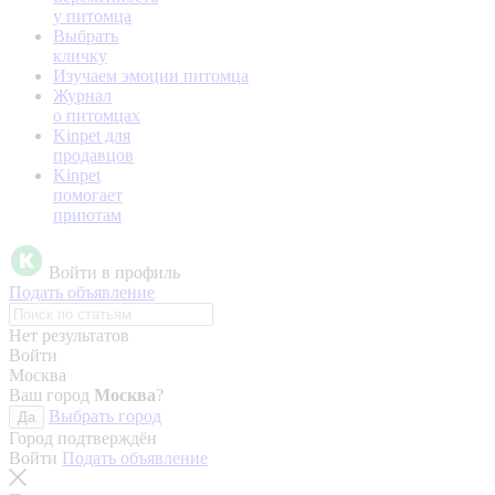
у питомца
Выбрать
кличку
Изучаем эмоции питомца
Журнал
о питомцах
Kinpet для
продавцов
Kinpet
помогает
приютам
Войти в профиль
Подать объявление
Нет результатов
Войти
Москва
Ваш город
Москва
?
Выбрать город
Да
Город подтверждён
Войти
Подать объявление