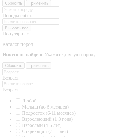
Сбросить
Применить
Породы собак
Выбрать все
Популярные
Каталог пород
Ничего не найдено
Укажите другую породу
Сбросить
Применить
Возраст
Возраст
Любой
Малыш (до 6 месяцев)
Подросток (6-11 месяцев)
Взрослеющий (1-3 года)
Взрослый (4-6 лет)
Стареющий (7-11 лет)