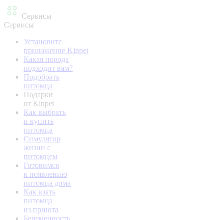
Сервисы
Сервисы
Установите
приложение Kinpet
Какая порода
подходит вам?
Подобрать
питомца
Подарки
от Kinpet
Как выбрать
и купить
питомца
Симулятор
жизни с
питомцем
Готовимся
к появлению
питомца дома
Как взять
питомца
из приюта
Беременность