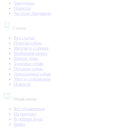
Заводчики
Приюты
Частные продавцы
Статьи
Все статьи
Породы собак
Мечтаете о щенке
Выбираем щенка
Щенок дома
Здоровье собак
Питание собак
Дрессировка собак
Уход и содержание
Новости
Объявления
Все объявления
На продажу
В добрые руки
Вязка