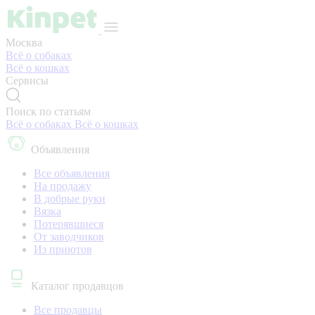
Москва
Всё о собаках
Всё о кошках
Сервисы
Поиск по статьям
Всё о собаках
Всё о кошках
Объявления
Все объявления
На продажу
В добрые руки
Вязка
Потерявшиеся
От заводчиков
Из приютов
Каталог продавцов
Все продавцы