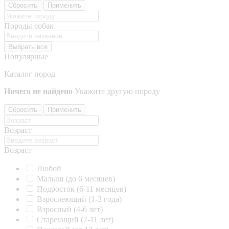
Сбросить
Применить
Породы собак
Выбрать все
Популярные
Каталог пород
Ничего не найдено
Укажите другую породу
Сбросить
Применить
Возраст
Возраст
Любой
Малыш (до 6 месяцев)
Подросток (6-11 месяцев)
Взрослеющий (1-3 года)
Взрослый (4-6 лет)
Стареющий (7-11 лет)