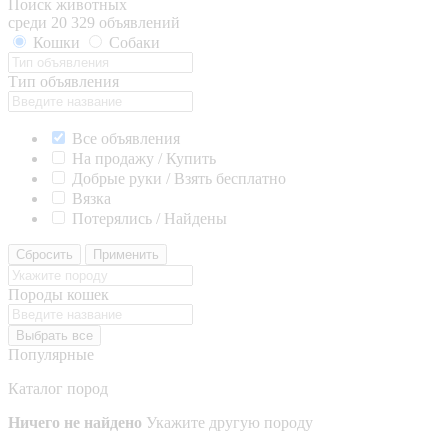
Поиск животных
среди 20 329 объявлений
Кошки
Собаки
Тип объявления
Все объявления
На продажу / Купить
Добрые руки / Взять бесплатно
Вязка
Потерялись / Найдены
Сбросить
Применить
Породы кошек
Выбрать все
Популярные
Каталог пород
Ничего не найдено
Укажите другую породу