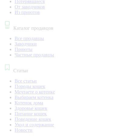
Потерявшиеся
От заводчиков
Из приютов
Каталог продавцов
Все продавцы
Заводчики
Приюты
Частные продавцы
Статьи
Все статьи
Породы кошек
Мечтаете о котенке
Выбираем котенка
Котенок дома
Здоровье кошек
Питание кошек
Поведение кошек
Уход и содержание
Новости