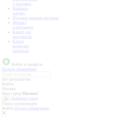
у питомца
Выбрать
кличку
Изучаем эмоции питомца
Журнал
о питомцах
Kinpet для
продавцов
Kinpet
помогает
приютам
Войти в профиль
Подать объявление
Нет результатов
Войти
Москва
Ваш город
Москва
?
Выбрать город
Да
Город подтверждён
Войти
Подать объявление