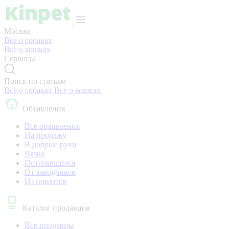
Москва
Всё о собаках
Всё о кошках
Сервисы
Поиск по статьям
Всё о собаках
Всё о кошках
Объявления
Все объявления
На продажу
В добрые руки
Вязка
Потерявшиеся
От заводчиков
Из приютов
Каталог продавцов
Все продавцы