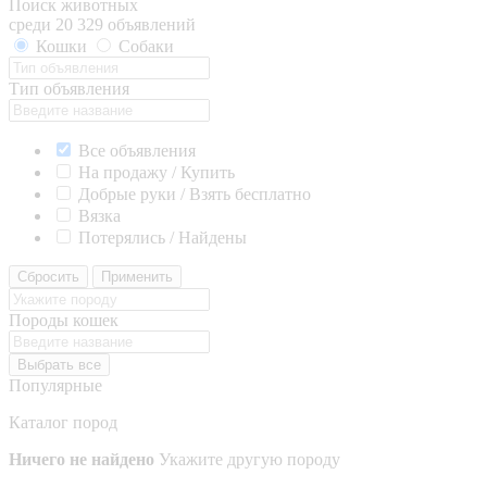
Поиск животных
среди 20 329 объявлений
Кошки
Собаки
Тип объявления
Все объявления
На продажу / Купить
Добрые руки / Взять бесплатно
Вязка
Потерялись / Найдены
Сбросить
Применить
Породы кошек
Выбрать все
Популярные
Каталог пород
Ничего не найдено
Укажите другую породу