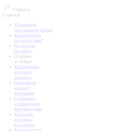
Сервисы
Сервисы
Установите
приложение Kinpet
Какая порода
подходит вам?
Подобрать
питомца
Подарки
от Kinpet
Как выбрать
и купить
питомца
Симулятор
жизни с
питомцем
Готовимся
к появлению
питомца дома
Как взять
питомца
из приюта
Беременность