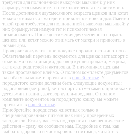
требуется для полноценной выкормки малышей: у них
формируется иммунитет и психологическая независимость.
После достижения двухмесячного возраста щенков или котят
можно отнимать от матери и привозить в новый дом.Именно
такой срок требуется для полноценной выкормки малышей: у
них формируется иммунитет и психологическая
независимость. После достижения двухмесячного возраста
щенков или котят можно отнимать от матери и привозить в
новый дом.
Проверьте документы при покупке породистого животного
Обязательный перечень документов для щенка: ветпаспорт с
отметками о вакцинации, договор купли-продажи, метрика,
акт вязки родителей и актировка. В питомниках щенкам
также проставляют клеймо. О полном комплекте документов
на собаку вы можете прочитать в
нашей статье
.
У
породистого котика должны быть следующие документы:
родословная (метрика), ветпаспорт с отметками о прививках и
дегельминтизации, договор купли-продажи. О полном
комплекте документов на породистую кошку вы можете
прочитать в
нашей статье
.
Приобретайте породистых животных только в
специализированных питомниках или у проверенных
заводчиков. Если у вас есть подозрения на мошеннические
действия – сразу же сообщите нам.
Подробнее о том, как
выбрать здорового и чистокровного питомца, читайте в