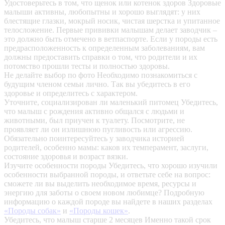
Удостоверьтесь в том, что щенок или котенок здоров
Здоровые
малыши активны, любопытны и хорошо выглядят: у них
блестящие глазки, мокрый носик, чистая шерстка и упитанное
телосложение. Первые прививки малышам делает заводчик –
это должно быть отмечено в ветпаспорте. Если у породы есть
предрасположенность к определенным заболеваниям, вам
должны предоставить справки о том, что родители и их
потомство прошли тесты и полностью здоровы.
Не делайте выбор по фото
Необходимо познакомиться с
будущим членом семьи лично. Так вы убедитесь в его
здоровье и определитесь с характером.
Уточните, социализирован ли маленький питомец
Убедитесь,
что малыш с рождения активно общался с людьми и
животными, был приучен к туалету. Посмотрите, не
проявляет ли он излишнюю пугливость или агрессию.
Обязательно поинтересуйтесь у заводчика историей
родителей, особенно мамы: каков их темперамент, заслуги,
состояние здоровья и возраст вязки.
Изучите особенности породы
Убедитесь, что хорошо изучили
особенности выбранной породы, и ответьте себе на вопрос:
сможете ли вы выделить необходимое время, ресурсы и
энергию для заботы о своем новом любимце? Подробную
информацию о каждой породе вы найдете в наших разделах
«Породы собак»
и
«Породы кошек»
.
Убедитесь, что малыш старше 2 месяцев
Именно такой срок