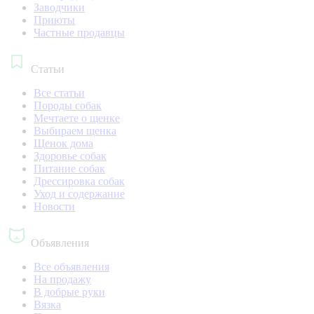
Заводчики
Приюты
Частные продавцы
Статьи
Все статьи
Породы собак
Мечтаете о щенке
Выбираем щенка
Щенок дома
Здоровье собак
Питание собак
Дрессировка собак
Уход и содержание
Новости
Объявления
Все объявления
На продажу
В добрые руки
Вязка