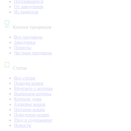
Потерявшиеся
От заводчиков
Из приютов
Каталог продавцов
Все продавцы
Заводчики
Приюты
Частные продавцы
Статьи
Все статьи
Породы кошек
Мечтаете о котенке
Выбираем котенка
Котенок дома
Здоровье кошек
Питание кошек
Поведение кошек
Уход и содержание
Новости