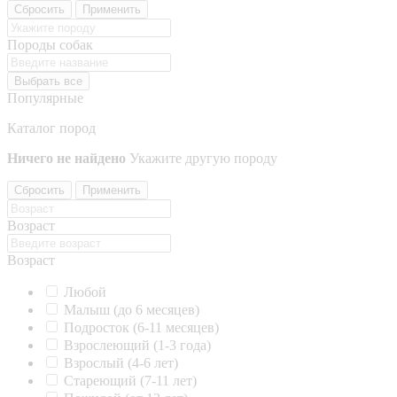
Сбросить
Применить
Породы собак
Выбрать все
Популярные
Каталог пород
Ничего не найдено
Укажите другую породу
Сбросить
Применить
Возраст
Возраст
Любой
Малыш (до 6 месяцев)
Подросток (6-11 месяцев)
Взрослеющий (1-3 года)
Взрослый (4-6 лет)
Стареющий (7-11 лет)