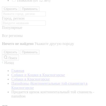
Пожилой (от 12 лет)
Сбросить
Применить
Город, регион
Популярные
Все регионы
Ничего не найдено
Укажите другую породу
Сбросить
Применить
Поиск
Назад
Главная
Собаки и Кошки в Красногорске
Собаки в Красногорске
Папийоны (Континентальные той-спаниели) в
Красногорске
Продается щенок континентальный той спаниель -
папийон