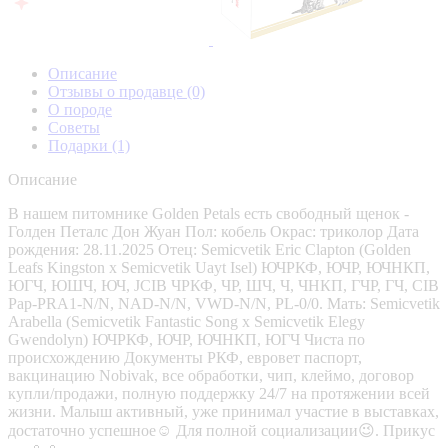
Описание
Отзывы о продавце
(0)
О породе
Советы
Подарки
(1)
Описание
В нашем питомнике Golden Petals есть свободный щенок -
Голден Петалс Дон Жуан Пол: кобель Окрас: триколор Дата
рождения: 28.11.2025 Отец: Semicvetik Eric Clapton (Golden
Leafs Kingston x Semicvetik Uayt Isel) ЮЧРКФ, ЮЧР, ЮЧНКП,
ЮГЧ, ЮШЧ, ЮЧ, JCIB ЧРКФ, ЧР, ШЧ, Ч, ЧНКП, ГЧР, ГЧ, CIB
Pap-PRA1-N/N, NAD-N/N, VWD-N/N, PL-0/0. Мать: Semicvetik
Arabella (Semicvetik Fantastic Song x Semicvetik Elegy
Gwendolyn) ЮЧРКФ, ЮЧР, ЮЧНКП, ЮГЧ Чиста по
происхождению Документы РКФ, евровет паспорт,
вакцинацию Nobivak, все обработки, чип, клеймо, договор
купли/продажи, полную поддержку 24/7 на протяжении всей
жизни. Малыш активный, уже принимал участие в выставках,
достаточно успешное☺️ Для полной социализации😉. Прикус