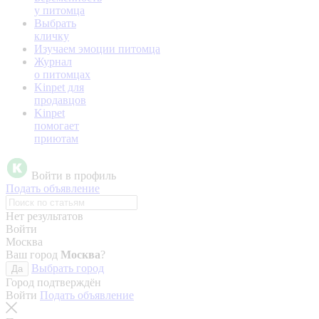
у питомца
Выбрать
кличку
Изучаем эмоции питомца
Журнал
о питомцах
Kinpet для
продавцов
Kinpet
помогает
приютам
Войти в профиль
Подать объявление
Нет результатов
Войти
Москва
Ваш город
Москва
?
Выбрать город
Да
Город подтверждён
Войти
Подать объявление