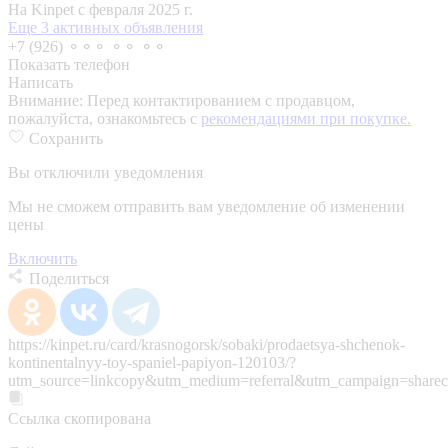
На Kinpet c февраля 2025 г.
Еще 3 активных объявления
+7 (926) ⚬⚬⚬ ⚬⚬ ⚬⚬
Показать телефон
Написать
Внимание:
Перед контактированием с продавцом,
пожалуйста, ознакомьтесь с
рекомендациями при покупке.
Сохранить
Вы отключили уведомления
Мы не сможем отправить вам уведомление об изменении
цены
Включить
Поделиться
https://kinpet.ru/card/krasnogorsk/sobaki/prodaetsya-shchenok-
kontinentalnyy-toy-spaniel-papiyon-120103/?
utm_source=linkcopy&utm_medium=referral&utm_campaign=sharec
Ссылка скопирована