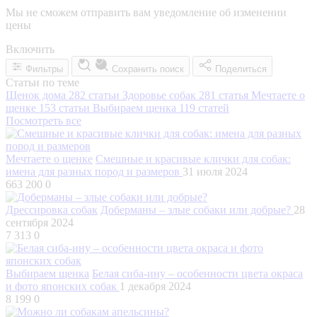
Мы не сможем отправить вам уведомление об изменении
цены
Включить
Фильтры
Сохранить поиск
Поделиться
Статьи по теме
Щенок дома
282 статьи
Здоровье собак
281 статья
Мечтаете о
щенке
153 статьи
Выбираем щенка
119 статей
Посмотреть все
Мечтаете о щенке
Смешные и красивые клички для собак:
имена для разных пород и размеров
31 июля 2024
663 200
0
Дрессировка собак
Доберманы – злые собаки или добрые?
28
сентября 2024
7 313
0
Выбираем щенка
Белая сиба-ину – особенности цвета окраса
и фото японских собак
1 декабря 2024
8 199
0