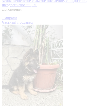
Земляничненское сельское поселение, с. Радостное,
Феодосийское ш. , 3Б
Договорная
Эмирали
Частный продавец