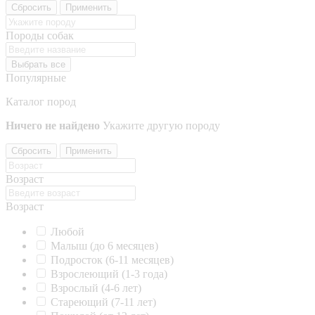
Сбросить
Применить
Породы собак
Выбрать все
Популярные
Каталог пород
Ничего не найдено
Укажите другую породу
Сбросить
Применить
Возраст
Возраст
Любой
Малыш (до 6 месяцев)
Подросток (6-11 месяцев)
Взрослеющий (1-3 года)
Взрослый (4-6 лет)
Стареющий (7-11 лет)