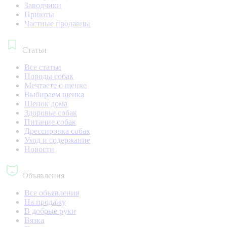
Заводчики
Приюты
Частные продавцы
Статьи
Все статьи
Породы собак
Мечтаете о щенке
Выбираем щенка
Щенок дома
Здоровье собак
Питание собак
Дрессировка собак
Уход и содержание
Новости
Объявления
Все объявления
На продажу
В добрые руки
Вязка