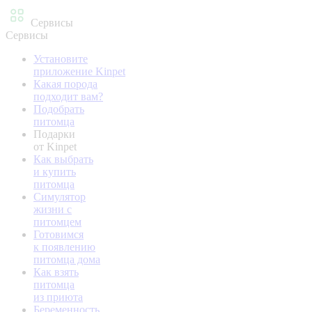
Сервисы
Сервисы
Установите
приложение Kinpet
Какая порода
подходит вам?
Подобрать
питомца
Подарки
от Kinpet
Как выбрать
и купить
питомца
Симулятор
жизни с
питомцем
Готовимся
к появлению
питомца дома
Как взять
питомца
из приюта
Беременность