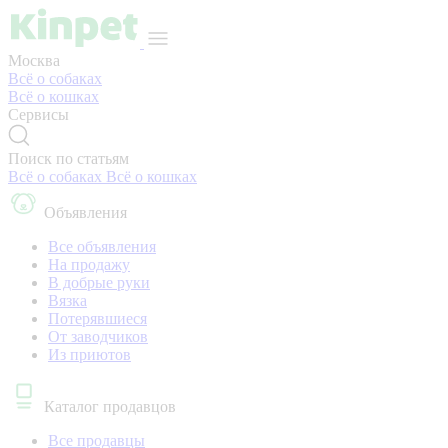
Москва
Всё о собаках
Всё о кошках
Сервисы
Поиск по статьям
Всё о собаках
Всё о кошках
Объявления
Все объявления
На продажу
В добрые руки
Вязка
Потерявшиеся
От заводчиков
Из приютов
Каталог продавцов
Все продавцы