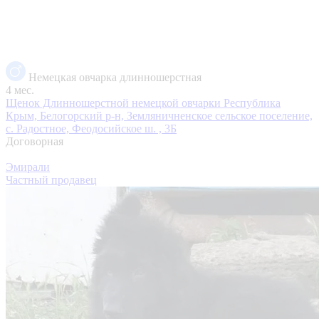
Немецкая овчарка длинношерстная
4 мес.
Щенок Длинношерстной немецкой овчарки
Республика
Крым, Белогорский р-н, Земляничненское сельское поселение,
с. Радостное, Феодосийское ш. , 3Б
Договорная
Эмирали
Частный продавец