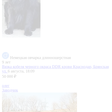
Немецкая овчарка длинношерстная
9 лет
Вязка кобеля черного окраса DDR крови
Краснодар, Брянская
ул.
6 августа, 18:09
50 000 ₽
олег
Заводчик