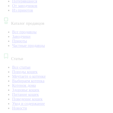
Потерявшиеся
От заводчиков
Из приютов
Каталог продавцов
Все продавцы
Заводчики
Приюты
Частные продавцы
Статьи
Все статьи
Породы кошек
Мечтаете о котенке
Выбираем котенка
Котенок дома
Здоровье кошек
Питание кошек
Поведение кошек
Уход и содержание
Новости