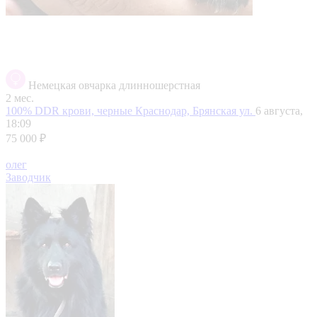
Немецкая овчарка длинношерстная
2 мес.
100% DDR крови, черные
Краснодар, Брянская ул.
6 августа,
18:09
75 000 ₽
олег
Заводчик