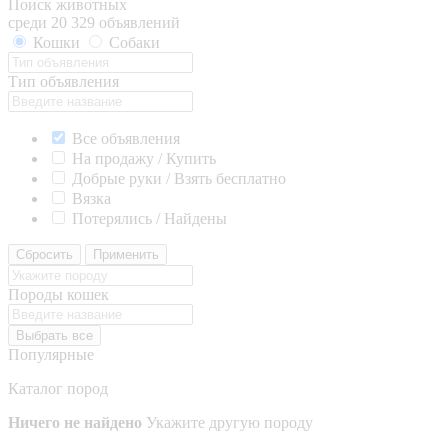
Поиск животных
среди 20 329 объявлений
Кошки
Собаки
Тип объявления
Все объявления
На продажу / Купить
Добрые руки / Взять бесплатно
Вязка
Потерялись / Найдены
Сбросить
Применить
Породы кошек
Выбрать все
Популярные
Каталог пород
Ничего не найдено
Укажите другую породу