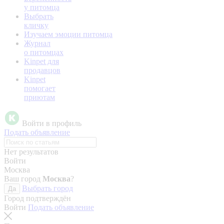
у питомца
Выбрать
кличку
Изучаем эмоции питомца
Журнал
о питомцах
Kinpet для
продавцов
Kinpet
помогает
приютам
Войти в профиль
Подать объявление
Нет результатов
Войти
Москва
Ваш город
Москва
?
Выбрать город
Да
Город подтверждён
Войти
Подать объявление