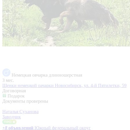
Немецкая овчарка длинношерстная
3 мес.
Щенки немецкой оачарки
Новосибирск, ул. 4-й Пятилетки, 59
Договорная
Подарок
Документы проверены
Наталья Суханова
Заводчик
+
8
объявлений
Южный федеральный округ