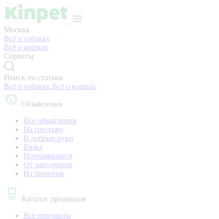
Москва
Всё о собаках
Всё о кошках
Сервисы
Поиск по статьям
Всё о собаках
Всё о кошках
Объявления
Все объявления
На продажу
В добрые руки
Вязка
Потерявшиеся
От заводчиков
Из приютов
Каталог продавцов
Все продавцы