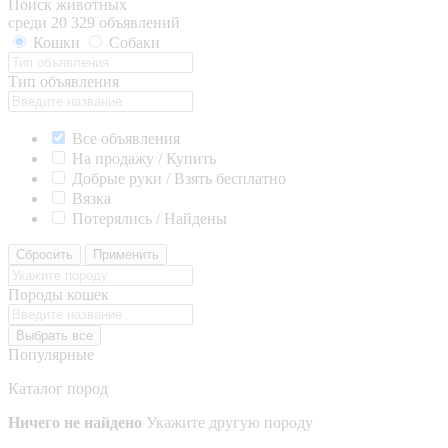
Поиск животных
среди 20 329 объявлений
Кошки
Собаки
Тип объявления
Все объявления
На продажу / Купить
Добрые руки / Взять бесплатно
Вязка
Потерялись / Найдены
Сбросить
Применить
Породы кошек
Выбрать все
Популярные
Каталог пород
Ничего не найдено
Укажите другую породу