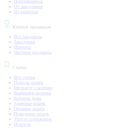
Потерявшиеся
От заводчиков
Из приютов
Каталог продавцов
Все продавцы
Заводчики
Приюты
Частные продавцы
Статьи
Все статьи
Породы кошек
Мечтаете о котенке
Выбираем котенка
Котенок дома
Здоровье кошек
Питание кошек
Поведение кошек
Уход и содержание
Новости