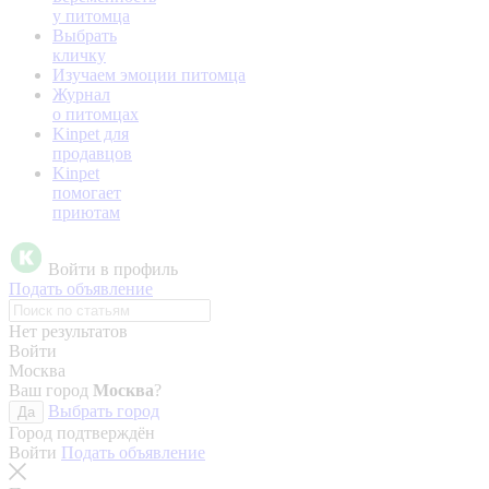
у питомца
Выбрать
кличку
Изучаем эмоции питомца
Журнал
о питомцах
Kinpet для
продавцов
Kinpet
помогает
приютам
Войти в профиль
Подать объявление
Нет результатов
Войти
Москва
Ваш город
Москва
?
Выбрать город
Да
Город подтверждён
Войти
Подать объявление