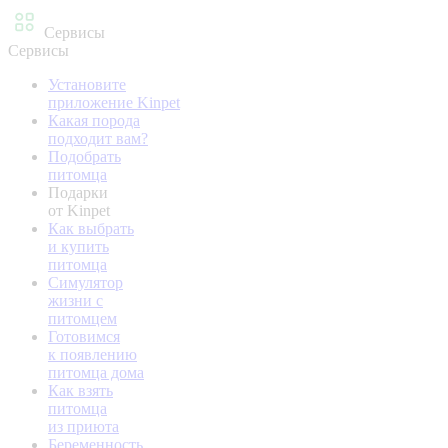
Сервисы
Сервисы
Установите
приложение Kinpet
Какая порода
подходит вам?
Подобрать
питомца
Подарки
от Kinpet
Как выбрать
и купить
питомца
Симулятор
жизни с
питомцем
Готовимся
к появлению
питомца дома
Как взять
питомца
из приюта
Беременность