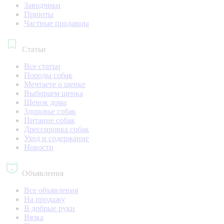
Заводчики
Приюты
Частные продавцы
Статьи
Все статьи
Породы собак
Мечтаете о щенке
Выбираем щенка
Щенок дома
Здоровье собак
Питание собак
Дрессировка собак
Уход и содержание
Новости
Объявления
Все объявления
На продажу
В добрые руки
Вязка