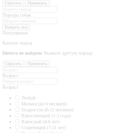
Сбросить
Применить
Породы собак
Выбрать все
Популярные
Каталог пород
Ничего не найдено
Укажите другую породу
Сбросить
Применить
Возраст
Возраст
Любой
Малыш (до 6 месяцев)
Подросток (6-11 месяцев)
Взрослеющий (1-3 года)
Взрослый (4-6 лет)
Стареющий (7-11 лет)