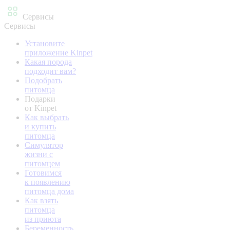
Сервисы
Сервисы
Установите
приложение Kinpet
Какая порода
подходит вам?
Подобрать
питомца
Подарки
от Kinpet
Как выбрать
и купить
питомца
Симулятор
жизни с
питомцем
Готовимся
к появлению
питомца дома
Как взять
питомца
из приюта
Беременность