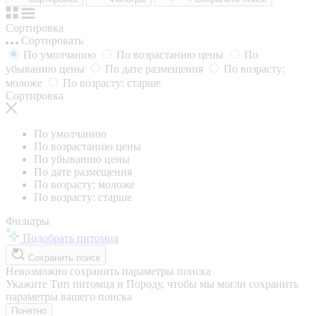
Сортировка
Сортировать
По умолчанию
По возрастанию цены
По
убыванию цены
По дате размещения
По возрасту:
моложе
По возрасту: старше
Сортировка
По умолчанию
По возрастанию цены
По убыванию цены
По дате размещения
По возрасту: моложе
По возрасту: старше
Фильтры
Подобрать питомца
Сохранить поиск
Невозможно сохранить параметры поиска
Укажите Тип питомца и Породу, чтобы мы могли сохранить
параметры вашего поиска
Понятно