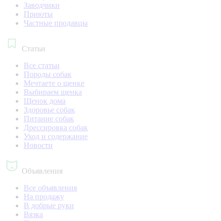
Заводчики
Приюты
Частные продавцы
Статьи
Все статьи
Породы собак
Мечтаете о щенке
Выбираем щенка
Щенок дома
Здоровье собак
Питание собак
Дрессировка собак
Уход и содержание
Новости
Объявления
Все объявления
На продажу
В добрые руки
Вязка