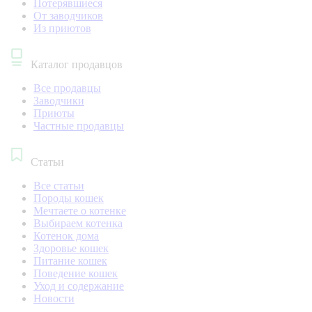
Потерявшиеся
От заводчиков
Из приютов
Каталог продавцов
Все продавцы
Заводчики
Приюты
Частные продавцы
Статьи
Все статьи
Породы кошек
Мечтаете о котенке
Выбираем котенка
Котенок дома
Здоровье кошек
Питание кошек
Поведение кошек
Уход и содержание
Новости