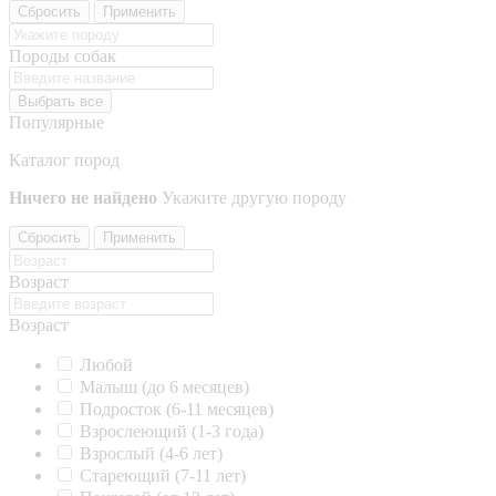
Сбросить
Применить
Породы собак
Выбрать все
Популярные
Каталог пород
Ничего не найдено
Укажите другую породу
Сбросить
Применить
Возраст
Возраст
Любой
Малыш (до 6 месяцев)
Подросток (6-11 месяцев)
Взрослеющий (1-3 года)
Взрослый (4-6 лет)
Стареющий (7-11 лет)