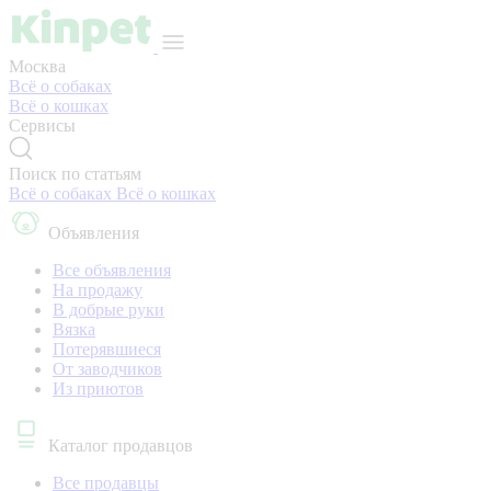
Москва
Всё о собаках
Всё о кошках
Сервисы
Поиск по статьям
Всё о собаках
Всё о кошках
Объявления
Все объявления
На продажу
В добрые руки
Вязка
Потерявшиеся
От заводчиков
Из приютов
Каталог продавцов
Все продавцы