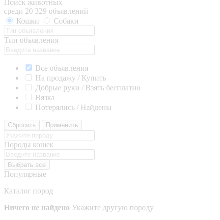
Поиск животных
среди 20 329 объявлений
Кошки
Собаки
Тип объявления
Все объявления
На продажу / Купить
Добрые руки / Взять бесплатно
Вязка
Потерялись / Найдены
Сбросить
Применить
Породы кошек
Выбрать все
Популярные
Каталог пород
Ничего не найдено
Укажите другую породу