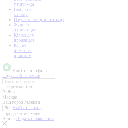
у питомца
Выбрать
кличку
Изучаем эмоции питомца
Журнал
о питомцах
Kinpet для
продавцов
Kinpet
помогает
приютам
Войти в профиль
Подать объявление
Нет результатов
Войти
Москва
Ваш город
Москва
?
Выбрать город
Да
Город подтверждён
Войти
Подать объявление