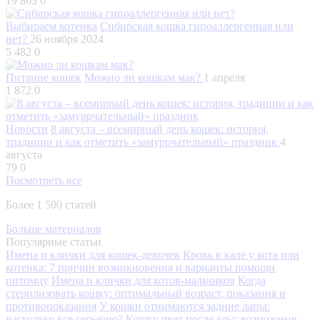
19 863
0
Выбираем котенка
Сибирская кошка гипоаллергенная или
нет?
26 ноября 2024
5 482
0
Питание кошек
Можно ли кошкам мак?
1 апреля
1 872
0
Новости
8 августа – всемирный день кошек: история,
традиции и как отметить «замуррчательный» праздник
4
августа
79
0
Посмотреть все
Более 1 500 статей
Больше материалов
Популярные статьи
Имена и клички для кошек-девочек
Кровь в кале у кота или
котенка: 7 причин возникновения и варианты помощи
питомцу
Имена и клички для котов-мальчиков
Когда
стерилизовать кошку: оптимальный возраст, показания и
противопоказания
У кошки отнимаются задние лапы:
насколько все серьезно?
Кошку рвет после еды: возможные