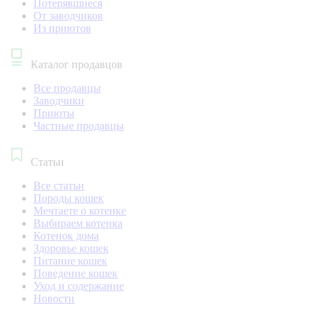
Потерявшиеся
От заводчиков
Из приютов
Каталог продавцов
Все продавцы
Заводчики
Приюты
Частные продавцы
Статьи
Все статьи
Породы кошек
Мечтаете о котенке
Выбираем котенка
Котенок дома
Здоровье кошек
Питание кошек
Поведение кошек
Уход и содержание
Новости