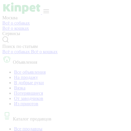
Москва
Всё о собаках
Всё о кошках
Сервисы
Поиск по статьям
Всё о собаках
Всё о кошках
Объявления
Все объявления
На продажу
В добрые руки
Вязка
Потерявшиеся
От заводчиков
Из приютов
Каталог продавцов
Все продавцы