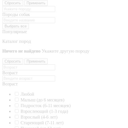
Сбросить
Применить
Породы собак
Выбрать все
Популярные
Каталог пород
Ничего не найдено
Укажите другую породу
Сбросить
Применить
Возраст
Возраст
Любой
Малыш (до 6 месяцев)
Подросток (6-11 месяцев)
Взрослеющий (1-3 года)
Взрослый (4-6 лет)
Стареющий (7-11 лет)