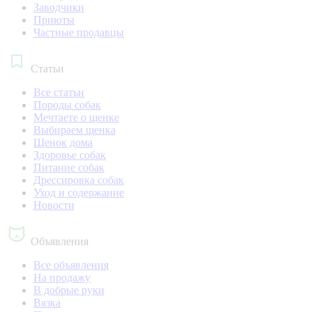
Заводчики
Приюты
Частные продавцы
Статьи
Все статьи
Породы собак
Мечтаете о щенке
Выбираем щенка
Щенок дома
Здоровье собак
Питание собак
Дрессировка собак
Уход и содержание
Новости
Объявления
Все объявления
На продажу
В добрые руки
Вязка