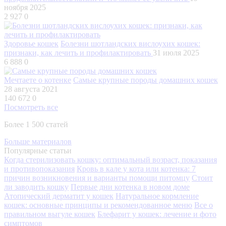
ноября 2025
2 927
0
Здоровье кошек
Болезни шотландских вислоухих кошек:
признаки, как лечить и профилактировать
31 июля 2025
6 888
0
Мечтаете о котенке
Самые крупные породы домашних кошек
28 августа 2021
140 672
0
Посмотреть все
Более 1 500 статей
Больше материалов
Популярные статьи
Когда стерилизовать кошку: оптимальный возраст, показания
и противопоказания
Кровь в кале у кота или котенка: 7
причин возникновения и варианты помощи питомцу
Стоит
ли заводить кошку
Первые дни котенка в новом доме
Атопический дерматит у кошек
Натуральное кормление
кошек: основные принципы и рекомендованное меню
Все о
правильном выгуле кошек
Блефарит у кошек: лечение и фото
симптомов