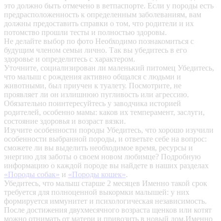
это должно быть отмечено в ветпаспорте. Если у породы есть
предрасположенность к определенным заболеваниям, вам
должны предоставить справки о том, что родители и их
потомство прошли тесты и полностью здоровы.
Не делайте выбор по фото
Необходимо познакомиться с
будущим членом семьи лично. Так вы убедитесь в его
здоровье и определитесь с характером.
Уточните, социализирован ли маленький питомец
Убедитесь,
что малыш с рождения активно общался с людьми и
животными, был приучен к туалету. Посмотрите, не
проявляет ли он излишнюю пугливость или агрессию.
Обязательно поинтересуйтесь у заводчика историей
родителей, особенно мамы: каков их темперамент, заслуги,
состояние здоровья и возраст вязки.
Изучите особенности породы
Убедитесь, что хорошо изучили
особенности выбранной породы, и ответьте себе на вопрос:
сможете ли вы выделить необходимое время, ресурсы и
энергию для заботы о своем новом любимце? Подробную
информацию о каждой породе вы найдете в наших разделах
«Породы собак»
и
«Породы кошек»
.
Убедитесь, что малыш старше 2 месяцев
Именно такой срок
требуется для полноценной выкормки малышей: у них
формируется иммунитет и психологическая независимость.
После достижения двухмесячного возраста щенков или котят
можно отнимать от матери и привозить в новый дом.Именно