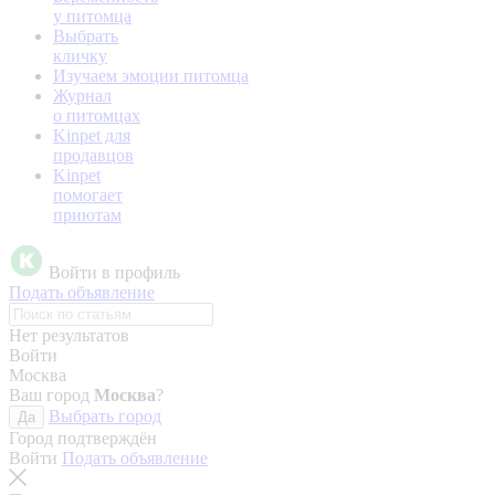
у питомца
Выбрать
кличку
Изучаем эмоции питомца
Журнал
о питомцах
Kinpet для
продавцов
Kinpet
помогает
приютам
Войти в профиль
Подать объявление
Нет результатов
Войти
Москва
Ваш город
Москва
?
Выбрать город
Да
Город подтверждён
Войти
Подать объявление