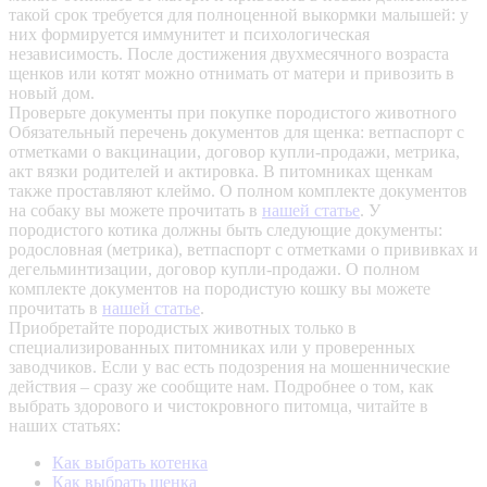
такой срок требуется для полноценной выкормки малышей: у
них формируется иммунитет и психологическая
независимость. После достижения двухмесячного возраста
щенков или котят можно отнимать от матери и привозить в
новый дом.
Проверьте документы при покупке породистого животного
Обязательный перечень документов для щенка: ветпаспорт с
отметками о вакцинации, договор купли-продажи, метрика,
акт вязки родителей и актировка. В питомниках щенкам
также проставляют клеймо. О полном комплекте документов
на собаку вы можете прочитать в
нашей статье
.
У
породистого котика должны быть следующие документы:
родословная (метрика), ветпаспорт с отметками о прививках и
дегельминтизации, договор купли-продажи. О полном
комплекте документов на породистую кошку вы можете
прочитать в
нашей статье
.
Приобретайте породистых животных только в
специализированных питомниках или у проверенных
заводчиков. Если у вас есть подозрения на мошеннические
действия – сразу же сообщите нам.
Подробнее о том, как
выбрать здорового и чистокровного питомца, читайте в
наших статьях:
Как выбрать котенка
Как выбрать щенка