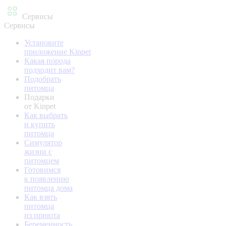
Сервисы
Сервисы
Установите
приложение Kinpet
Какая порода
подходит вам?
Подобрать
питомца
Подарки
от Kinpet
Как выбрать
и купить
питомца
Симулятор
жизни с
питомцем
Готовимся
к появлению
питомца дома
Как взять
питомца
из приюта
Беременность