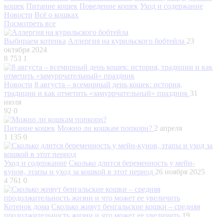
кошек
Питание кошек
Поведение кошек
Уход и содержание
Новости
Всё о кошках
Посмотреть все
Выбираем котенка
Аллергия на курильского бобтейла
23
октября 2024
8 753
1
Новости
8 августа – всемирный день кошек: история,
традиции и как отметить «замуррчательный» праздник
31
июля
92
0
Питание кошек
Можно ли кошкам попкорн?
2 апреля
1 135
0
Уход и содержание
Сколько длится беременность у мейн-
кунов, этапы и уход за кошкой в этот период
26 ноября 2025
4 761
0
Котенок дома
Сколько живут бенгальские кошки – средняя
продолжительность жизни и что может ее увеличить
19