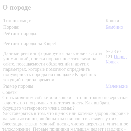
О породе
Тип питомца:
Кошки
Порода:
Бамбино
Рейтинг породы:
Рейтинг породы на Kinpet
№ 38 из
Данный рейтинг формируется на основе частоты
121
Пород
упоминаний, поиска породы посетителями на
Кошек
сайте, посещаемости объявлений и других
параметрах, которые помогают определить
популярность породы на площадке Kinpet.ru в
текущий период времени.
Размер породы:
Маленькие
Советы
Стать хозяином собаки или кошки – это не только невероятная
радость, но и огромная ответственность. Как выбрать
будущего четвероного члена семьи?
Удостоверьтесь в том, что щенок или котенок здоров
Здоровые
малыши активны, любопытны и хорошо выглядят: у них
блестящие глазки, мокрый носик, чистая шерстка и упитанное
телосложение. Первые прививки малышам делает заводчик –