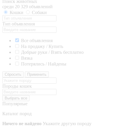
Поиск животных
среди 20 329 объявлений
Кошки
Собаки
Тип объявления
Все объявления
На продажу / Купить
Добрые руки / Взять бесплатно
Вязка
Потерялись / Найдены
Сбросить
Применить
Породы кошек
Выбрать все
Популярные
Каталог пород
Ничего не найдено
Укажите другую породу