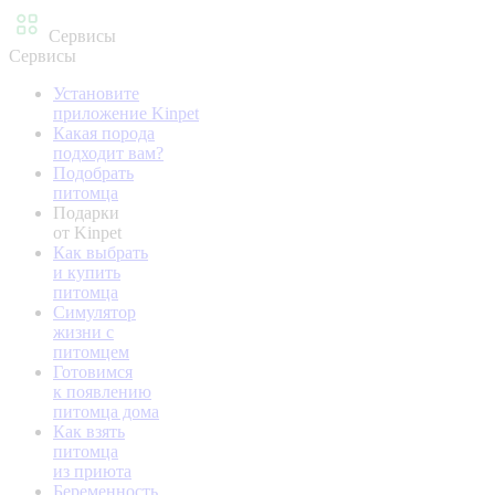
Сервисы
Сервисы
Установите
приложение Kinpet
Какая порода
подходит вам?
Подобрать
питомца
Подарки
от Kinpet
Как выбрать
и купить
питомца
Симулятор
жизни с
питомцем
Готовимся
к появлению
питомца дома
Как взять
питомца
из приюта
Беременность