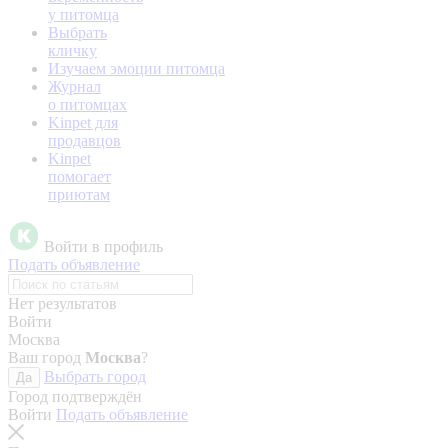
у питомца
Выбрать
кличку
Изучаем эмоции питомца
Журнал
о питомцах
Kinpet для
продавцов
Kinpet
помогает
приютам
Войти в профиль
Подать объявление
Нет результатов
Войти
Москва
Ваш город
Москва
?
Выбрать город
Да
Город подтверждён
Войти
Подать объявление