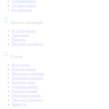
Потерявшиеся
От заводчиков
Из приютов
Каталог продавцов
Все продавцы
Заводчики
Приюты
Частные продавцы
Статьи
Все статьи
Породы кошек
Мечтаете о котенке
Выбираем котенка
Котенок дома
Здоровье кошек
Питание кошек
Поведение кошек
Уход и содержание
Новости