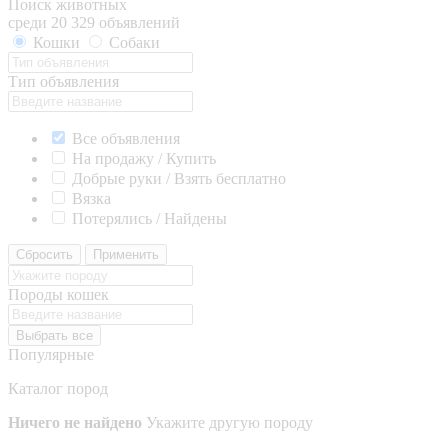
Поиск животных
среди 20 329 объявлений
Кошки
Собаки
Тип объявления
Все объявления
На продажу / Купить
Добрые руки / Взять бесплатно
Вязка
Потерялись / Найдены
Сбросить
Применить
Породы кошек
Выбрать все
Популярные
Каталог пород
Ничего не найдено
Укажите другую породу