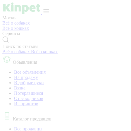
Москва
Всё о собаках
Всё о кошках
Сервисы
Поиск по статьям
Всё о собаках
Всё о кошках
Объявления
Все объявления
На продажу
В добрые руки
Вязка
Потерявшиеся
От заводчиков
Из приютов
Каталог продавцов
Все продавцы