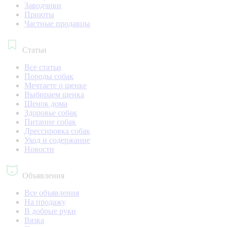
Заводчики
Приюты
Частные продавцы
Статьи
Все статьи
Породы собак
Мечтаете о щенке
Выбираем щенка
Щенок дома
Здоровье собак
Питание собак
Дрессировка собак
Уход и содержание
Новости
Объявления
Все объявления
На продажу
В добрые руки
Вязка