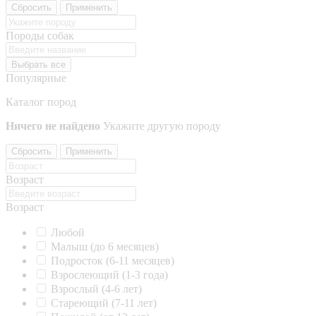
Сбросить
Применить
Породы собак
Выбрать все
Популярные
Каталог пород
Ничего не найдено
Укажите другую породу
Сбросить
Применить
Возраст
Возраст
Любой
Малыш (до 6 месяцев)
Подросток (6-11 месяцев)
Взрослеющий (1-3 года)
Взрослый (4-6 лет)
Стареющий (7-11 лет)