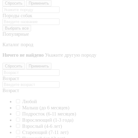
Сбросить
Применить
Породы собак
Выбрать все
Популярные
Каталог пород
Ничего не найдено
Укажите другую породу
Сбросить
Применить
Возраст
Возраст
Любой
Малыш (до 6 месяцев)
Подросток (6-11 месяцев)
Взрослеющий (1-3 года)
Взрослый (4-6 лет)
Стареющий (7-11 лет)