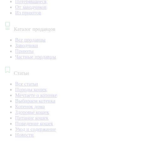
Потерявшиеся
От заводчиков
Из приютов
Каталог продавцов
Все продавцы
Заводчики
Приюты
Частные продавцы
Статьи
Все статьи
Породы кошек
Мечтаете о котенке
Выбираем котенка
Котенок дома
Здоровье кошек
Питание кошек
Поведение кошек
Уход и содержание
Новости