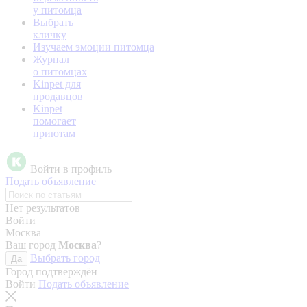
у питомца
Выбрать
кличку
Изучаем эмоции питомца
Журнал
о питомцах
Kinpet для
продавцов
Kinpet
помогает
приютам
Войти в профиль
Подать объявление
Нет результатов
Войти
Москва
Ваш город
Москва
?
Выбрать город
Да
Город подтверждён
Войти
Подать объявление