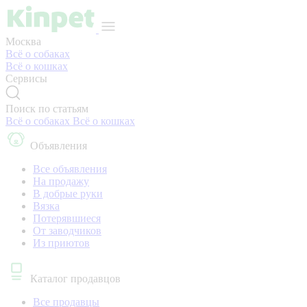
Москва
Всё о собаках
Всё о кошках
Сервисы
Поиск по статьям
Всё о собаках
Всё о кошках
Объявления
Все объявления
На продажу
В добрые руки
Вязка
Потерявшиеся
От заводчиков
Из приютов
Каталог продавцов
Все продавцы