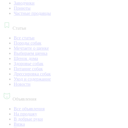
Заводчики
Приюты
Частные продавцы
Статьи
Все статьи
Породы собак
Мечтаете о щенке
Выбираем щенка
Щенок дома
Здоровье собак
Питание собак
Дрессировка собак
Уход и содержание
Новости
Объявления
Все объявления
На продажу
В добрые руки
Вязка