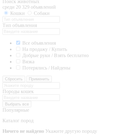
Поиск животных
среди 20 329 объявлений
Кошки
Собаки
Тип объявления
Все объявления
На продажу / Купить
Добрые руки / Взять бесплатно
Вязка
Потерялись / Найдены
Сбросить
Применить
Породы кошек
Выбрать все
Популярные
Каталог пород
Ничего не найдено
Укажите другую породу