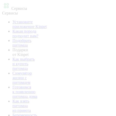
Сервисы
Сервисы
Установите
приложение Kinpet
Какая порода
подходит вам?
Подобрать
питомца
Подарки
от Kinpet
Как выбрать
и купить
питомца
Симулятор
жизни с
питомцем
Готовимся
к появлению
питомца дома
Как взять
питомца
из приюта
Беременность