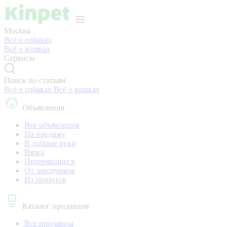
Москва
Всё о собаках
Всё о кошках
Сервисы
Поиск по статьям
Всё о собаках
Всё о кошках
Объявления
Все объявления
На продажу
В добрые руки
Вязка
Потерявшиеся
От заводчиков
Из приютов
Каталог продавцов
Все продавцы