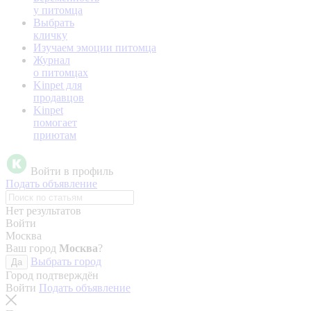
у питомца
Выбрать
кличку
Изучаем эмоции питомца
Журнал
о питомцах
Kinpet для
продавцов
Kinpet
помогает
приютам
Войти в профиль
Подать объявление
Нет результатов
Войти
Москва
Ваш город
Москва
?
Выбрать город
Да
Город подтверждён
Войти
Подать объявление