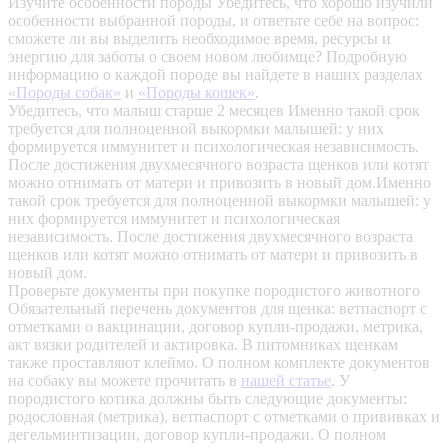
Изучите особенности породы
Убедитесь, что хорошо изучили
особенности выбранной породы, и ответьте себе на вопрос:
сможете ли вы выделить необходимое время, ресурсы и
энергию для заботы о своем новом любимце? Подробную
информацию о каждой породе вы найдете в наших разделах
«Породы собак»
и
«Породы кошек»
.
Убедитесь, что малыш старше 2 месяцев
Именно такой срок
требуется для полноценной выкормки малышей: у них
формируется иммунитет и психологическая независимость.
После достижения двухмесячного возраста щенков или котят
можно отнимать от матери и привозить в новый дом.Именно
такой срок требуется для полноценной выкормки малышей: у
них формируется иммунитет и психологическая
независимость. После достижения двухмесячного возраста
щенков или котят можно отнимать от матери и привозить в
новый дом.
Проверьте документы при покупке породистого животного
Обязательный перечень документов для щенка: ветпаспорт с
отметками о вакцинации, договор купли-продажи, метрика,
акт вязки родителей и актировка. В питомниках щенкам
также проставляют клеймо. О полном комплекте документов
на собаку вы можете прочитать в
нашей статье
.
У
породистого котика должны быть следующие документы:
родословная (метрика), ветпаспорт с отметками о прививках и
дегельминтизации, договор купли-продажи. О полном