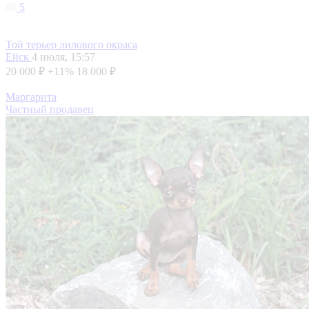
5
Той терьер лилового окраса
Ейск
4 июля, 15:57
20 000 ₽
+11%
18 000 ₽
Маргарита
Частный продавец