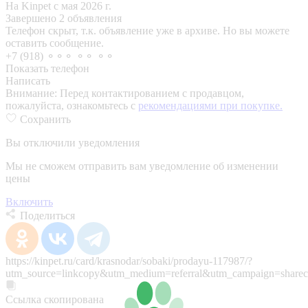
На Kinpet c мая 2026 г.
Завершено 2 объявления
Телефон скрыт, т.к. объявление уже в архиве. Но вы можете
оставить сообщение.
+7 (918) ⚬⚬⚬ ⚬⚬ ⚬⚬
Показать телефон
Написать
Внимание:
Перед контактированием с продавцом,
пожалуйста, ознакомьтесь с
рекомендациями при покупке.
Сохранить
Вы отключили уведомления
Мы не сможем отправить вам уведомление об изменении
цены
Включить
Поделиться
https://kinpet.ru/card/krasnodar/sobaki/prodayu-117987/?
utm_source=linkcopy&utm_medium=referral&utm_campaign=sharec
Ссылка скопирована