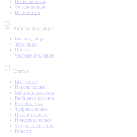
Потерявшиеся
От заводчиков
Из приютов
Каталог продавцов
Все продавцы
Заводчики
Приюты
Частные продавцы
Статьи
Все статьи
Породы кошек
Мечтаете о котенке
Выбираем котенка
Котенок дома
Здоровье кошек
Питание кошек
Поведение кошек
Уход и содержание
Новости