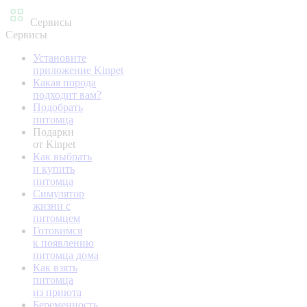
Сервисы
Сервисы
Установите
приложение Kinpet
Какая порода
подходит вам?
Подобрать
питомца
Подарки
от Kinpet
Как выбрать
и купить
питомца
Симулятор
жизни с
питомцем
Готовимся
к появлению
питомца дома
Как взять
питомца
из приюта
Беременность