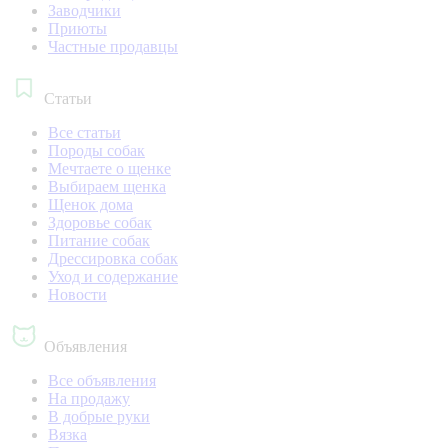
Заводчики
Приюты
Частные продавцы
Статьи
Все статьи
Породы собак
Мечтаете о щенке
Выбираем щенка
Щенок дома
Здоровье собак
Питание собак
Дрессировка собак
Уход и содержание
Новости
Объявления
Все объявления
На продажу
В добрые руки
Вязка