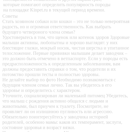
которые помогают определить популярность породы
на площадке Kinpet.ru в текущий период времени.
Советы
Стать хозяином собаки или кошки – это не только невероятная
радость, но и огромная ответственность. Как выбрать
будущего четвероного члена семьи?
Удостоверьтесь в том, что щенок или котенок здоров
Здоровые
малыши активны, любопытны и хорошо выглядят: у них
блестящие глазки, мокрый носик, чистая шерстка и упитанное
телосложение. Первые прививки малышам делает заводчик –
это должно быть отмечено в ветпаспорте. Если у породы есть
предрасположенность к определенным заболеваниям, вам
должны предоставить справки о том, что родители и их
потомство прошли тесты и полностью здоровы.
Не делайте выбор по фото
Необходимо познакомиться с
будущим членом семьи лично. Так вы убедитесь в его
здоровье и определитесь с характером.
Уточните, социализирован ли маленький питомец
Убедитесь,
что малыш с рождения активно общался с людьми и
животными, был приучен к туалету. Посмотрите, не
проявляет ли он излишнюю пугливость или агрессию.
Обязательно поинтересуйтесь у заводчика историей
родителей, особенно мамы: каков их темперамент, заслуги,
состояние здоровья и возраст вязки.