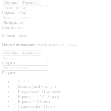
Сбросить
Применить
Породы собак
Выбрать все
Популярные
Каталог пород
Ничего не найдено
Укажите другую породу
Сбросить
Применить
Возраст
Возраст
Любой
Малыш (до 6 месяцев)
Подросток (6-11 месяцев)
Взрослеющий (1-3 года)
Взрослый (4-6 лет)
Стареющий (7-11 лет)