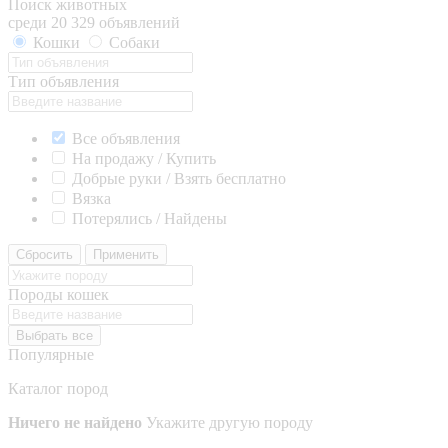
Поиск животных
среди 20 329 объявлений
Кошки
Собаки
Тип объявления
Все объявления
На продажу / Купить
Добрые руки / Взять бесплатно
Вязка
Потерялись / Найдены
Сбросить
Применить
Породы кошек
Выбрать все
Популярные
Каталог пород
Ничего не найдено
Укажите другую породу