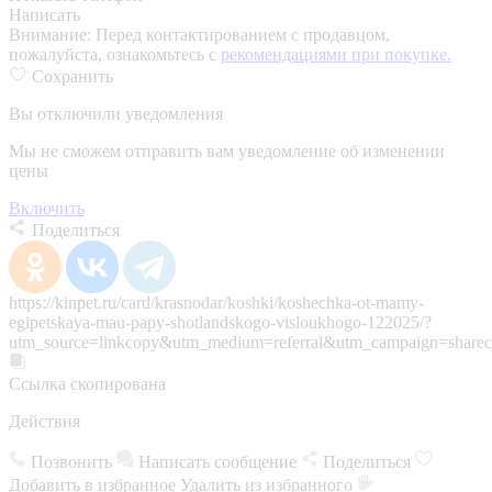
Написать
Внимание:
Перед контактированием с продавцом,
пожалуйста, ознакомьтесь с
рекомендациями при покупке.
Сохранить
Вы отключили уведомления
Мы не сможем отправить вам уведомление об изменении
цены
Включить
Поделиться
https://kinpet.ru/card/krasnodar/koshki/koshechka-ot-mamy-
egipetskaya-mau-papy-shotlandskogo-visloukhogo-122025/?
utm_source=linkcopy&utm_medium=referral&utm_campaign=sharec
Ссылка скопирована
Действия
Позвонить
Написать сообщение
Поделиться
Добавить в избранное
Удалить из избранного