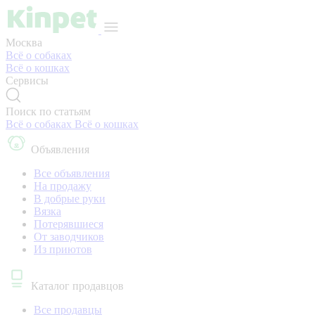
Москва
Всё о собаках
Всё о кошках
Сервисы
Поиск по статьям
Всё о собаках
Всё о кошках
Объявления
Все объявления
На продажу
В добрые руки
Вязка
Потерявшиеся
От заводчиков
Из приютов
Каталог продавцов
Все продавцы