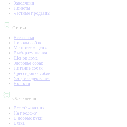
Заводчики
Приюты
Частные продавцы
Статьи
Все статьи
Породы собак
Мечтаете о щенке
Выбираем щенка
Щенок дома
Здоровье собак
Питание собак
Дрессировка собак
Уход и содержание
Новости
Объявления
Все объявления
На продажу
В добрые руки
Вязка