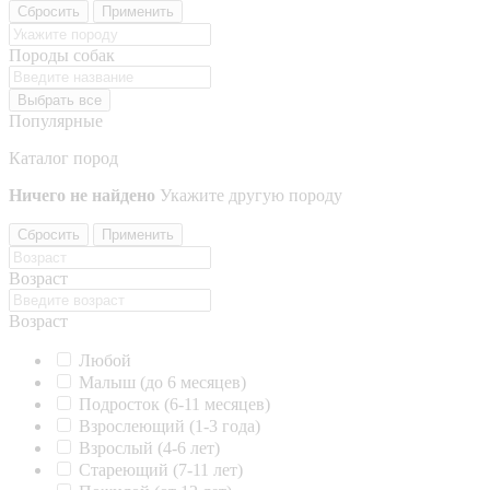
Сбросить
Применить
Породы собак
Выбрать все
Популярные
Каталог пород
Ничего не найдено
Укажите другую породу
Сбросить
Применить
Возраст
Возраст
Любой
Малыш (до 6 месяцев)
Подросток (6-11 месяцев)
Взрослеющий (1-3 года)
Взрослый (4-6 лет)
Стареющий (7-11 лет)