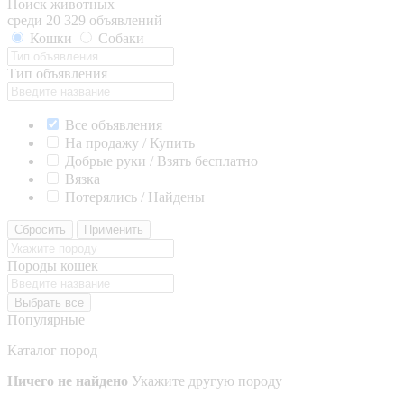
Поиск животных
среди 20 329 объявлений
Кошки
Собаки
Тип объявления
Все объявления
На продажу / Купить
Добрые руки / Взять бесплатно
Вязка
Потерялись / Найдены
Сбросить
Применить
Породы кошек
Выбрать все
Популярные
Каталог пород
Ничего не найдено
Укажите другую породу