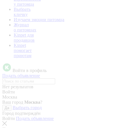
у питомца
Выбрать
кличку
Изучаем эмоции питомца
Журнал
о питомцах
Kinpet для
продавцов
Kinpet
помогает
приютам
Войти в профиль
Подать объявление
Нет результатов
Войти
Москва
Ваш город
Москва
?
Выбрать город
Да
Город подтверждён
Войти
Подать объявление