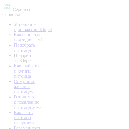
Сервисы
Сервисы
Установите
приложение Kinpet
Какая порода
подходит вам?
Подобрать
питомца
Подарки
от Kinpet
Как выбрать
и купить
питомца
Симулятор
жизни с
питомцем
Готовимся
к появлению
питомца дома
Как взять
питомца
из приюта
Беременность