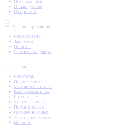
Потерявшиеся
От заводчиков
Из приютов
Каталог продавцов
Все продавцы
Заводчики
Приюты
Частные продавцы
Статьи
Все статьи
Породы кошек
Мечтаете о котенке
Выбираем котенка
Котенок дома
Здоровье кошек
Питание кошек
Поведение кошек
Уход и содержание
Новости