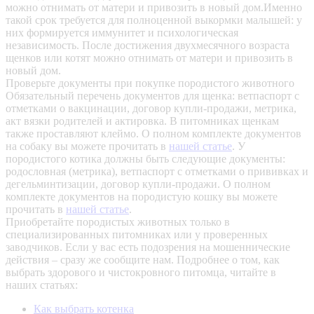
можно отнимать от матери и привозить в новый дом.Именно
такой срок требуется для полноценной выкормки малышей: у
них формируется иммунитет и психологическая
независимость. После достижения двухмесячного возраста
щенков или котят можно отнимать от матери и привозить в
новый дом.
Проверьте документы при покупке породистого животного
Обязательный перечень документов для щенка: ветпаспорт с
отметками о вакцинации, договор купли-продажи, метрика,
акт вязки родителей и актировка. В питомниках щенкам
также проставляют клеймо. О полном комплекте документов
на собаку вы можете прочитать в
нашей статье
.
У
породистого котика должны быть следующие документы:
родословная (метрика), ветпаспорт с отметками о прививках и
дегельминтизации, договор купли-продажи. О полном
комплекте документов на породистую кошку вы можете
прочитать в
нашей статье
.
Приобретайте породистых животных только в
специализированных питомниках или у проверенных
заводчиков. Если у вас есть подозрения на мошеннические
действия – сразу же сообщите нам.
Подробнее о том, как
выбрать здорового и чистокровного питомца, читайте в
наших статьях:
Как выбрать котенка