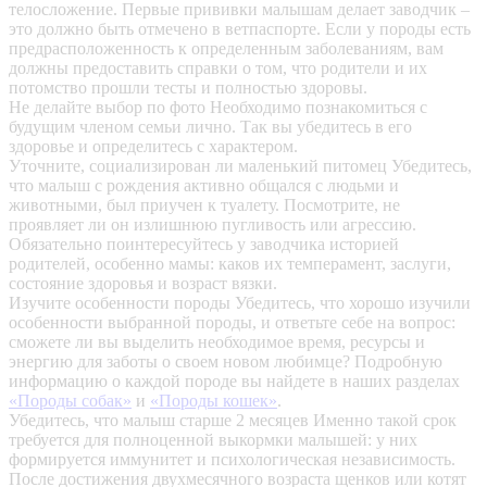
телосложение. Первые прививки малышам делает заводчик –
это должно быть отмечено в ветпаспорте. Если у породы есть
предрасположенность к определенным заболеваниям, вам
должны предоставить справки о том, что родители и их
потомство прошли тесты и полностью здоровы.
Не делайте выбор по фото
Необходимо познакомиться с
будущим членом семьи лично. Так вы убедитесь в его
здоровье и определитесь с характером.
Уточните, социализирован ли маленький питомец
Убедитесь,
что малыш с рождения активно общался с людьми и
животными, был приучен к туалету. Посмотрите, не
проявляет ли он излишнюю пугливость или агрессию.
Обязательно поинтересуйтесь у заводчика историей
родителей, особенно мамы: каков их темперамент, заслуги,
состояние здоровья и возраст вязки.
Изучите особенности породы
Убедитесь, что хорошо изучили
особенности выбранной породы, и ответьте себе на вопрос:
сможете ли вы выделить необходимое время, ресурсы и
энергию для заботы о своем новом любимце? Подробную
информацию о каждой породе вы найдете в наших разделах
«Породы собак»
и
«Породы кошек»
.
Убедитесь, что малыш старше 2 месяцев
Именно такой срок
требуется для полноценной выкормки малышей: у них
формируется иммунитет и психологическая независимость.
После достижения двухмесячного возраста щенков или котят