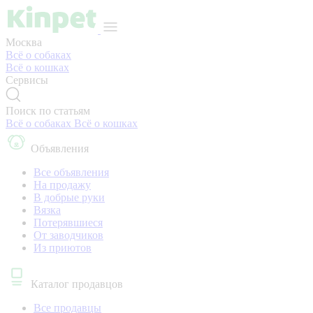
Москва
Всё о собаках
Всё о кошках
Сервисы
Поиск по статьям
Всё о собаках
Всё о кошках
Объявления
Все объявления
На продажу
В добрые руки
Вязка
Потерявшиеся
От заводчиков
Из приютов
Каталог продавцов
Все продавцы