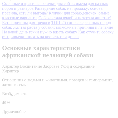
Смешные и красивые клички для собак: имена для разных
пород и размеров
Разведение собак на продажу: основы,
правила, есть ли выгода?
Клички для собак-девочек: самые
классные варианты
Собака стала вялой и потеряла аппетит?
Есть причины для тревоги
ТОП-25 гипоаллергенных пород
собак
Желтая рвота у собаки: возможные причины и лечение
На какой день течки нужно вязать собаку
Как отучить собаку
от привычки писать на кровать или диван
Основные характеристики
африканской нелающей собаки
Характер
Воспитание
Здоровье
Уход и содержание
Характер
Отношения с людьми и животными, повадки и темперамент,
жизнь в семье
Возбудимость
40%
Дружелюбие