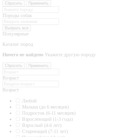
Сбросить
Применить
Породы собак
Выбрать все
Популярные
Каталог пород
Ничего не найдено
Укажите другую породу
Сбросить
Применить
Возраст
Возраст
Любой
Малыш (до 6 месяцев)
Подросток (6-11 месяцев)
Взрослеющий (1-3 года)
Взрослый (4-6 лет)
Стареющий (7-11 лет)