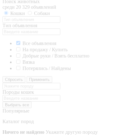
Поиск животных
среди 20 329 объявлений
Кошки
Собаки
Тип объявления
Все объявления
На продажу / Купить
Добрые руки / Взять бесплатно
Вязка
Потерялись / Найдены
Сбросить
Применить
Породы кошек
Выбрать все
Популярные
Каталог пород
Ничего не найдено
Укажите другую породу