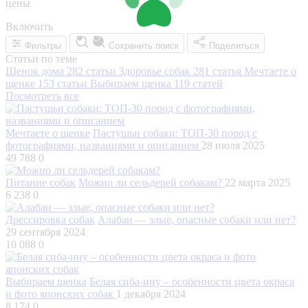
цены
Включить
Фильтры
Сохранить поиск
Поделиться
Статьи по теме
Щенок дома
282 статьи
Здоровье собак
281 статья
Мечтаете о
щенке
153 статьи
Выбираем щенка
119 статей
Посмотреть все
Мечтаете о щенке
Пастушьи собаки: ТОП-30 пород с
фотографиями, названиями и описанием
28 июля 2025
49 788
0
Питание собак
Можно ли сельдерей собакам?
22 марта 2025
6 238
0
Дрессировка собак
Алабаи — злые, опасные собаки или нет?
29 сентября 2024
10 088
0
Выбираем щенка
Белая сиба-ину – особенности цвета окраса
и фото японских собак
1 декабря 2024
8 174
0