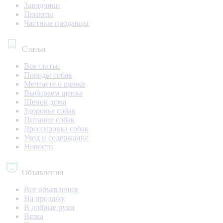
Заводчики
Приюты
Частные продавцы
Статьи
Все статьи
Породы собак
Мечтаете о щенке
Выбираем щенка
Щенок дома
Здоровье собак
Питание собак
Дрессировка собак
Уход и содержание
Новости
Объявления
Все объявления
На продажу
В добрые руки
Вязка