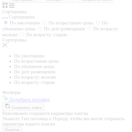
Сортировка
Сортировать
По умолчанию
По возрастанию цены
По
убыванию цены
По дате размещения
По возрасту:
моложе
По возрасту: старше
Сортировка
По умолчанию
По возрастанию цены
По убыванию цены
По дате размещения
По возрасту: моложе
По возрасту: старше
Фильтры
Подобрать питомца
Сохранить поиск
Невозможно сохранить параметры поиска
Укажите Тип питомца и Породу, чтобы мы могли сохранить
параметры вашего поиска
Понятно