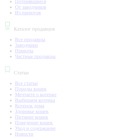
Потерявшиеся
От заводчиков
Из приютов
Каталог продавцов
Все продавцы
Заводчики
Приюты
Частные продавцы
Статьи
Все статьи
Породы кошек
Мечтаете о котенке
Выбираем котенка
Котенок дома
Здоровье кошек
Питание кошек
Поведение кошек
Уход и содержание
Новости