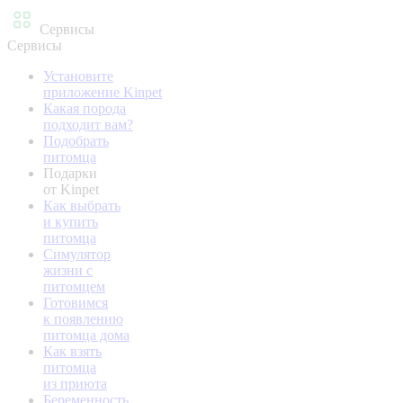
Сервисы
Сервисы
Установите
приложение Kinpet
Какая порода
подходит вам?
Подобрать
питомца
Подарки
от Kinpet
Как выбрать
и купить
питомца
Симулятор
жизни с
питомцем
Готовимся
к появлению
питомца дома
Как взять
питомца
из приюта
Беременность