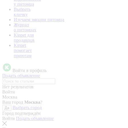
у питомца
Выбрать
кличку
Изучаем эмоции питомца
Журнал
о питомцах
Kinpet для
продавцов
Kinpet
помогает
приютам
Войти в профиль
Подать объявление
Нет результатов
Войти
Москва
Ваш город
Москва
?
Выбрать город
Да
Город подтверждён
Войти
Подать объявление