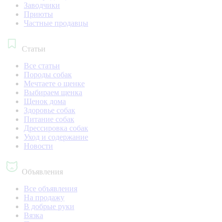
Заводчики
Приюты
Частные продавцы
Статьи
Все статьи
Породы собак
Мечтаете о щенке
Выбираем щенка
Щенок дома
Здоровье собак
Питание собак
Дрессировка собак
Уход и содержание
Новости
Объявления
Все объявления
На продажу
В добрые руки
Вязка