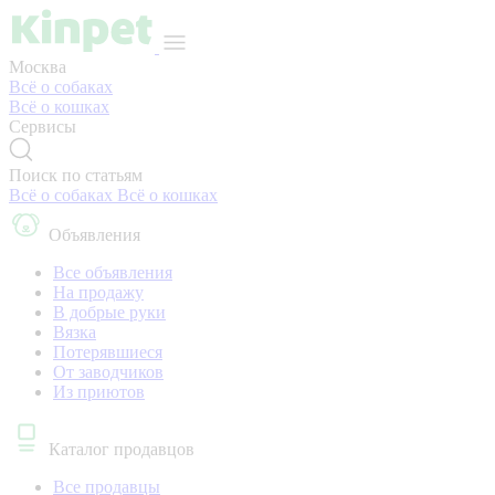
Москва
Всё о собаках
Всё о кошках
Сервисы
Поиск по статьям
Всё о собаках
Всё о кошках
Объявления
Все объявления
На продажу
В добрые руки
Вязка
Потерявшиеся
От заводчиков
Из приютов
Каталог продавцов
Все продавцы