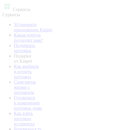
Сервисы
Сервисы
Установите
приложение Kinpet
Какая порода
подходит вам?
Подобрать
питомца
Подарки
от Kinpet
Как выбрать
и купить
питомца
Симулятор
жизни с
питомцем
Готовимся
к появлению
питомца дома
Как взять
питомца
из приюта
Беременность