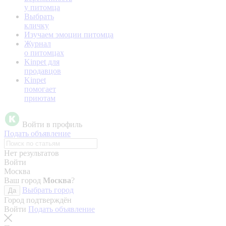
у питомца
Выбрать
кличку
Изучаем эмоции питомца
Журнал
о питомцах
Kinpet для
продавцов
Kinpet
помогает
приютам
Войти в профиль
Подать объявление
Нет результатов
Войти
Москва
Ваш город
Москва
?
Выбрать город
Да
Город подтверждён
Войти
Подать объявление