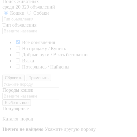
Поиск животных
среди 20 329 объявлений
Кошки
Собаки
Тип объявления
Все объявления
На продажу / Купить
Добрые руки / Взять бесплатно
Вязка
Потерялись / Найдены
Сбросить
Применить
Породы кошек
Выбрать все
Популярные
Каталог пород
Ничего не найдено
Укажите другую породу