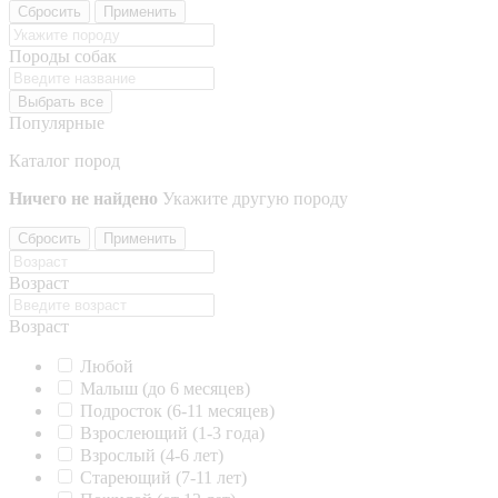
Сбросить
Применить
Породы собак
Выбрать все
Популярные
Каталог пород
Ничего не найдено
Укажите другую породу
Сбросить
Применить
Возраст
Возраст
Любой
Малыш (до 6 месяцев)
Подросток (6-11 месяцев)
Взрослеющий (1-3 года)
Взрослый (4-6 лет)
Стареющий (7-11 лет)