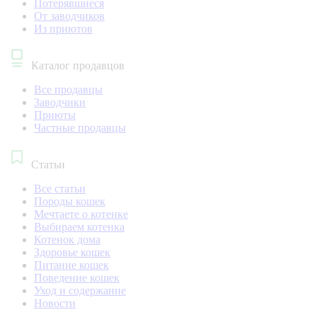
Потерявшиеся
От заводчиков
Из приютов
Каталог продавцов
Все продавцы
Заводчики
Приюты
Частные продавцы
Статьи
Все статьи
Породы кошек
Мечтаете о котенке
Выбираем котенка
Котенок дома
Здоровье кошек
Питание кошек
Поведение кошек
Уход и содержание
Новости