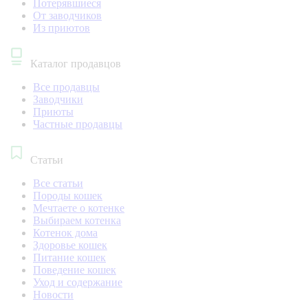
Потерявшиеся
От заводчиков
Из приютов
Каталог продавцов
Все продавцы
Заводчики
Приюты
Частные продавцы
Статьи
Все статьи
Породы кошек
Мечтаете о котенке
Выбираем котенка
Котенок дома
Здоровье кошек
Питание кошек
Поведение кошек
Уход и содержание
Новости