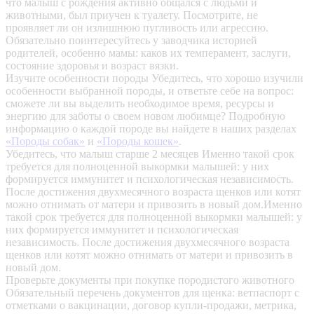
что малыш с рождения активно общался с людьми и
животными, был приучен к туалету. Посмотрите, не
проявляет ли он излишнюю пугливость или агрессию.
Обязательно поинтересуйтесь у заводчика историей
родителей, особенно мамы: каков их темперамент, заслуги,
состояние здоровья и возраст вязки.
Изучите особенности породы
Убедитесь, что хорошо изучили
особенности выбранной породы, и ответьте себе на вопрос:
сможете ли вы выделить необходимое время, ресурсы и
энергию для заботы о своем новом любимце? Подробную
информацию о каждой породе вы найдете в наших разделах
«Породы собак»
и
«Породы кошек»
.
Убедитесь, что малыш старше 2 месяцев
Именно такой срок
требуется для полноценной выкормки малышей: у них
формируется иммунитет и психологическая независимость.
После достижения двухмесячного возраста щенков или котят
можно отнимать от матери и привозить в новый дом.Именно
такой срок требуется для полноценной выкормки малышей: у
них формируется иммунитет и психологическая
независимость. После достижения двухмесячного возраста
щенков или котят можно отнимать от матери и привозить в
новый дом.
Проверьте документы при покупке породистого животного
Обязательный перечень документов для щенка: ветпаспорт с
отметками о вакцинации, договор купли-продажи, метрика,