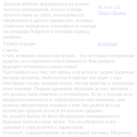
Данный рейтинг формируется на основе
№ 4 из 121
частоты упоминаний, поиска породы
Пород Кошек
посетителями на сайте, посещаемости
объявлений и других параметрах, которые
помогают определить популярность породы
на площадке Kinpet.ru в текущий период
времени.
Размер породы:
Крупные
Советы
Стать хозяином собаки или кошки – это не только невероятная
радость, но и огромная ответственность. Как выбрать
будущего четвероного члена семьи?
Удостоверьтесь в том, что щенок или котенок здоров
Здоровые
малыши активны, любопытны и хорошо выглядят: у них
блестящие глазки, мокрый носик, чистая шерстка и упитанное
телосложение. Первые прививки малышам делает заводчик –
это должно быть отмечено в ветпаспорте. Если у породы есть
предрасположенность к определенным заболеваниям, вам
должны предоставить справки о том, что родители и их
потомство прошли тесты и полностью здоровы.
Не делайте выбор по фото
Необходимо познакомиться с
будущим членом семьи лично. Так вы убедитесь в его
здоровье и определитесь с характером.
Уточните, социализирован ли маленький питомец
Убедитесь,