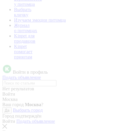
у питомца
Выбрать
кличку
Изучаем эмоции питомца
Журнал
о питомцах
Kinpet для
продавцов
Kinpet
помогает
приютам
Войти в профиль
Подать объявление
Нет результатов
Войти
Москва
Ваш город
Москва
?
Выбрать город
Да
Город подтверждён
Войти
Подать объявление