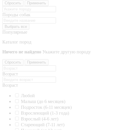
Сбросить
Применить
Породы собак
Выбрать все
Популярные
Каталог пород
Ничего не найдено
Укажите другую породу
Сбросить
Применить
Возраст
Возраст
Любой
Малыш (до 6 месяцев)
Подросток (6-11 месяцев)
Взрослеющий (1-3 года)
Взрослый (4-6 лет)
Стареющий (7-11 лет)