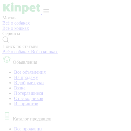
Москва
Всё о собаках
Всё о кошках
Сервисы
Поиск по статьям
Всё о собаках
Всё о кошках
Объявления
Все объявления
На продажу
В добрые руки
Вязка
Потерявшиеся
От заводчиков
Из приютов
Каталог продавцов
Все продавцы