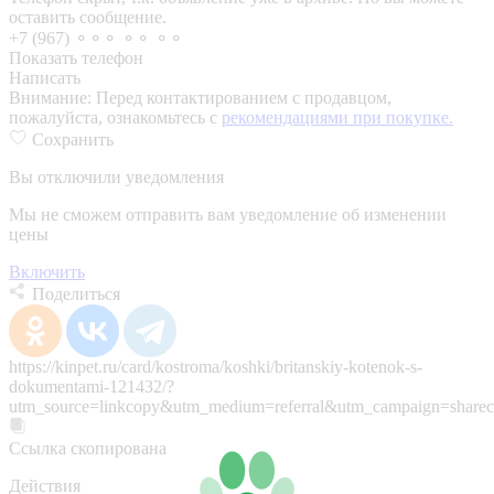
оставить сообщение.
+7 (967) ⚬⚬⚬ ⚬⚬ ⚬⚬
Показать телефон
Написать
Внимание:
Перед контактированием с продавцом,
пожалуйста, ознакомьтесь с
рекомендациями при покупке.
Сохранить
Вы отключили уведомления
Мы не сможем отправить вам уведомление об изменении
цены
Включить
Поделиться
https://kinpet.ru/card/kostroma/koshki/britanskiy-kotenok-s-
dokumentami-121432/?
utm_source=linkcopy&utm_medium=referral&utm_campaign=sharec
Ссылка скопирована
Действия