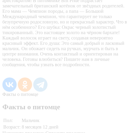
аристократом! В питомнике Brit Pride подрастает
замечательный британский котёнок от звёздных родителей.
Его мама — Чемпион породы, а папа — Большой
Международный чемпион, что гарантирует не только
безупречную родословную, но и прекрасный характер. Что в
нём особенного? Его шубка: Окрас черный золотистый
тикированный. Это настоящее золото на чёрном бархате!
Каждый волосок играет на свету, создавая невероятно
красивый эффект. Его душа: Это самый добрый и ласковый
мальчик. Он обожает сидеть на ручках, мурчать и быть в
центре внимания. Очень контактный и ориентирован на
человека. Готовы влюбиться? Пишите нам в личные
сообщения, чтобы узнать все подробности.
Факты о питомце
Факты о питомце
Пол:
Мальчик
Возраст:
8 месяцев 12 дней