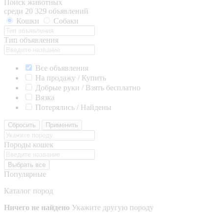
Поиск животных
среди 20 329 объявлений
Кошки
Собаки
Тип объявления
Все объявления
На продажу / Купить
Добрые руки / Взять бесплатно
Вязка
Потерялись / Найдены
Сбросить
Применить
Породы кошек
Выбрать все
Популярные
Каталог пород
Ничего не найдено
Укажите другую породу