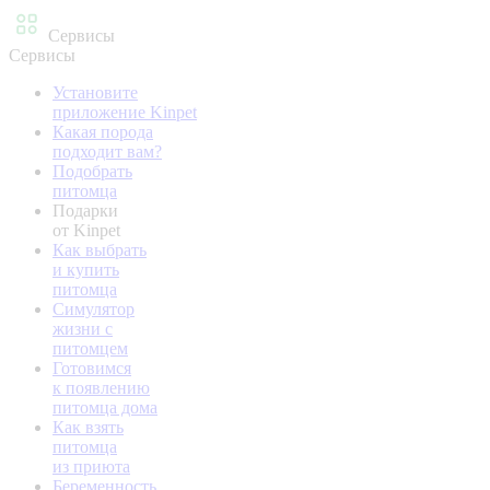
Сервисы
Сервисы
Установите
приложение Kinpet
Какая порода
подходит вам?
Подобрать
питомца
Подарки
от Kinpet
Как выбрать
и купить
питомца
Симулятор
жизни с
питомцем
Готовимся
к появлению
питомца дома
Как взять
питомца
из приюта
Беременность