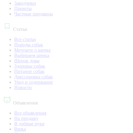
Заводчики
Приюты
Частные продавцы
Статьи
Все статьи
Породы собак
Мечтаете о щенке
Выбираем щенка
Щенок дома
Здоровье собак
Питание собак
Дрессировка собак
Уход и содержание
Новости
Объявления
Все объявления
На продажу
В добрые руки
Вязка