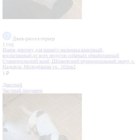
Джек-рассел-терьер
1 год
Ищем девочку для нашего мальчика,красивый,
воспитанный,от всех недугов собачьих обработанный
Ставропольский край, Шпаковский муниципальный округ, с.
Надежда, Молодёжная ул., 102кв2
1 ₽
Дмитрий
Частный продавец