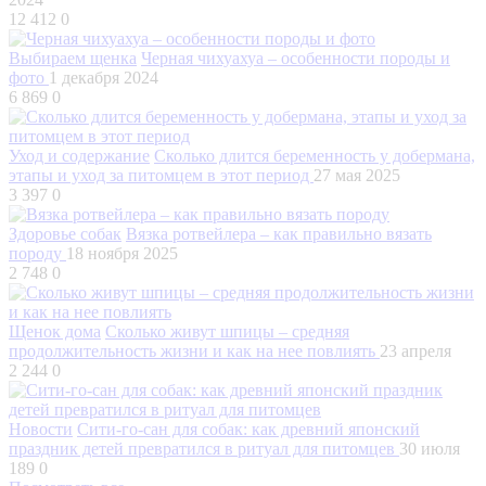
12 412
0
Выбираем щенка
Черная чихуахуа – особенности породы и
фото
1 декабря 2024
6 869
0
Уход и содержание
Сколько длится беременность у добермана,
этапы и уход за питомцем в этот период
27 мая 2025
3 397
0
Здоровье собак
Вязка ротвейлера – как правильно вязать
породу
18 ноября 2025
2 748
0
Щенок дома
Сколько живут шпицы – средняя
продолжительность жизни и как на нее повлиять
23 апреля
2 244
0
Новости
Сити-го-сан для собак: как древний японский
праздник детей превратился в ритуал для питомцев
30 июля
189
0