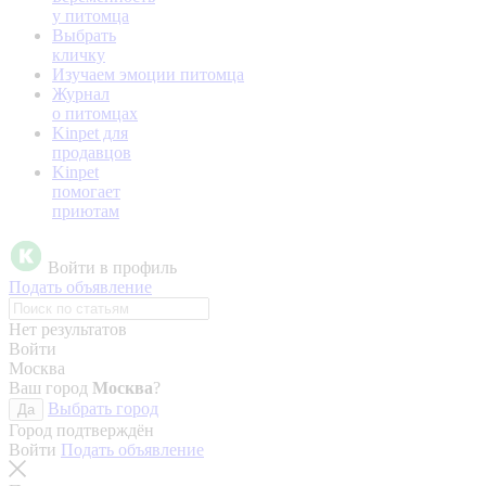
у питомца
Выбрать
кличку
Изучаем эмоции питомца
Журнал
о питомцах
Kinpet для
продавцов
Kinpet
помогает
приютам
Войти в профиль
Подать объявление
Нет результатов
Войти
Москва
Ваш город
Москва
?
Выбрать город
Да
Город подтверждён
Войти
Подать объявление