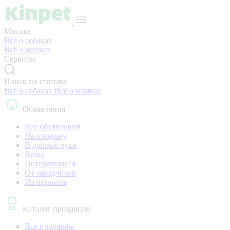
Москва
Всё о собаках
Всё о кошках
Сервисы
Поиск по статьям
Всё о собаках
Всё о кошках
Объявления
Все объявления
На продажу
В добрые руки
Вязка
Потерявшиеся
От заводчиков
Из приютов
Каталог продавцов
Все продавцы