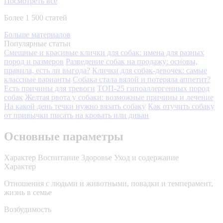
Посмотреть все
Более 1 500 статей
Больше материалов
Популярные статьи
Смешные и красивые клички для собак: имена для разных
пород и размеров
Разведение собак на продажу: основы,
правила, есть ли выгода?
Клички для собак-девочек: самые
классные варианты
Собака стала вялой и потеряла аппетит?
Есть причины для тревоги
ТОП-25 гипоаллергенных пород
собак
Желтая рвота у собаки: возможные причины и лечение
На какой день течки нужно вязать собаку
Как отучить собаку
от привычки писать на кровать или диван
Основные параметры
Характер
Воспитание
Здоровье
Уход и содержание
Характер
Отношения с людьми и животными, повадки и темперамент,
жизнь в семье
Возбудимость