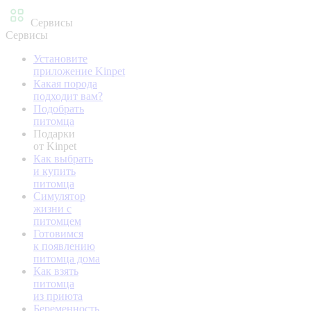
Сервисы
Сервисы
Установите
приложение Kinpet
Какая порода
подходит вам?
Подобрать
питомца
Подарки
от Kinpet
Как выбрать
и купить
питомца
Симулятор
жизни с
питомцем
Готовимся
к появлению
питомца дома
Как взять
питомца
из приюта
Беременность