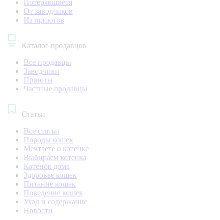
Потерявшиеся
От заводчиков
Из приютов
Каталог продавцов
Все продавцы
Заводчики
Приюты
Частные продавцы
Статьи
Все статьи
Породы кошек
Мечтаете о котенке
Выбираем котенка
Котенок дома
Здоровье кошек
Питание кошек
Поведение кошек
Уход и содержание
Новости