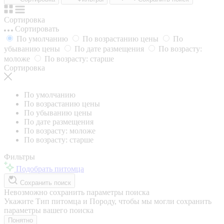
Сортировка
Сортировать
По умолчанию
По возрастанию цены
По
убыванию цены
По дате размещения
По возрасту:
моложе
По возрасту: старше
Сортировка
По умолчанию
По возрастанию цены
По убыванию цены
По дате размещения
По возрасту: моложе
По возрасту: старше
Фильтры
Подобрать питомца
Сохранить поиск
Невозможно сохранить параметры поиска
Укажите Тип питомца и Породу, чтобы мы могли сохранить
параметры вашего поиска
Понятно