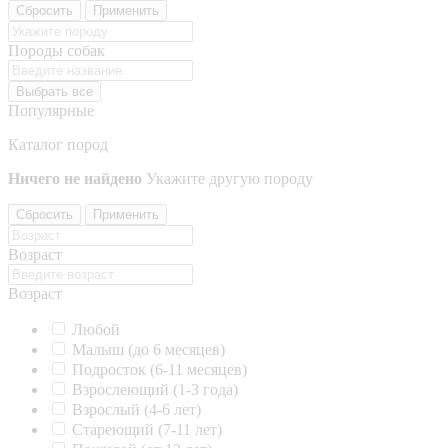
Сбросить
Применить
Породы собак
Выбрать все
Популярные
Каталог пород
Ничего не найдено
Укажите другую породу
Сбросить
Применить
Возраст
Возраст
Любой
Малыш (до 6 месяцев)
Подросток (6-11 месяцев)
Взрослеющий (1-3 года)
Взрослый (4-6 лет)
Стареющий (7-11 лет)