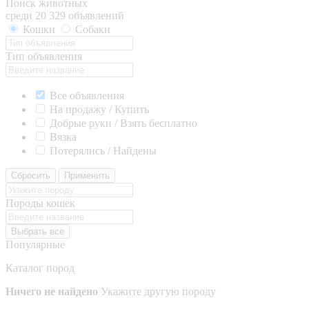
Поиск животных
среди 20 329 объявлений
Кошки
Собаки
Тип объявления
Все объявления
На продажу / Купить
Добрые руки / Взять бесплатно
Вязка
Потерялись / Найдены
Сбросить
Применить
Породы кошек
Выбрать все
Популярные
Каталог пород
Ничего не найдено
Укажите другую породу