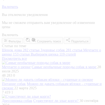
Включить
Вы отключили уведомления
Мы не сможем отправить вам уведомление об изменении
цены
Включить
Фильтры
Сохранить поиск
Поделиться
Статьи по теме
Щенок дома
282 статьи
Здоровье собак
281 статья
Мечтаете о
щенке
153 статьи
Выбираем щенка
119 статей
Посмотреть все
Мечтаете о щенке
Самые необычные породы собак в мире
28
июля 2025
48 283
0
Питание собак
Можно ли давать собакам яблоки – сушеные и
свежие
22 марта 2025
7 419
1
Дрессировка собак
Существуют ли злые корги?
30 сентября
2024