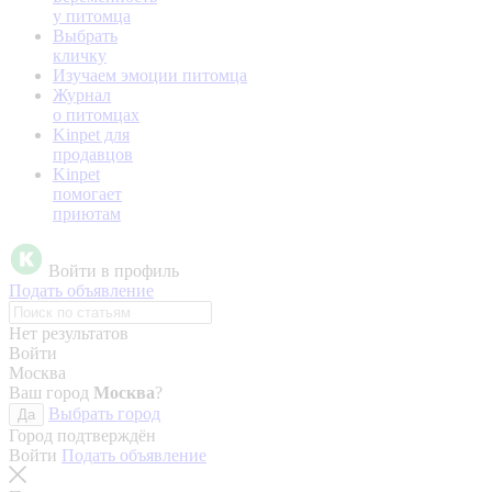
у питомца
Выбрать
кличку
Изучаем эмоции питомца
Журнал
о питомцах
Kinpet для
продавцов
Kinpet
помогает
приютам
Войти в профиль
Подать объявление
Нет результатов
Войти
Москва
Ваш город
Москва
?
Выбрать город
Да
Город подтверждён
Войти
Подать объявление