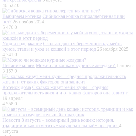
46 522
0
Выбираем котенка
Сибирская кошка гипоаллергенная или
нет?
26 ноября 2024
5 476
0
Уход и содержание
Сколько длится беременность у мейн-
кунов, этапы и уход за кошкой в этот период
26 ноября 2025
4 741
0
Питание кошек
Можно ли кошкам куриные желудки?
1 апреля
3 157
0
Котенок дома
Сколько живут мейн-куны – средняя
продолжительность жизни и от каких факторов она зависит
19 апреля
4 558
0
Новости
8 августа – всемирный день кошек: история,
традиции и как отметить «замуррчательный» праздник
4
августа