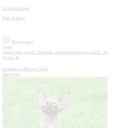
Еще 4 фото
Девон-рекс
3 мес.
девон рекс котята
Москва, Новокуркинское шоссе, 45
70 000 ₽
питомник Фешн Стайл
Заводчик