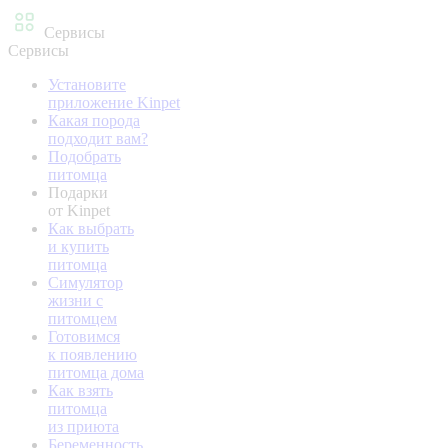
Сервисы
Сервисы
Установите
приложение Kinpet
Какая порода
подходит вам?
Подобрать
питомца
Подарки
от Kinpet
Как выбрать
и купить
питомца
Симулятор
жизни с
питомцем
Готовимся
к появлению
питомца дома
Как взять
питомца
из приюта
Беременность