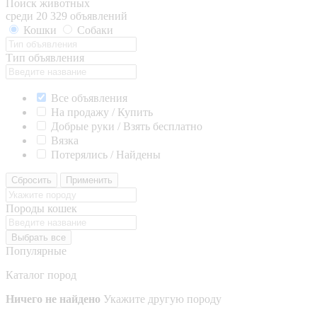
Поиск животных
среди 20 329 объявлений
Кошки
Собаки
Тип объявления
Все объявления
На продажу / Купить
Добрые руки / Взять бесплатно
Вязка
Потерялись / Найдены
Сбросить
Применить
Породы кошек
Выбрать все
Популярные
Каталог пород
Ничего не найдено
Укажите другую породу