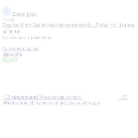
Девон-рекс
2 года
Взрослый кот Девон Рекс
Московская обл., Лобня, ул. Ленина
30 000 ₽
Документы проверены
Олеся Бондарева
Заводчик
+
55
объявлений
Московская область
+
71
объявление
Центральный федеральный округ