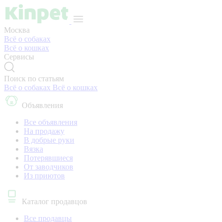
Москва
Всё о собаках
Всё о кошках
Сервисы
Поиск по статьям
Всё о собаках
Всё о кошках
Объявления
Все объявления
На продажу
В добрые руки
Вязка
Потерявшиеся
От заводчиков
Из приютов
Каталог продавцов
Все продавцы