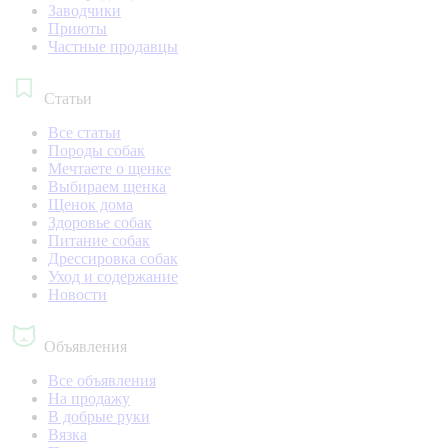
Заводчики
Приюты
Частные продавцы
Статьи
Все статьи
Породы собак
Мечтаете о щенке
Выбираем щенка
Щенок дома
Здоровье собак
Питание собак
Дрессировка собак
Уход и содержание
Новости
Объявления
Все объявления
На продажу
В добрые руки
Вязка