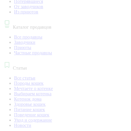
Потерявшиеся
От заводчиков
Из приютов
Каталог продавцов
Все продавцы
Заводчики
Приюты
Частные продавцы
Статьи
Все статьи
Породы кошек
Мечтаете о котенке
Выбираем котенка
Котенок дома
Здоровье кошек
Питание кошек
Поведение кошек
Уход и содержание
Новости