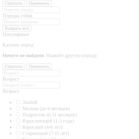
Сбросить
Применить
Породы собак
Выбрать все
Популярные
Каталог пород
Ничего не найдено
Укажите другую породу
Сбросить
Применить
Возраст
Возраст
Любой
Малыш (до 6 месяцев)
Подросток (6-11 месяцев)
Взрослеющий (1-3 года)
Взрослый (4-6 лет)
Стареющий (7-11 лет)