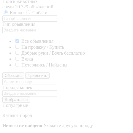
Поиск животных
среди 20 329 объявлений
Кошки
Собаки
Тип объявления
Все объявления
На продажу / Купить
Добрые руки / Взять бесплатно
Вязка
Потерялись / Найдены
Сбросить
Применить
Породы кошек
Выбрать все
Популярные
Каталог пород
Ничего не найдено
Укажите другую породу