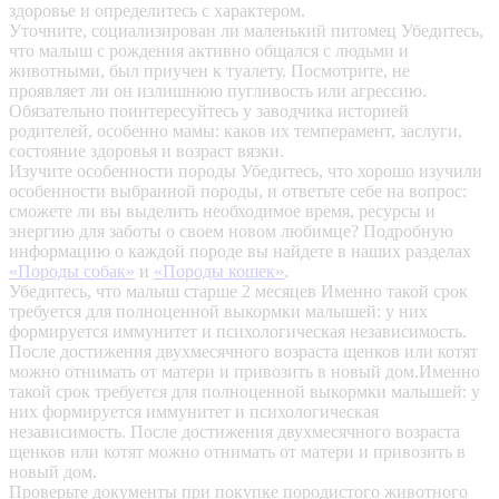
здоровье и определитесь с характером.
Уточните, социализирован ли маленький питомец
Убедитесь,
что малыш с рождения активно общался с людьми и
животными, был приучен к туалету. Посмотрите, не
проявляет ли он излишнюю пугливость или агрессию.
Обязательно поинтересуйтесь у заводчика историей
родителей, особенно мамы: каков их темперамент, заслуги,
состояние здоровья и возраст вязки.
Изучите особенности породы
Убедитесь, что хорошо изучили
особенности выбранной породы, и ответьте себе на вопрос:
сможете ли вы выделить необходимое время, ресурсы и
энергию для заботы о своем новом любимце? Подробную
информацию о каждой породе вы найдете в наших разделах
«Породы собак»
и
«Породы кошек»
.
Убедитесь, что малыш старше 2 месяцев
Именно такой срок
требуется для полноценной выкормки малышей: у них
формируется иммунитет и психологическая независимость.
После достижения двухмесячного возраста щенков или котят
можно отнимать от матери и привозить в новый дом.Именно
такой срок требуется для полноценной выкормки малышей: у
них формируется иммунитет и психологическая
независимость. После достижения двухмесячного возраста
щенков или котят можно отнимать от матери и привозить в
новый дом.
Проверьте документы при покупке породистого животного