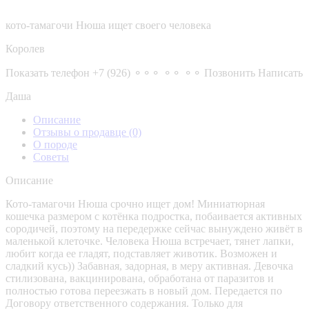
кото-тамагочи Нюша ищет своего человека
Королев
Показать телефон
+7 (926) ⚬⚬⚬ ⚬⚬ ⚬⚬
Позвонить
Написать
Даша
Описание
Отзывы о продавце
(0)
О породе
Советы
Описание
Кото-тамагочи Нюша срочно ищет дом! Миниатюрная
кошечка размером с котёнка подростка, побаивается активных
сородичей, поэтому на передержке сейчас вынуждено живёт в
маленькой клеточке. Человека Нюша встречает, тянет лапки,
любит когда ее гладят, подставляет животик. Возможен и
сладкий кусь)) Забавная, задорная, в меру активная. Девочка
стилизована, вакцинирована, обработана от паразитов и
полностью готова переезжать в новый дом. Передается по
Договору ответственного содержания. Только для