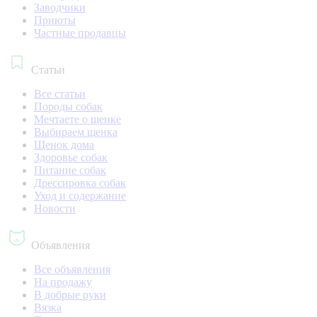
Заводчики
Приюты
Частные продавцы
Статьи
Все статьи
Породы собак
Мечтаете о щенке
Выбираем щенка
Щенок дома
Здоровье собак
Питание собак
Дрессировка собак
Уход и содержание
Новости
Объявления
Все объявления
На продажу
В добрые руки
Вязка