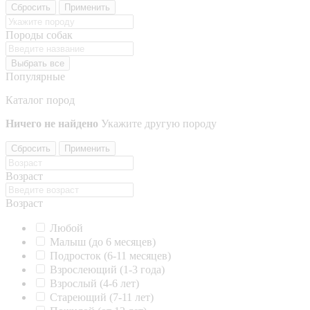
Сбросить
Применить
Породы собак
Выбрать все
Популярные
Каталог пород
Ничего не найдено
Укажите другую породу
Сбросить
Применить
Возраст
Возраст
Любой
Малыш (до 6 месяцев)
Подросток (6-11 месяцев)
Взрослеющий (1-3 года)
Взрослый (4-6 лет)
Стареющий (7-11 лет)