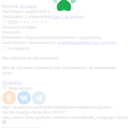
Королев
На карте
На Kinpet c марта 2026 г.
Завершено 2 объявления
Еще 5 активных
+7 (926) ⚬⚬⚬ ⚬⚬ ⚬⚬
Показать телефон
Написать
Внимание:
Перед контактированием с продавцом,
пожалуйста, ознакомьтесь с
рекомендациями при покупке.
Сохранить
Вы отключили уведомления
Мы не сможем отправить вам уведомление об изменении
цены
Включить
Поделиться
https://kinpet.ru/card/korolev/koshki/koto-tamagochi-nyusha-
ishchet-svoego-cheloveka-111076/?
utm_source=linkcopy&utm_medium=referral&utm_campaign=sharec