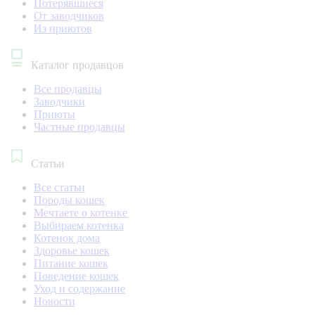
Потерявшиеся
От заводчиков
Из приютов
Каталог продавцов
Все продавцы
Заводчики
Приюты
Частные продавцы
Статьи
Все статьи
Породы кошек
Мечтаете о котенке
Выбираем котенка
Котенок дома
Здоровье кошек
Питание кошек
Поведение кошек
Уход и содержание
Новости