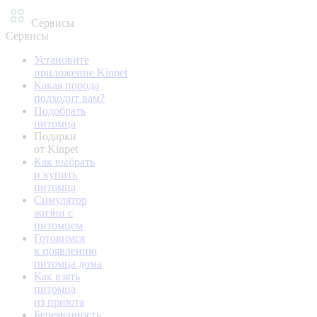
Сервисы
Сервисы
Установите
приложение Kinpet
Какая порода
подходит вам?
Подобрать
питомца
Подарки
от Kinpet
Как выбрать
и купить
питомца
Симулятор
жизни с
питомцем
Готовимся
к появлению
питомца дома
Как взять
питомца
из приюта
Беременность