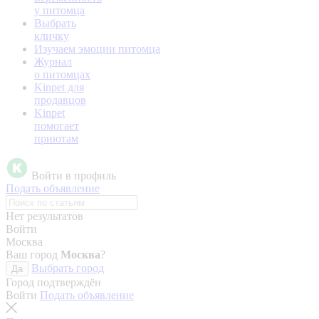
у питомца
Выбрать
кличку
Изучаем эмоции питомца
Журнал
о питомцах
Kinpet для
продавцов
Kinpet
помогает
приютам
Войти в профиль
Подать объявление
Нет результатов
Войти
Москва
Ваш город
Москва
?
Выбрать город
Да
Город подтверждён
Войти
Подать объявление