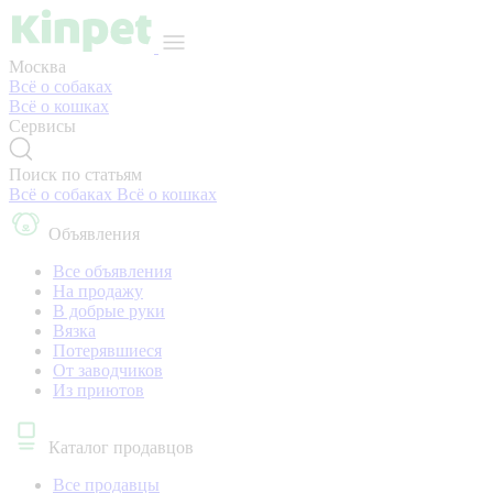
Москва
Всё о собаках
Всё о кошках
Сервисы
Поиск по статьям
Всё о собаках
Всё о кошках
Объявления
Все объявления
На продажу
В добрые руки
Вязка
Потерявшиеся
От заводчиков
Из приютов
Каталог продавцов
Все продавцы