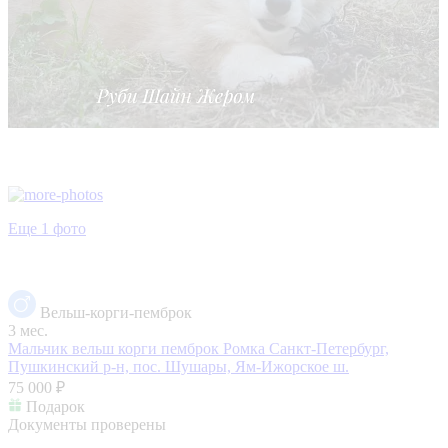
Еще 1 фото
Вельш-корги-пемброк
3 мес.
Мальчик вельш корги пемброк Ромка
Санкт-Петербург,
Пушкинский р-н, пос. Шушары, Ям-Ижорское ш.
75 000 ₽
Подарок
Документы проверены