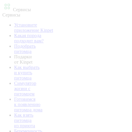
Сервисы
Сервисы
Установите
приложение Kinpet
Какая порода
подходит вам?
Подобрать
питомца
Подарки
от Kinpet
Как выбрать
и купить
питомца
Симулятор
жизни с
питомцем
Готовимся
к появлению
питомца дома
Как взять
питомца
из приюта
Беременность