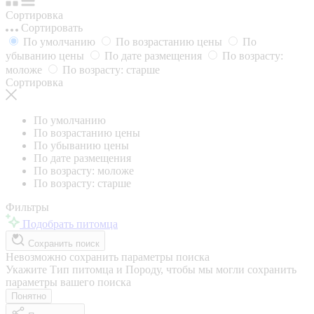
Сортировка
Сортировать
По умолчанию
По возрастанию цены
По
убыванию цены
По дате размещения
По возрасту:
моложе
По возрасту: старше
Сортировка
По умолчанию
По возрастанию цены
По убыванию цены
По дате размещения
По возрасту: моложе
По возрасту: старше
Фильтры
Подобрать питомца
Сохранить поиск
Невозможно сохранить параметры поиска
Укажите Тип питомца и Породу, чтобы мы могли сохранить
параметры вашего поиска
Понятно