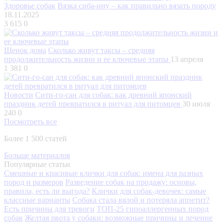
Здоровье собак
Вязка сиба-ину – как правильно вязать породу
18.11.2025
3 615
0
Щенок дома
Сколько живут таксы – средняя
продолжительность жизни и ее ключевые этапы
13 апреля
1 381
0
Новости
Сити-го-сан для собак: как древний японский
праздник детей превратился в ритуал для питомцев
30 июля
240
0
Посмотреть все
Более 1 500 статей
Больше материалов
Популярные статьи
Смешные и красивые клички для собак: имена для разных
пород и размеров
Разведение собак на продажу: основы,
правила, есть ли выгода?
Клички для собак-девочек: самые
классные варианты
Собака стала вялой и потеряла аппетит?
Есть причины для тревоги
ТОП-25 гипоаллергенных пород
собак
Желтая рвота у собаки: возможные причины и лечение