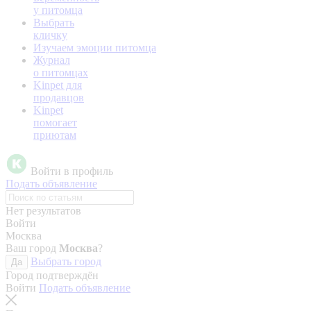
у питомца
Выбрать
кличку
Изучаем эмоции питомца
Журнал
о питомцах
Kinpet для
продавцов
Kinpet
помогает
приютам
Войти в профиль
Подать объявление
Нет результатов
Войти
Москва
Ваш город
Москва
?
Выбрать город
Да
Город подтверждён
Войти
Подать объявление