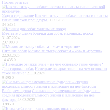
Посмотреть все
Уход и содержание
Как чистить уши собаке: частота и нюансы
гигиенической процедуры
11.09.2025
34 535
1
Мечтаете о щенке
Клички для собак маленьких пород
31.07.2024
237 083
0
Питание собак
Можно ли тыкву собакам – «за» и «против»
22.03.2025
14 435
0
Дрессировка собак
Немецкие овчарки злые – на чем основано
такое мнение?
21.10.2024
9 396
0
Выбираем щенка
Сколько живут американские бульдоги –
средняя продолжительность жизни и влияющие на нее
факторы
28.03.2025
3 885
0