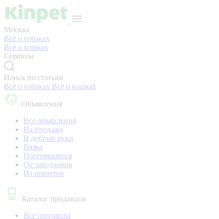
Москва
Всё о собаках
Всё о кошках
Сервисы
Поиск по статьям
Всё о собаках
Всё о кошках
Объявления
Все объявления
На продажу
В добрые руки
Вязка
Потерявшиеся
От заводчиков
Из приютов
Каталог продавцов
Все продавцы