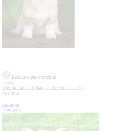
Вельш-корги-пемброк
3 мес.
Щенок корги
Пермь, ул. Тимирязева, 26
65 000 ₽
Зинаида
Заводчик