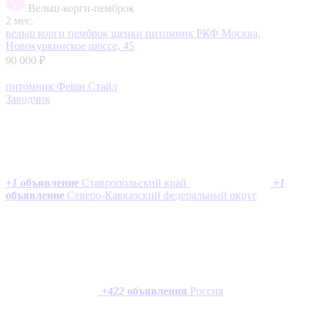
Вельш-корги-пемброк
2 мес.
вельш корги пемброк щенки питомник РКФ
Москва,
Новокуркинское шоссе, 45
90 000 ₽
питомник Фешн Стайл
Заводчик
+
1
объявление
Ставропольский край
+
1
объявление
Северо-Кавказский федеральный округ
+
422
объявления
Россия