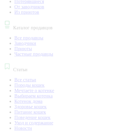
Потерявшиеся
От заводчиков
Из приютов
Каталог продавцов
Все продавцы
Заводчики
Приюты
Частные продавцы
Статьи
Все статьи
Породы кошек
Мечтаете о котенке
Выбираем котенка
Котенок дома
Здоровье кошек
Питание кошек
Поведение кошек
Уход и содержание
Новости