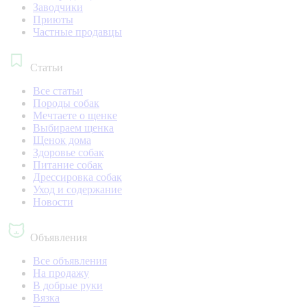
Заводчики
Приюты
Частные продавцы
Статьи
Все статьи
Породы собак
Мечтаете о щенке
Выбираем щенка
Щенок дома
Здоровье собак
Питание собак
Дрессировка собак
Уход и содержание
Новости
Объявления
Все объявления
На продажу
В добрые руки
Вязка