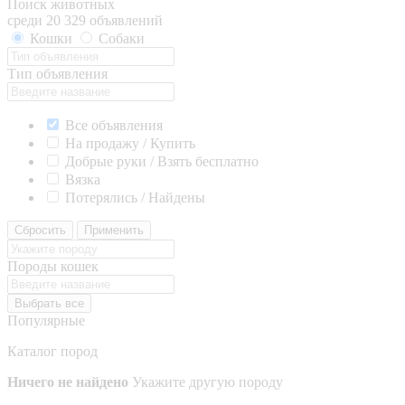
Поиск животных
среди 20 329 объявлений
Кошки
Собаки
Тип объявления
Все объявления
На продажу / Купить
Добрые руки / Взять бесплатно
Вязка
Потерялись / Найдены
Сбросить
Применить
Породы кошек
Выбрать все
Популярные
Каталог пород
Ничего не найдено
Укажите другую породу