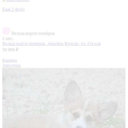
Еще 2 фото
Вельш-корги-пемброк
1 мес.
Вельш корги пемброк, девочки
Курган, ул. Гоголя
50 000 ₽
Карина
Заводчик