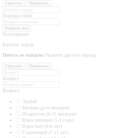
Сбросить
Применить
Породы собак
Выбрать все
Популярные
Каталог пород
Ничего не найдено
Укажите другую породу
Сбросить
Применить
Возраст
Возраст
Любой
Малыш (до 6 месяцев)
Подросток (6-11 месяцев)
Взрослеющий (1-3 года)
Взрослый (4-6 лет)
Стареющий (7-11 лет)