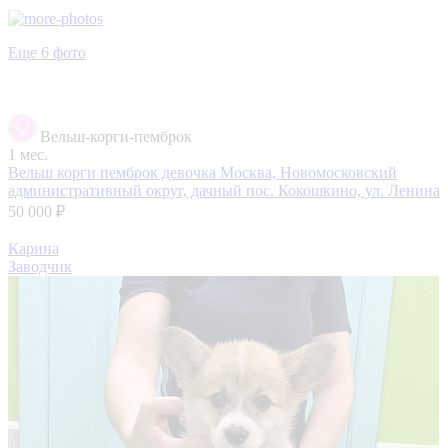
Еще 6 фото
Вельш-корги-пемброк
1 мес.
Вельш корги пемброк девочка
Москва, Новомосковский
административный округ, дачный пос. Кокошкино, ул. Ленина
50 000 ₽
Карина
Заводчик