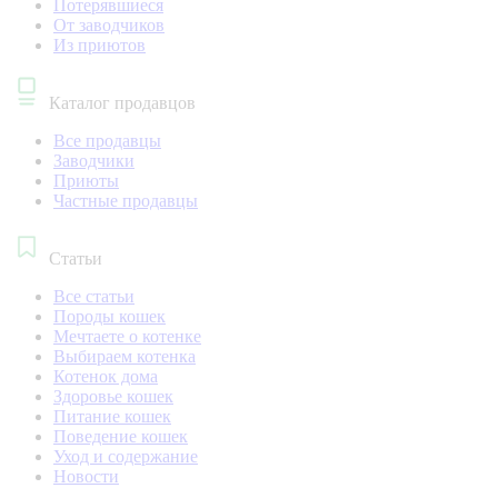
Потерявшиеся
От заводчиков
Из приютов
Каталог продавцов
Все продавцы
Заводчики
Приюты
Частные продавцы
Статьи
Все статьи
Породы кошек
Мечтаете о котенке
Выбираем котенка
Котенок дома
Здоровье кошек
Питание кошек
Поведение кошек
Уход и содержание
Новости