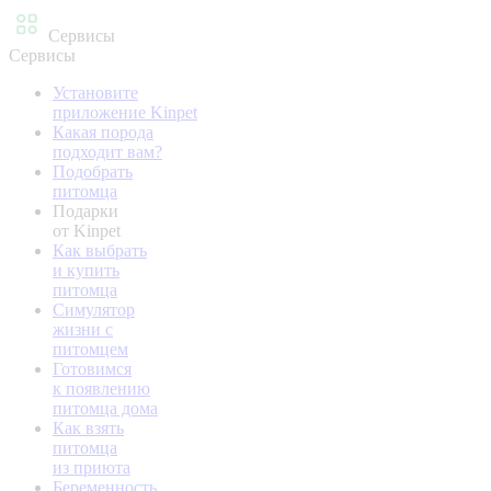
Сервисы
Сервисы
Установите
приложение Kinpet
Какая порода
подходит вам?
Подобрать
питомца
Подарки
от Kinpet
Как выбрать
и купить
питомца
Симулятор
жизни с
питомцем
Готовимся
к появлению
питомца дома
Как взять
питомца
из приюта
Беременность