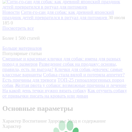
Новости
Сити-го-сан для собак: как древний японский
праздник детей превратился в ритуал для питомцев
30 июля
185
0
Посмотреть все
Более 1 500 статей
Больше материалов
Популярные статьи
Смешные и красивые клички для собак: имена для разных
пород и размеров
Разведение собак на продажу: основы,
правила, есть ли выгода?
Клички для собак-девочек: самые
классные варианты
Собака стала вялой и потеряла аппетит?
Есть причины для тревоги
ТОП-25 гипоаллергенных пород
собак
Желтая рвота у собаки: возможные причины и лечение
На какой день течки нужно вязать собаку
Как отучить собаку
от привычки писать на кровать или диван
Основные параметры
Характер
Воспитание
Здоровье
Уход и содержание
Характер