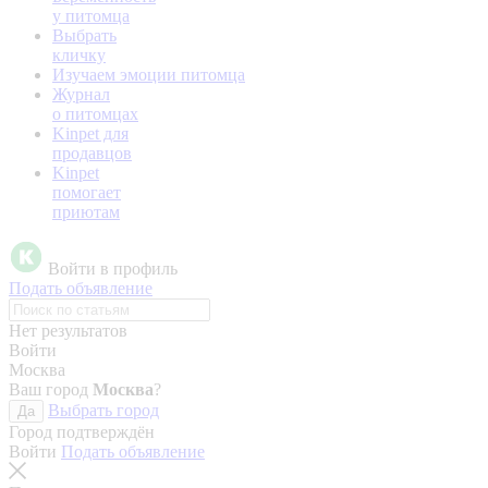
у питомца
Выбрать
кличку
Изучаем эмоции питомца
Журнал
о питомцах
Kinpet для
продавцов
Kinpet
помогает
приютам
Войти в профиль
Подать объявление
Нет результатов
Войти
Москва
Ваш город
Москва
?
Выбрать город
Да
Город подтверждён
Войти
Подать объявление