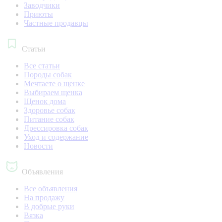
Заводчики
Приюты
Частные продавцы
Статьи
Все статьи
Породы собак
Мечтаете о щенке
Выбираем щенка
Щенок дома
Здоровье собак
Питание собак
Дрессировка собак
Уход и содержание
Новости
Объявления
Все объявления
На продажу
В добрые руки
Вязка