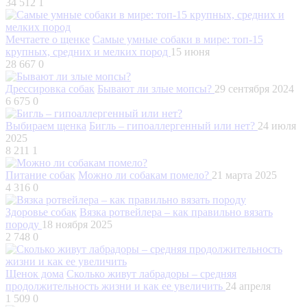
34 512
1
Мечтаете о щенке
Самые умные собаки в мире: топ-15
крупных, средних и мелких пород
15 июня
28 667
0
Дрессировка собак
Бывают ли злые мопсы?
29 сентября 2024
6 675
0
Выбираем щенка
Бигль – гипоаллергенный или нет?
24 июля
2025
8 211
1
Питание собак
Можно ли собакам помело?
21 марта 2025
4 316
0
Здоровье собак
Вязка ротвейлера – как правильно вязать
породу
18 ноября 2025
2 748
0
Щенок дома
Сколько живут лабрадоры – средняя
продолжительность жизни и как ее увеличить
24 апреля
1 509
0