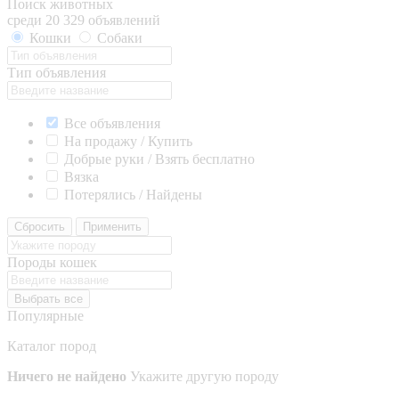
Поиск животных
среди 20 329 объявлений
Кошки
Собаки
Тип объявления
Все объявления
На продажу / Купить
Добрые руки / Взять бесплатно
Вязка
Потерялись / Найдены
Сбросить
Применить
Породы кошек
Выбрать все
Популярные
Каталог пород
Ничего не найдено
Укажите другую породу