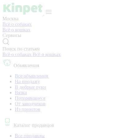
Москва
Всё о собаках
Всё о кошках
Сервисы
Поиск по статьям
Всё о собаках
Всё о кошках
Объявления
Все объявления
На продажу
В добрые руки
Вязка
Потерявшиеся
От заводчиков
Из приютов
Каталог продавцов
Все продавцы