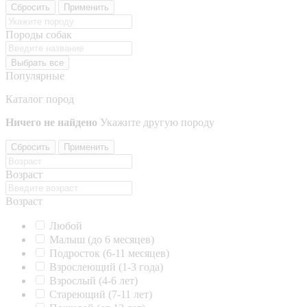
Сбросить
Применить
Породы собак
Выбрать все
Популярные
Каталог пород
Ничего не найдено
Укажите другую породу
Сбросить
Применить
Возраст
Возраст
Любой
Малыш (до 6 месяцев)
Подросток (6-11 месяцев)
Взрослеющий (1-3 года)
Взрослый (4-6 лет)
Стареющий (7-11 лет)