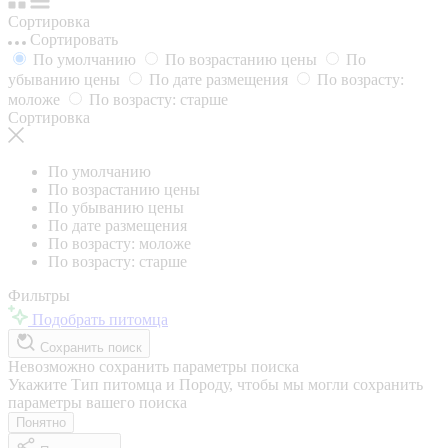
Сортировка
Сортировать
По умолчанию
По возрастанию цены
По
убыванию цены
По дате размещения
По возрасту:
моложе
По возрасту: старше
Сортировка
По умолчанию
По возрастанию цены
По убыванию цены
По дате размещения
По возрасту: моложе
По возрасту: старше
Фильтры
Подобрать питомца
Сохранить поиск
Невозможно сохранить параметры поиска
Укажите Тип питомца и Породу, чтобы мы могли сохранить
параметры вашего поиска
Понятно