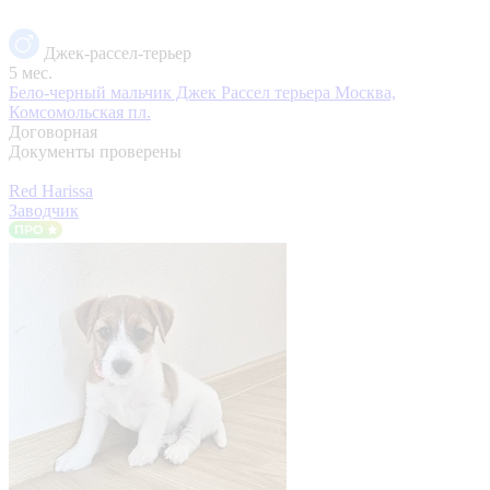
Джек-рассел-терьер
5 мес.
Бело-черный мальчик Джек Рассел терьера
Москва,
Комсомольская пл.
Договорная
Документы проверены
Red Harissa
Заводчик