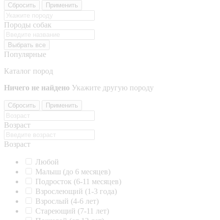
Сбросить
Применить
Породы собак
Выбрать все
Популярные
Каталог пород
Ничего не найдено
Укажите другую породу
Сбросить
Применить
Возраст
Возраст
Любой
Малыш (до 6 месяцев)
Подросток (6-11 месяцев)
Взрослеющий (1-3 года)
Взрослый (4-6 лет)
Стареющий (7-11 лет)