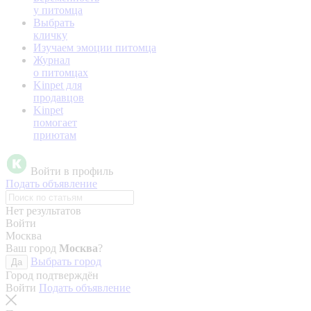
у питомца
Выбрать
кличку
Изучаем эмоции питомца
Журнал
о питомцах
Kinpet для
продавцов
Kinpet
помогает
приютам
Войти в профиль
Подать объявление
Нет результатов
Войти
Москва
Ваш город
Москва
?
Выбрать город
Да
Город подтверждён
Войти
Подать объявление