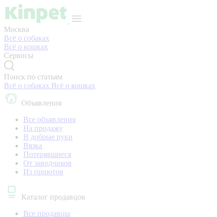
Москва
Всё о собаках
Всё о кошках
Сервисы
Поиск по статьям
Всё о собаках
Всё о кошках
Объявления
Все объявления
На продажу
В добрые руки
Вязка
Потерявшиеся
От заводчиков
Из приютов
Каталог продавцов
Все продавцы