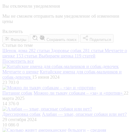
Вы отключили уведомления
Мы не сможем отправить вам уведомление об изменении
цены
Включить
Фильтры
Сохранить поиск
Поделиться
Статьи по теме
Щенок дома
282 статьи
Здоровье собак
281 статья
Мечтаете о
щенке
153 статьи
Выбираем щенка
119 статей
Посмотреть все
Мечтаете о щенке
Китайские имена для собак-мальчиков и
собак-девочек
15 июня 2024
23 703
0
Питание собак
Можно ли тыкву собакам – «за» и «против»
22
марта 2025
14 376
0
Дрессировка собак
Алабаи — злые, опасные собаки или нет?
29 сентября 2024
10 086
0