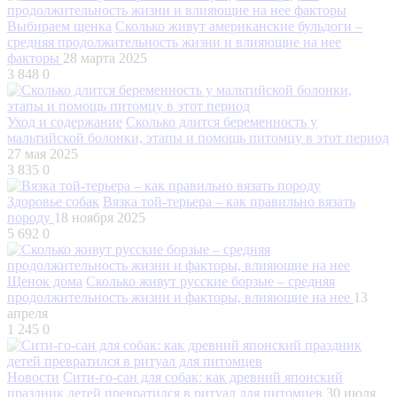
Выбираем щенка
Сколько живут американские бульдоги –
средняя продолжительность жизни и влияющие на нее
факторы
28 марта 2025
3 848
0
Уход и содержание
Сколько длится беременность у
мальтийской болонки, этапы и помощь питомцу в этот период
27 мая 2025
3 835
0
Здоровье собак
Вязка той-терьера – как правильно вязать
породу
18 ноября 2025
5 692
0
Щенок дома
Сколько живут русские борзые – средняя
продолжительность жизни и факторы, влияющие на нее
13
апреля
1 245
0
Новости
Сити-го-сан для собак: как древний японский
праздник детей превратился в ритуал для питомцев
30 июля