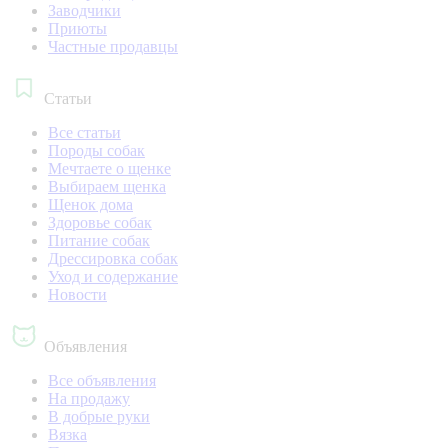
Заводчики
Приюты
Частные продавцы
Статьи
Все статьи
Породы собак
Мечтаете о щенке
Выбираем щенка
Щенок дома
Здоровье собак
Питание собак
Дрессировка собак
Уход и содержание
Новости
Объявления
Все объявления
На продажу
В добрые руки
Вязка