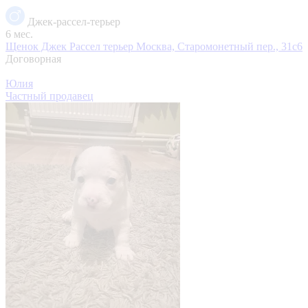
Джек-рассел-терьер
6 мес.
Щенок Джек Рассел терьер
Москва, Старомонетный пер., 31с6
Договорная
Юлия
Частный продавец