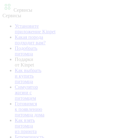
Сервисы
Сервисы
Установите
приложение Kinpet
Какая порода
подходит вам?
Подобрать
питомца
Подарки
от Kinpet
Как выбрать
и купить
питомца
Симулятор
жизни с
питомцем
Готовимся
к появлению
питомца дома
Как взять
питомца
из приюта
Беременность