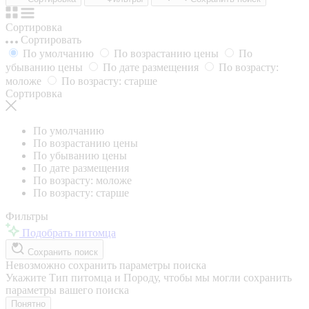
Сортировка
Сортировать
По умолчанию
По возрастанию цены
По
убыванию цены
По дате размещения
По возрасту:
моложе
По возрасту: старше
Сортировка
По умолчанию
По возрастанию цены
По убыванию цены
По дате размещения
По возрасту: моложе
По возрасту: старше
Фильтры
Подобрать питомца
Сохранить поиск
Невозможно сохранить параметры поиска
Укажите Тип питомца и Породу, чтобы мы могли сохранить
параметры вашего поиска
Понятно