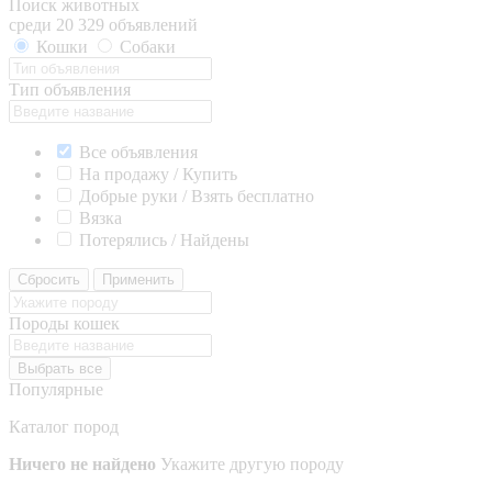
Поиск животных
среди 20 329 объявлений
Кошки
Собаки
Тип объявления
Все объявления
На продажу / Купить
Добрые руки / Взять бесплатно
Вязка
Потерялись / Найдены
Сбросить
Применить
Породы кошек
Выбрать все
Популярные
Каталог пород
Ничего не найдено
Укажите другую породу