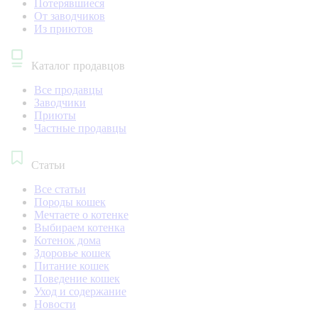
Потерявшиеся
От заводчиков
Из приютов
Каталог продавцов
Все продавцы
Заводчики
Приюты
Частные продавцы
Статьи
Все статьи
Породы кошек
Мечтаете о котенке
Выбираем котенка
Котенок дома
Здоровье кошек
Питание кошек
Поведение кошек
Уход и содержание
Новости