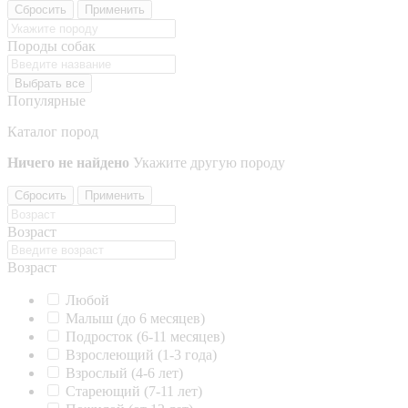
Сбросить
Применить
Породы собак
Выбрать все
Популярные
Каталог пород
Ничего не найдено
Укажите другую породу
Сбросить
Применить
Возраст
Возраст
Любой
Малыш (до 6 месяцев)
Подросток (6-11 месяцев)
Взрослеющий (1-3 года)
Взрослый (4-6 лет)
Стареющий (7-11 лет)