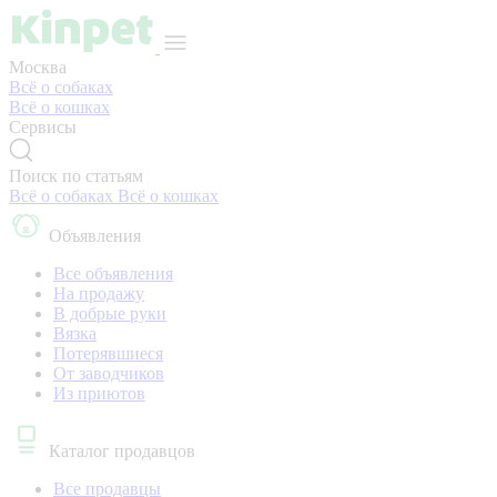
Москва
Всё о собаках
Всё о кошках
Сервисы
Поиск по статьям
Всё о собаках
Всё о кошках
Объявления
Все объявления
На продажу
В добрые руки
Вязка
Потерявшиеся
От заводчиков
Из приютов
Каталог продавцов
Все продавцы