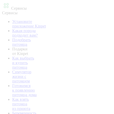
Сервисы
Сервисы
Установите
приложение Kinpet
Какая порода
подходит вам?
Подобрать
питомца
Подарки
от Kinpet
Как выбрать
и купить
питомца
Симулятор
жизни с
питомцем
Готовимся
к появлению
питомца дома
Как взять
питомца
из приюта
Беременность