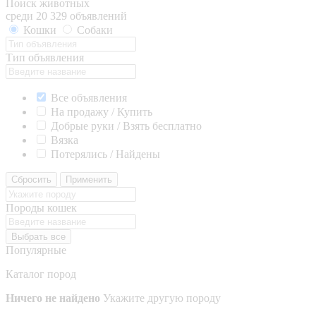
Поиск животных
среди 20 329 объявлений
Кошки
Собаки
Тип объявления
Все объявления
На продажу / Купить
Добрые руки / Взять бесплатно
Вязка
Потерялись / Найдены
Сбросить
Применить
Породы кошек
Выбрать все
Популярные
Каталог пород
Ничего не найдено
Укажите другую породу