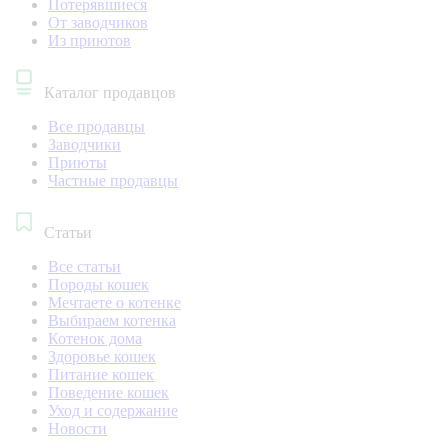
Потерявшиеся
От заводчиков
Из приютов
Каталог продавцов
Все продавцы
Заводчики
Приюты
Частные продавцы
Статьи
Все статьи
Породы кошек
Мечтаете о котенке
Выбираем котенка
Котенок дома
Здоровье кошек
Питание кошек
Поведение кошек
Уход и содержание
Новости