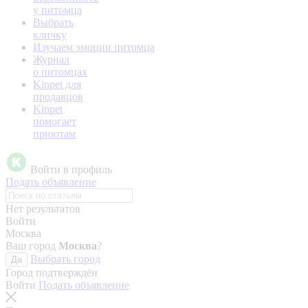
у питомца
Выбрать
кличку
Изучаем эмоции питомца
Журнал
о питомцах
Kinpet для
продавцов
Kinpet
помогает
приютам
Войти в профиль
Подать объявление
Нет результатов
Войти
Москва
Ваш город
Москва
?
Выбрать город
Да
Город подтверждён
Войти
Подать объявление