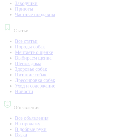
Заводчики
Приюты
Частные продавцы
Статьи
Все статьи
Породы собак
Мечтаете о щенке
Выбираем щенка
Щенок дома
Здоровье собак
Питание собак
Дрессировка собак
Уход и содержание
Новости
Объявления
Все объявления
На продажу
В добрые руки
Вязка