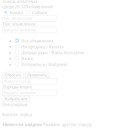
Поиск животных
среди 20 329 объявлений
Кошки
Собаки
Тип объявления
Все объявления
На продажу / Купить
Добрые руки / Взять бесплатно
Вязка
Потерялись / Найдены
Сбросить
Применить
Породы кошек
Выбрать все
Популярные
Каталог пород
Ничего не найдено
Укажите другую породу