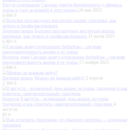
Уход и содержание
Сколько длится беременность у сфинкса,
этапы и уход за кошкой в этот период
26 мая 2025
4 866
0
Здоровье кошек
Болезни шотландских вислоухих кошек:
признаки, как лечить и профилактировать
31 июля 2025
6 881
0
Котенок дома
Сколько живут курильские бобтейлы – средняя
продолжительность жизни и ее этапы
17 ноября 2025
3 898
0
Питание кошек
Можно ли кошкам арбуз?
2 апреля
2 390
0
Новости
8 августа – всемирный день кошек: история,
традиции и как отметить «замуррчательный» праздник
4
августа
85
0