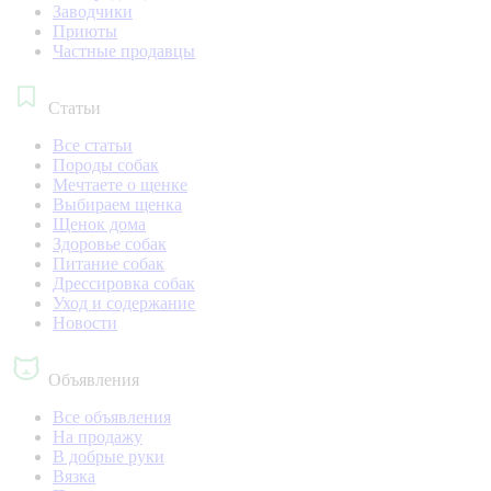
Заводчики
Приюты
Частные продавцы
Статьи
Все статьи
Породы собак
Мечтаете о щенке
Выбираем щенка
Щенок дома
Здоровье собак
Питание собак
Дрессировка собак
Уход и содержание
Новости
Объявления
Все объявления
На продажу
В добрые руки
Вязка