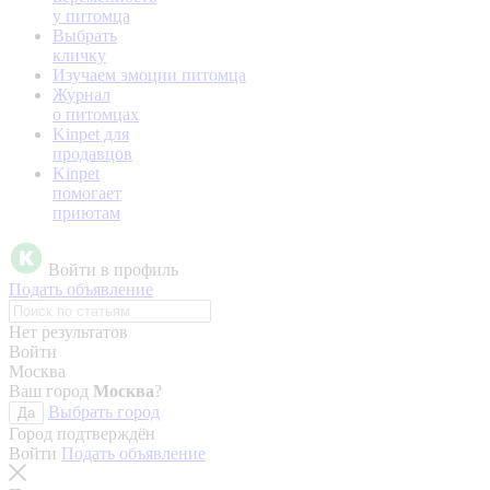
у питомца
Выбрать
кличку
Изучаем эмоции питомца
Журнал
о питомцах
Kinpet для
продавцов
Kinpet
помогает
приютам
Войти в профиль
Подать объявление
Нет результатов
Войти
Москва
Ваш город
Москва
?
Выбрать город
Да
Город подтверждён
Войти
Подать объявление