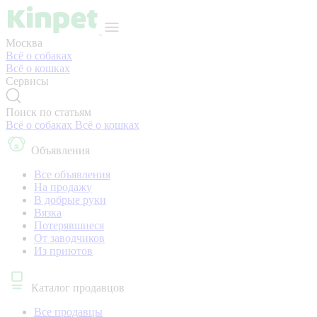
Москва
Всё о собаках
Всё о кошках
Сервисы
Поиск по статьям
Всё о собаках
Всё о кошках
Объявления
Все объявления
На продажу
В добрые руки
Вязка
Потерявшиеся
От заводчиков
Из приютов
Каталог продавцов
Все продавцы