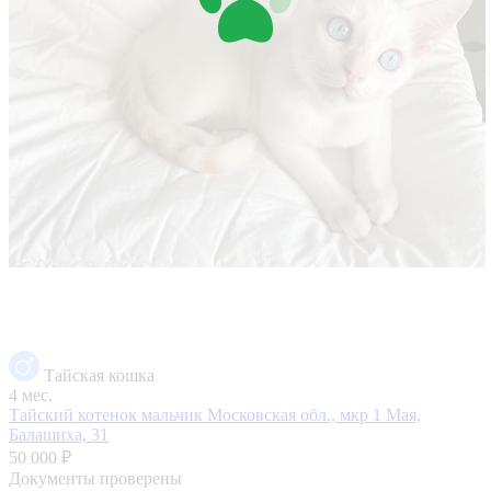
Тайская кошка
4 мес.
Тайский котенок мальчик
Московская обл., мкр 1 Мая,
Балашиха, 31
50 000 ₽
Документы проверены