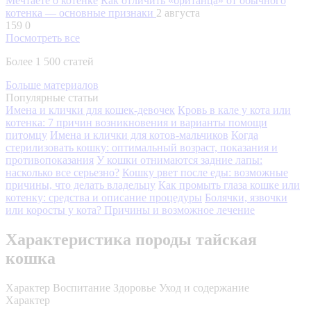
Мечтаете о котенке
Как отличить «британца» от обычного
котенка — основные признаки
2 августа
159
0
Посмотреть все
Более 1 500 статей
Больше материалов
Популярные статьи
Имена и клички для кошек-девочек
Кровь в кале у кота или
котенка: 7 причин возникновения и варианты помощи
питомцу
Имена и клички для котов-мальчиков
Когда
стерилизовать кошку: оптимальный возраст, показания и
противопоказания
У кошки отнимаются задние лапы:
насколько все серьезно?
Кошку рвет после еды: возможные
причины, что делать владельцу
Как промыть глаза кошке или
котенку: средства и описание процедуры
Болячки, язвочки
или коросты у кота? Причины и возможное лечение
Характеристика породы тайская
кошка
Характер
Воспитание
Здоровье
Уход и содержание
Характер