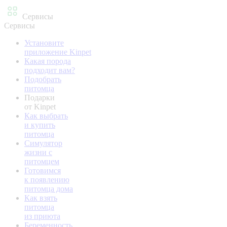
Сервисы
Сервисы
Установите
приложение Kinpet
Какая порода
подходит вам?
Подобрать
питомца
Подарки
от Kinpet
Как выбрать
и купить
питомца
Симулятор
жизни с
питомцем
Готовимся
к появлению
питомца дома
Как взять
питомца
из приюта
Беременность