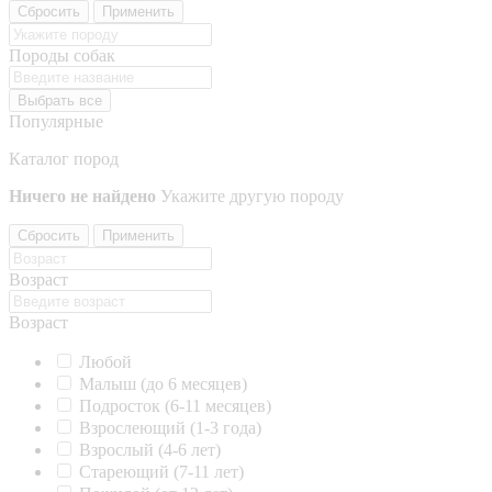
Сбросить
Применить
Породы собак
Выбрать все
Популярные
Каталог пород
Ничего не найдено
Укажите другую породу
Сбросить
Применить
Возраст
Возраст
Любой
Малыш (до 6 месяцев)
Подросток (6-11 месяцев)
Взрослеющий (1-3 года)
Взрослый (4-6 лет)
Стареющий (7-11 лет)