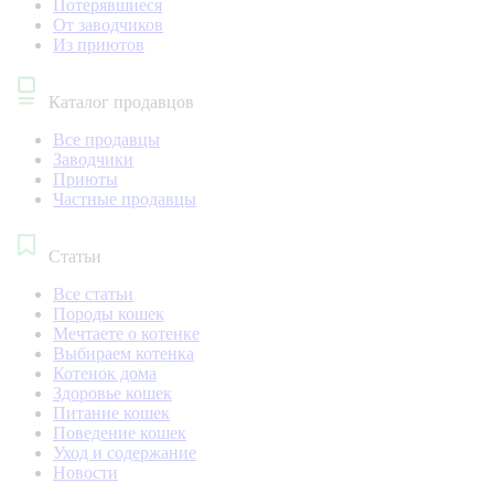
Потерявшиеся
От заводчиков
Из приютов
Каталог продавцов
Все продавцы
Заводчики
Приюты
Частные продавцы
Статьи
Все статьи
Породы кошек
Мечтаете о котенке
Выбираем котенка
Котенок дома
Здоровье кошек
Питание кошек
Поведение кошек
Уход и содержание
Новости