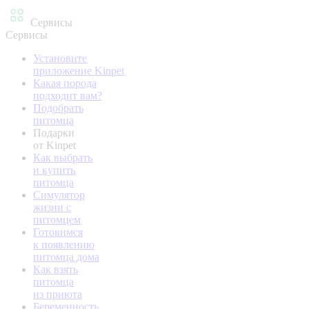
Сервисы
Сервисы
Установите
приложение Kinpet
Какая порода
подходит вам?
Подобрать
питомца
Подарки
от Kinpet
Как выбрать
и купить
питомца
Симулятор
жизни с
питомцем
Готовимся
к появлению
питомца дома
Как взять
питомца
из приюта
Беременность