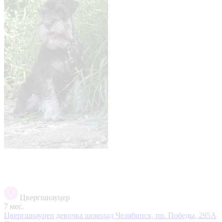
Цвергшнауцер
7 мес.
Цвергшнауцер девочка шоколад
Челябинск, пр. Победы, 295А