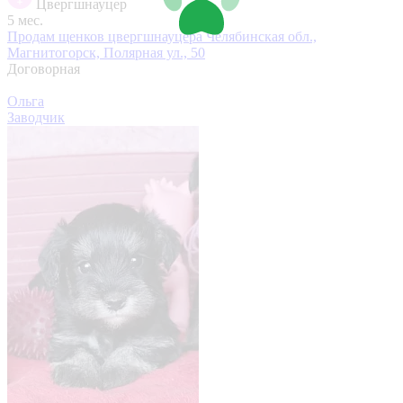
Цвергшнауцер
5 мес.
Продам щенков цвергшнауцера
Челябинская обл.,
Магнитогорск, Полярная ул., 50
Договорная
Ольга
Заводчик