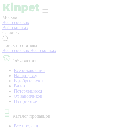
Москва
Всё о собаках
Всё о кошках
Сервисы
Поиск по статьям
Всё о собаках
Всё о кошках
Объявления
Все объявления
На продажу
В добрые руки
Вязка
Потерявшиеся
От заводчиков
Из приютов
Каталог продавцов
Все продавцы