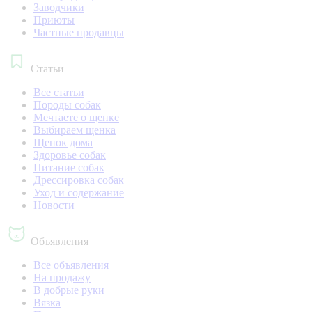
Заводчики
Приюты
Частные продавцы
Статьи
Все статьи
Породы собак
Мечтаете о щенке
Выбираем щенка
Щенок дома
Здоровье собак
Питание собак
Дрессировка собак
Уход и содержание
Новости
Объявления
Все объявления
На продажу
В добрые руки
Вязка