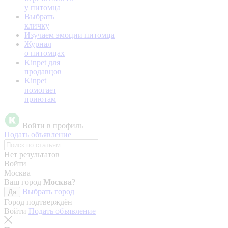
у питомца
Выбрать
кличку
Изучаем эмоции питомца
Журнал
о питомцах
Kinpet для
продавцов
Kinpet
помогает
приютам
Войти в профиль
Подать объявление
Нет результатов
Войти
Москва
Ваш город
Москва
?
Выбрать город
Да
Город подтверждён
Войти
Подать объявление