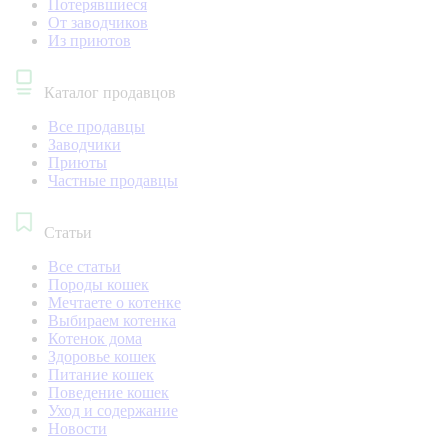
Потерявшиеся
От заводчиков
Из приютов
Каталог продавцов
Все продавцы
Заводчики
Приюты
Частные продавцы
Статьи
Все статьи
Породы кошек
Мечтаете о котенке
Выбираем котенка
Котенок дома
Здоровье кошек
Питание кошек
Поведение кошек
Уход и содержание
Новости