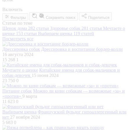
Включить
Фильтры
Сохранить поиск
Поделиться
Статьи по теме
Щенок дома
282 статьи
Здоровье собак
281 статья
Мечтаете о
щенке
153 статьи
Выбираем щенка
119 статей
Посмотреть все
Дрессировка собак
Дрессировка и воспитание бордер-колли
16 августа 2024
15 268
1
Мечтаете о щенке
Китайские имена для собак-мальчиков и
собак-девочек
15 июня 2024
23 750
0
Питание собак
Можно ли киви собакам — возможные «за» и
«против»
9 марта
11 623
0
Выбираем щенка
Французский бульдог гипоаллергенный или
нет
27 ноября 2024
5 683
0