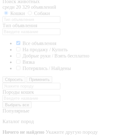
Поиск животных
среди 20 329 объявлений
Кошки
Собаки
Тип объявления
Все объявления
На продажу / Купить
Добрые руки / Взять бесплатно
Вязка
Потерялись / Найдены
Сбросить
Применить
Породы кошек
Выбрать все
Популярные
Каталог пород
Ничего не найдено
Укажите другую породу