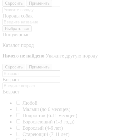
Сбросить
Применить
Породы собак
Выбрать все
Популярные
Каталог пород
Ничего не найдено
Укажите другую породу
Сбросить
Применить
Возраст
Возраст
Любой
Малыш (до 6 месяцев)
Подросток (6-11 месяцев)
Взрослеющий (1-3 года)
Взрослый (4-6 лет)
Стареющий (7-11 лет)