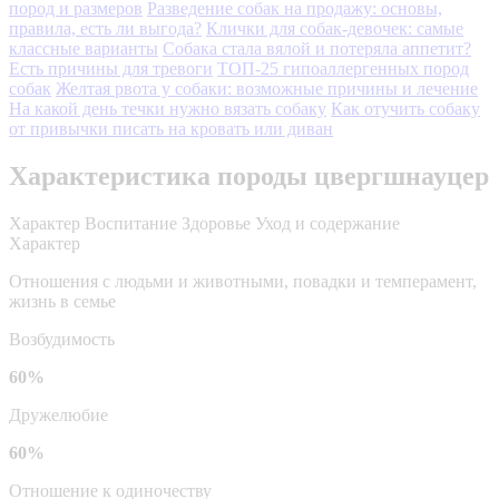
пород и размеров
Разведение собак на продажу: основы,
правила, есть ли выгода?
Клички для собак-девочек: самые
классные варианты
Собака стала вялой и потеряла аппетит?
Есть причины для тревоги
ТОП-25 гипоаллергенных пород
собак
Желтая рвота у собаки: возможные причины и лечение
На какой день течки нужно вязать собаку
Как отучить собаку
от привычки писать на кровать или диван
Характеристика породы цвергшнауцер
Характер
Воспитание
Здоровье
Уход и содержание
Характер
Отношения с людьми и животными, повадки и темперамент,
жизнь в семье
Возбудимость
60%
Дружелюбие
60%
Отношение к одиночеству