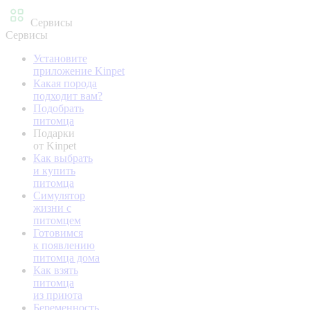
Сервисы
Сервисы
Установите
приложение Kinpet
Какая порода
подходит вам?
Подобрать
питомца
Подарки
от Kinpet
Как выбрать
и купить
питомца
Симулятор
жизни с
питомцем
Готовимся
к появлению
питомца дома
Как взять
питомца
из приюта
Беременность