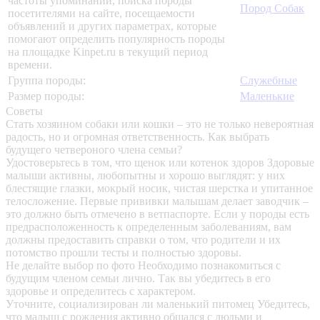
частоты упоминаний, поиска породы
Пород Собак
посетителями на сайте, посещаемости
объявлений и других параметрах, которые
помогают определить популярность породы
на площадке Kinpet.ru в текущий период
времени.
Группа породы:
Служебные
Размер породы:
Маленькие
Советы
Стать хозяином собаки или кошки – это не только невероятная
радость, но и огромная ответственность. Как выбрать
будущего четвероного члена семьи?
Удостоверьтесь в том, что щенок или котенок здоров
Здоровые
малыши активны, любопытны и хорошо выглядят: у них
блестящие глазки, мокрый носик, чистая шерстка и упитанное
телосложение. Первые прививки малышам делает заводчик –
это должно быть отмечено в ветпаспорте. Если у породы есть
предрасположенность к определенным заболеваниям, вам
должны предоставить справки о том, что родители и их
потомство прошли тесты и полностью здоровы.
Не делайте выбор по фото
Необходимо познакомиться с
будущим членом семьи лично. Так вы убедитесь в его
здоровье и определитесь с характером.
Уточните, социализирован ли маленький питомец
Убедитесь,
что малыш с рождения активно общался с людьми и