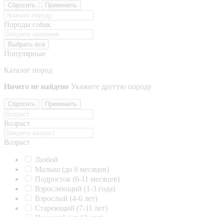
Сбросить
Применить
Породы собак
Выбрать все
Популярные
Каталог пород
Ничего не найдено
Укажите другую породу
Сбросить
Применить
Возраст
Возраст
Любой
Малыш (до 6 месяцев)
Подросток (6-11 месяцев)
Взрослеющий (1-3 года)
Взрослый (4-6 лет)
Стареющий (7-11 лет)