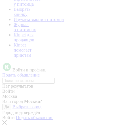
у питомца
Выбрать
кличку
Изучаем эмоции питомца
Журнал
о питомцах
Kinpet для
продавцов
Kinpet
помогает
приютам
Войти в профиль
Подать объявление
Нет результатов
Войти
Москва
Ваш город
Москва
?
Выбрать город
Да
Город подтверждён
Войти
Подать объявление