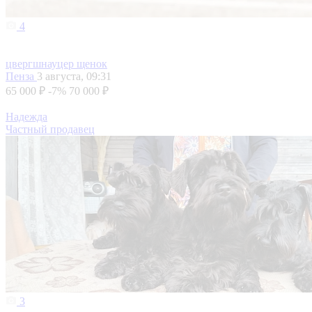
4
цвергшнауцер щенок
Пенза
3 августа, 09:31
65 000 ₽
-7%
70 000 ₽
Надежда
Частный продавец
3