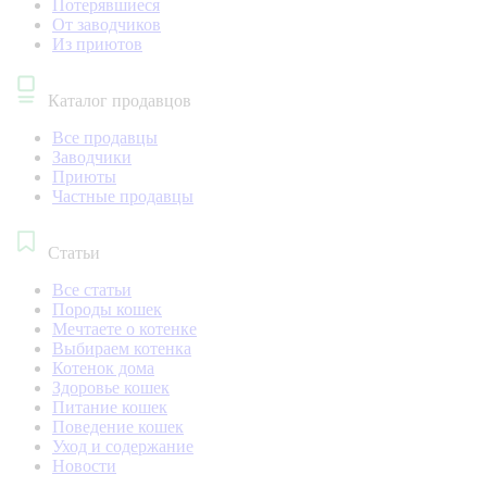
Потерявшиеся
От заводчиков
Из приютов
Каталог продавцов
Все продавцы
Заводчики
Приюты
Частные продавцы
Статьи
Все статьи
Породы кошек
Мечтаете о котенке
Выбираем котенка
Котенок дома
Здоровье кошек
Питание кошек
Поведение кошек
Уход и содержание
Новости