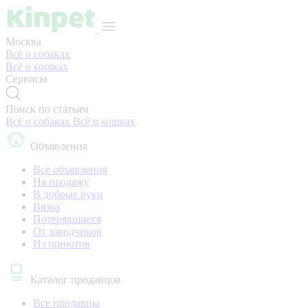
Москва
Всё о собаках
Всё о кошках
Сервисы
Поиск по статьям
Всё о собаках
Всё о кошках
Объявления
Все объявления
На продажу
В добрые руки
Вязка
Потерявшиеся
От заводчиков
Из приютов
Каталог продавцов
Все продавцы