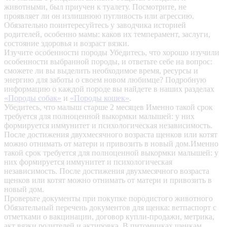
животными, был приучен к туалету. Посмотрите, не
проявляет ли он излишнюю пугливость или агрессию.
Обязательно поинтересуйтесь у заводчика историей
родителей, особенно мамы: каков их темперамент, заслуги,
состояние здоровья и возраст вязки.
Изучите особенности породы
Убедитесь, что хорошо изучили
особенности выбранной породы, и ответьте себе на вопрос:
сможете ли вы выделить необходимое время, ресурсы и
энергию для заботы о своем новом любимце? Подробную
информацию о каждой породе вы найдете в наших разделах
«Породы собак»
и
«Породы кошек»
.
Убедитесь, что малыш старше 2 месяцев
Именно такой срок
требуется для полноценной выкормки малышей: у них
формируется иммунитет и психологическая независимость.
После достижения двухмесячного возраста щенков или котят
можно отнимать от матери и привозить в новый дом.Именно
такой срок требуется для полноценной выкормки малышей: у
них формируется иммунитет и психологическая
независимость. После достижения двухмесячного возраста
щенков или котят можно отнимать от матери и привозить в
новый дом.
Проверьте документы при покупке породистого животного
Обязательный перечень документов для щенка: ветпаспорт с
отметками о вакцинации, договор купли-продажи, метрика,
акт вязки родителей и актировка. В питомниках щенкам