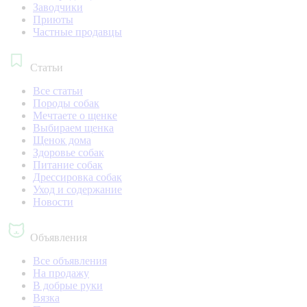
Заводчики
Приюты
Частные продавцы
Статьи
Все статьи
Породы собак
Мечтаете о щенке
Выбираем щенка
Щенок дома
Здоровье собак
Питание собак
Дрессировка собак
Уход и содержание
Новости
Объявления
Все объявления
На продажу
В добрые руки
Вязка