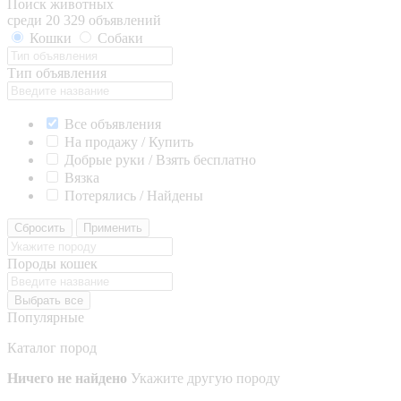
Поиск животных
среди 20 329 объявлений
Кошки
Собаки
Тип объявления
Все объявления
На продажу / Купить
Добрые руки / Взять бесплатно
Вязка
Потерялись / Найдены
Сбросить
Применить
Породы кошек
Выбрать все
Популярные
Каталог пород
Ничего не найдено
Укажите другую породу