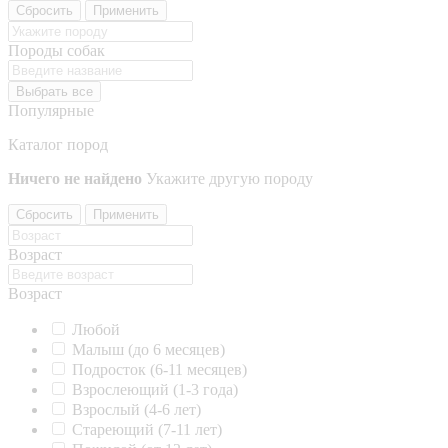
Сбросить
Применить
Породы собак
Выбрать все
Популярные
Каталог пород
Ничего не найдено
Укажите другую породу
Сбросить
Применить
Возраст
Возраст
Любой
Малыш (до 6 месяцев)
Подросток (6-11 месяцев)
Взрослеющий (1-3 года)
Взрослый (4-6 лет)
Стареющий (7-11 лет)