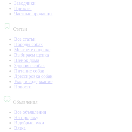
Заводчики
Приюты
Частные продавцы
Статьи
Все статьи
Породы собак
Мечтаете о щенке
Выбираем щенка
Щенок дома
Здоровье собак
Питание собак
Дрессировка собак
Уход и содержание
Новости
Объявления
Все объявления
На продажу
В добрые руки
Вязка