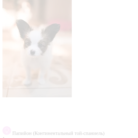
Папийон (Континентальный той-спаниель)