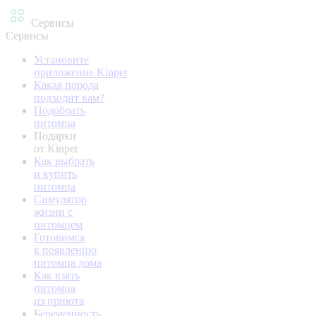
Сервисы
Сервисы
Установите
приложение Kinpet
Какая порода
подходит вам?
Подобрать
питомца
Подарки
от Kinpet
Как выбрать
и купить
питомца
Симулятор
жизни с
питомцем
Готовимся
к появлению
питомца дома
Как взять
питомца
из приюта
Беременность