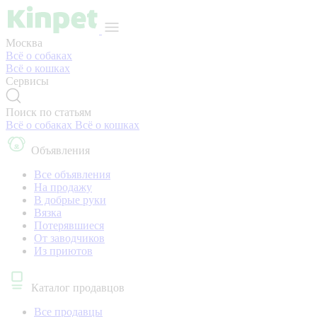
Москва
Всё о собаках
Всё о кошках
Сервисы
Поиск по статьям
Всё о собаках
Всё о кошках
Объявления
Все объявления
На продажу
В добрые руки
Вязка
Потерявшиеся
От заводчиков
Из приютов
Каталог продавцов
Все продавцы