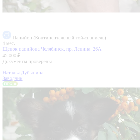
Папийон (Континентальный той-спаниель)
4 мес.
Щенок папийона
Челябинск, пр. Ленина, 26А
45 000 ₽
Документы проверены
Наталья Дубынина
Заводчик