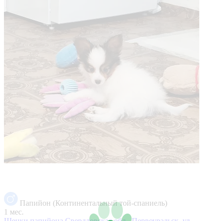
Папийон (Континентальный той-спаниель)
1 мес.
Щенки папийона
Свердловская обл., Первоуральск, ул.