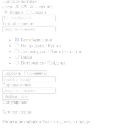
Поиск животных
среди 20 329 объявлений
Кошки
Собаки
Тип объявления
Все объявления
На продажу / Купить
Добрые руки / Взять бесплатно
Вязка
Потерялись / Найдены
Сбросить
Применить
Породы кошек
Выбрать все
Популярные
Каталог пород
Ничего не найдено
Укажите другую породу