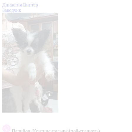
Династия Винтер
Заводчик
Папийон (Континентальный той-спаниель)