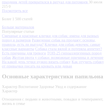
праздник детей превратился в ритуал для питомцев
30 июля
215
0
Посмотреть все
Более 1 500 статей
Больше материалов
Популярные статьи
Смешные и красивые клички для собак: имена для разных
пород и размеров
Разведение собак на продажу: основы,
правила, есть ли выгода?
Клички для собак-девочек: самые
классные варианты
Собака стала вялой и потеряла аппетит?
Есть причины для тревоги
ТОП-25 гипоаллергенных пород
собак
Желтая рвота у собаки: возможные причины и лечение
На какой день течки нужно вязать собаку
Как отучить собаку
от привычки писать на кровать или диван
Основные характеристики папильона
Характер
Воспитание
Здоровье
Уход и содержание
Характер
Отношения с людьми и животными, повадки и темперамент,
жизнь в семье