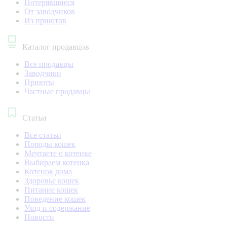
Потерявшиеся
От заводчиков
Из приютов
Каталог продавцов
Все продавцы
Заводчики
Приюты
Частные продавцы
Статьи
Все статьи
Породы кошек
Мечтаете о котенке
Выбираем котенка
Котенок дома
Здоровье кошек
Питание кошек
Поведение кошек
Уход и содержание
Новости