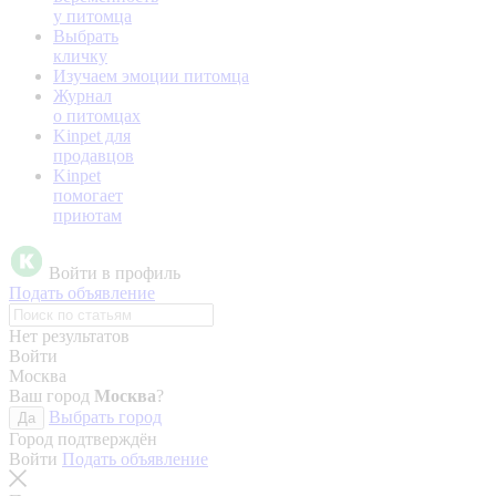
у питомца
Выбрать
кличку
Изучаем эмоции питомца
Журнал
о питомцах
Kinpet для
продавцов
Kinpet
помогает
приютам
Войти в профиль
Подать объявление
Нет результатов
Войти
Москва
Ваш город
Москва
?
Выбрать город
Да
Город подтверждён
Войти
Подать объявление