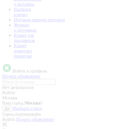
у питомца
Выбрать
кличку
Изучаем эмоции питомца
Журнал
о питомцах
Kinpet для
продавцов
Kinpet
помогает
приютам
Войти в профиль
Подать объявление
Нет результатов
Войти
Москва
Ваш город
Москва
?
Выбрать город
Да
Город подтверждён
Войти
Подать объявление