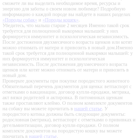
сможете ли вы выделить необходимое время, ресурсы и
энергию для заботы о своем новом любимце? Подробную
информацию о каждой породе вы найдете в наших разделах
«Породы собак»
и
«Породы кошек»
.
Убедитесь, что малыш старше 2 месяцев
Именно такой срок
требуется для полноценной выкормки малышей: у них
формируется иммунитет и психологическая независимость.
После достижения двухмесячного возраста щенков или котят
можно отнимать от матери и привозить в новый дом.Именно
такой срок требуется для полноценной выкормки малышей: у
них формируется иммунитет и психологическая
независимость. После достижения двухмесячного возраста
щенков или котят можно отнимать от матери и привозить в
новый дом.
Проверьте документы при покупке породистого животного
Обязательный перечень документов для щенка: ветпаспорт с
отметками о вакцинации, договор купли-продажи, метрика,
акт вязки родителей и актировка. В питомниках щенкам
также проставляют клеймо. О полном комплекте документов
на собаку вы можете прочитать в
нашей статье
.
У
породистого котика должны быть следующие документы:
родословная (метрика), ветпаспорт с отметками о прививках и
дегельминтизации, договор купли-продажи. О полном
комплекте документов на породистую кошку вы можете
прочитать в
нашей статье
.