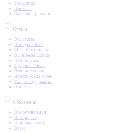
Заводчики
Приюты
Частные продавцы
Статьи
Все статьи
Породы собак
Мечтаете о щенке
Выбираем щенка
Щенок дома
Здоровье собак
Питание собак
Дрессировка собак
Уход и содержание
Новости
Объявления
Все объявления
На продажу
В добрые руки
Вязка