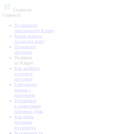
Сервисы
Сервисы
Установите
приложение Kinpet
Какая порода
подходит вам?
Подобрать
питомца
Подарки
от Kinpet
Как выбрать
и купить
питомца
Симулятор
жизни с
питомцем
Готовимся
к появлению
питомца дома
Как взять
питомца
из приюта
Беременность