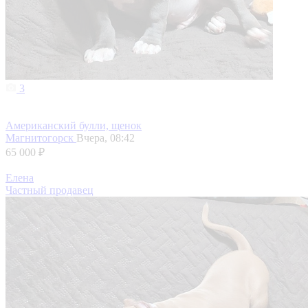
3
Американский булли, щенок
Магнитогорск
Вчера, 08:42
65 000 ₽
Елена
Частный продавец