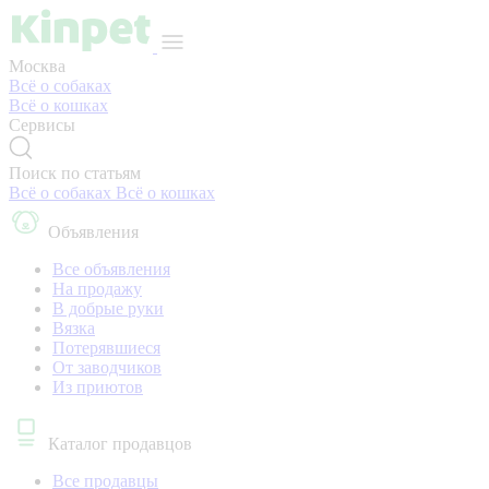
Москва
Всё о собаках
Всё о кошках
Сервисы
Поиск по статьям
Всё о собаках
Всё о кошках
Объявления
Все объявления
На продажу
В добрые руки
Вязка
Потерявшиеся
От заводчиков
Из приютов
Каталог продавцов
Все продавцы