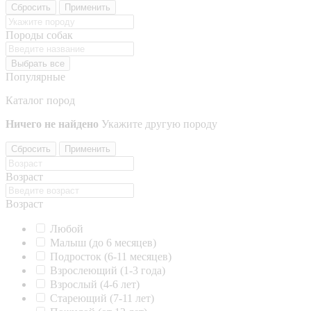
Сбросить
Применить
Породы собак
Выбрать все
Популярные
Каталог пород
Ничего не найдено
Укажите другую породу
Сбросить
Применить
Возраст
Возраст
Любой
Малыш (до 6 месяцев)
Подросток (6-11 месяцев)
Взрослеющий (1-3 года)
Взрослый (4-6 лет)
Стареющий (7-11 лет)