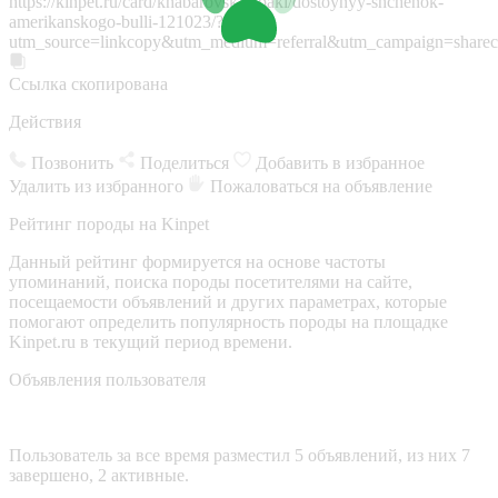
https://kinpet.ru/card/khabarovsk/sobaki/dostoynyy-shchenok-
amerikanskogo-bulli-121023/?
utm_source=linkcopy&utm_medium=referral&utm_campaign=sharec
Ссылка скопирована
Действия
Позвонить
Поделиться
Добавить в избранное
Удалить из избранного
Пожаловаться на объявление
Рейтинг породы на Kinpet
Данный рейтинг формируется на основе частоты
упоминаний, поиска породы посетителями на сайте,
посещаемости объявлений и других параметрах, которые
помогают определить популярность породы на площадке
Kinpet.ru в текущий период времени.
Объявления пользователя
Пользователь за все время разместил 5 объявлений, из них 7
завершено, 2 активные.