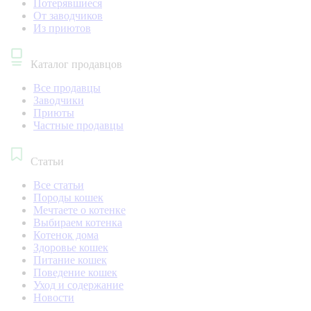
Потерявшиеся
От заводчиков
Из приютов
Каталог продавцов
Все продавцы
Заводчики
Приюты
Частные продавцы
Статьи
Все статьи
Породы кошек
Мечтаете о котенке
Выбираем котенка
Котенок дома
Здоровье кошек
Питание кошек
Поведение кошек
Уход и содержание
Новости