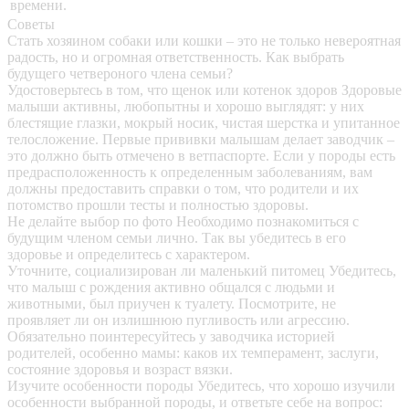
времени.
Советы
Стать хозяином собаки или кошки – это не только невероятная
радость, но и огромная ответственность. Как выбрать
будущего четвероного члена семьи?
Удостоверьтесь в том, что щенок или котенок здоров
Здоровые
малыши активны, любопытны и хорошо выглядят: у них
блестящие глазки, мокрый носик, чистая шерстка и упитанное
телосложение. Первые прививки малышам делает заводчик –
это должно быть отмечено в ветпаспорте. Если у породы есть
предрасположенность к определенным заболеваниям, вам
должны предоставить справки о том, что родители и их
потомство прошли тесты и полностью здоровы.
Не делайте выбор по фото
Необходимо познакомиться с
будущим членом семьи лично. Так вы убедитесь в его
здоровье и определитесь с характером.
Уточните, социализирован ли маленький питомец
Убедитесь,
что малыш с рождения активно общался с людьми и
животными, был приучен к туалету. Посмотрите, не
проявляет ли он излишнюю пугливость или агрессию.
Обязательно поинтересуйтесь у заводчика историей
родителей, особенно мамы: каков их темперамент, заслуги,
состояние здоровья и возраст вязки.
Изучите особенности породы
Убедитесь, что хорошо изучили
особенности выбранной породы, и ответьте себе на вопрос: