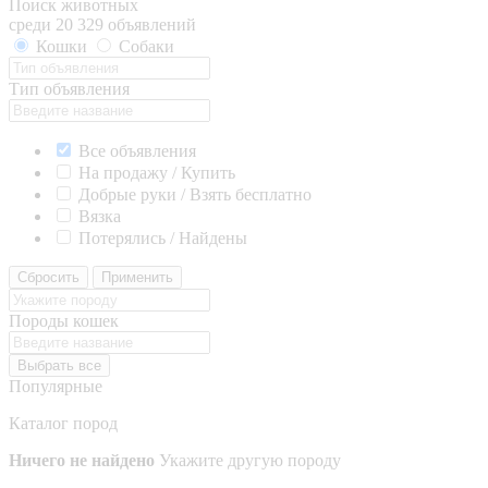
Поиск животных
среди 20 329 объявлений
Кошки
Собаки
Тип объявления
Все объявления
На продажу / Купить
Добрые руки / Взять бесплатно
Вязка
Потерялись / Найдены
Сбросить
Применить
Породы кошек
Выбрать все
Популярные
Каталог пород
Ничего не найдено
Укажите другую породу