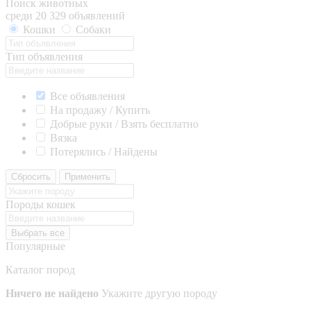
Поиск животных
среди 20 329 объявлений
Кошки
Собаки
Тип объявления
Все объявления
На продажу / Купить
Добрые руки / Взять бесплатно
Вязка
Потерялись / Найдены
Сбросить
Применить
Породы кошек
Выбрать все
Популярные
Каталог пород
Ничего не найдено
Укажите другую породу