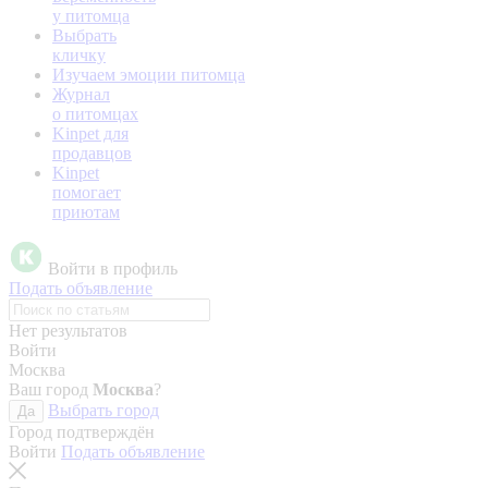
у питомца
Выбрать
кличку
Изучаем эмоции питомца
Журнал
о питомцах
Kinpet для
продавцов
Kinpet
помогает
приютам
Войти в профиль
Подать объявление
Нет результатов
Войти
Москва
Ваш город
Москва
?
Выбрать город
Да
Город подтверждён
Войти
Подать объявление