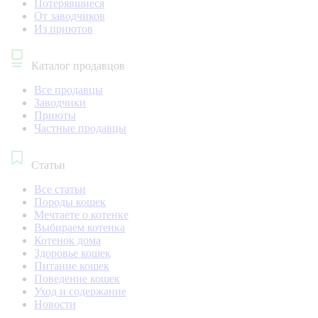
Потерявшиеся
От заводчиков
Из приютов
Каталог продавцов
Все продавцы
Заводчики
Приюты
Частные продавцы
Статьи
Все статьи
Породы кошек
Мечтаете о котенке
Выбираем котенка
Котенок дома
Здоровье кошек
Питание кошек
Поведение кошек
Уход и содержание
Новости