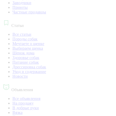
Заводчики
Приюты
Частные продавцы
Статьи
Все статьи
Породы собак
Мечтаете о щенке
Выбираем щенка
Щенок дома
Здоровье собак
Питание собак
Дрессировка собак
Уход и содержание
Новости
Объявления
Все объявления
На продажу
В добрые руки
Вязка