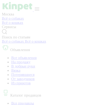
Москва
Всё о собаках
Всё о кошках
Сервисы
Поиск по статьям
Всё о собаках
Всё о кошках
Объявления
Все объявления
На продажу
В добрые руки
Вязка
Потерявшиеся
От заводчиков
Из приютов
Каталог продавцов
Все продавцы