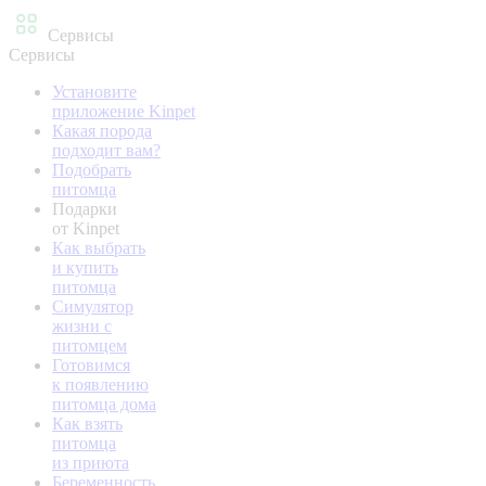
Сервисы
Сервисы
Установите
приложение Kinpet
Какая порода
подходит вам?
Подобрать
питомца
Подарки
от Kinpet
Как выбрать
и купить
питомца
Симулятор
жизни с
питомцем
Готовимся
к появлению
питомца дома
Как взять
питомца
из приюта
Беременность