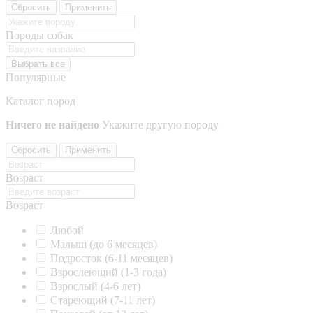
Сбросить
Применить
Породы собак
Выбрать все
Популярные
Каталог пород
Ничего не найдено
Укажите другую породу
Сбросить
Применить
Возраст
Возраст
Любой
Малыш (до 6 месяцев)
Подросток (6-11 месяцев)
Взрослеющий (1-3 года)
Взрослый (4-6 лет)
Стареющий (7-11 лет)