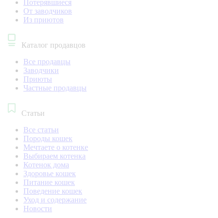
Потерявшиеся
От заводчиков
Из приютов
Каталог продавцов
Все продавцы
Заводчики
Приюты
Частные продавцы
Статьи
Все статьи
Породы кошек
Мечтаете о котенке
Выбираем котенка
Котенок дома
Здоровье кошек
Питание кошек
Поведение кошек
Уход и содержание
Новости