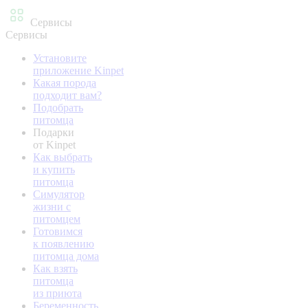
Сервисы
Сервисы
Установите
приложение Kinpet
Какая порода
подходит вам?
Подобрать
питомца
Подарки
от Kinpet
Как выбрать
и купить
питомца
Симулятор
жизни с
питомцем
Готовимся
к появлению
питомца дома
Как взять
питомца
из приюта
Беременность