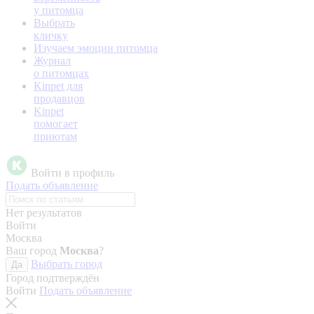
у питомца
Выбрать
кличку
Изучаем эмоции питомца
Журнал
о питомцах
Kinpet для
продавцов
Kinpet
помогает
приютам
Войти в профиль
Подать объявление
Нет результатов
Войти
Москва
Ваш город
Москва
?
Выбрать город
Да
Город подтверждён
Войти
Подать объявление