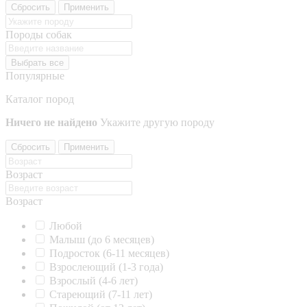
Сбросить
Применить
Породы собак
Выбрать все
Популярные
Каталог пород
Ничего не найдено
Укажите другую породу
Сбросить
Применить
Возраст
Возраст
Любой
Малыш (до 6 месяцев)
Подросток (6-11 месяцев)
Взрослеющий (1-3 года)
Взрослый (4-6 лет)
Стареющий (7-11 лет)