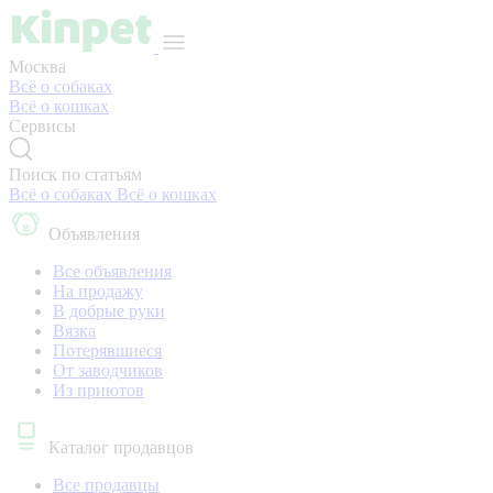
Москва
Всё о собаках
Всё о кошках
Сервисы
Поиск по статьям
Всё о собаках
Всё о кошках
Объявления
Все объявления
На продажу
В добрые руки
Вязка
Потерявшиеся
От заводчиков
Из приютов
Каталог продавцов
Все продавцы