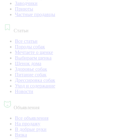
Заводчики
Приюты
Частные продавцы
Статьи
Все статьи
Породы собак
Мечтаете о щенке
Выбираем щенка
Щенок дома
Здоровье собак
Питание собак
Дрессировка собак
Уход и содержание
Новости
Объявления
Все объявления
На продажу
В добрые руки
Вязка