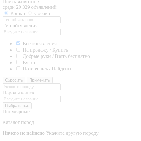
Поиск животных
среди 20 329 объявлений
Кошки
Собаки
Тип объявления
Все объявления
На продажу / Купить
Добрые руки / Взять бесплатно
Вязка
Потерялись / Найдены
Сбросить
Применить
Породы кошек
Выбрать все
Популярные
Каталог пород
Ничего не найдено
Укажите другую породу