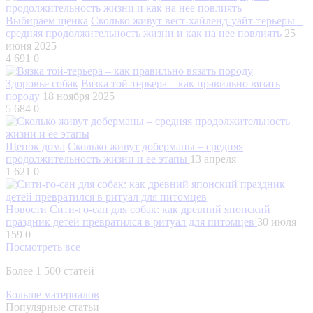
Выбираем щенка
Сколько живут вест-хайленд-уайт-терьеры –
средняя продолжительность жизни и как на нее повлиять
25
июня 2025
4 691
0
Здоровье собак
Вязка той-терьера – как правильно вязать
породу
18 ноября 2025
5 684
0
Щенок дома
Сколько живут доберманы – средняя
продолжительность жизни и ее этапы
13 апреля
1 621
0
Новости
Сити-го-сан для собак: как древний японский
праздник детей превратился в ритуал для питомцев
30 июля
159
0
Посмотреть все
Более 1 500 статей
Больше материалов
Популярные статьи