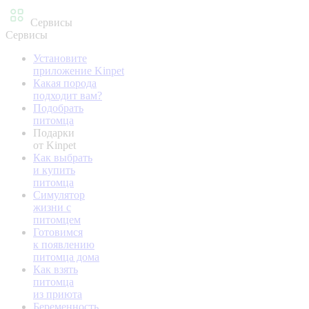
Сервисы
Сервисы
Установите
приложение Kinpet
Какая порода
подходит вам?
Подобрать
питомца
Подарки
от Kinpet
Как выбрать
и купить
питомца
Симулятор
жизни с
питомцем
Готовимся
к появлению
питомца дома
Как взять
питомца
из приюта
Беременность