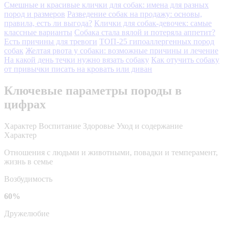
Смешные и красивые клички для собак: имена для разных
пород и размеров
Разведение собак на продажу: основы,
правила, есть ли выгода?
Клички для собак-девочек: самые
классные варианты
Собака стала вялой и потеряла аппетит?
Есть причины для тревоги
ТОП-25 гипоаллергенных пород
собак
Желтая рвота у собаки: возможные причины и лечение
На какой день течки нужно вязать собаку
Как отучить собаку
от привычки писать на кровать или диван
Ключевые параметры породы в
цифрах
Характер
Воспитание
Здоровье
Уход и содержание
Характер
Отношения с людьми и животными, повадки и темперамент,
жизнь в семье
Возбудимость
60%
Дружелюбие