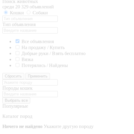
Поиск животных
среди 20 329 объявлений
Кошки
Собаки
Тип объявления
Все объявления
На продажу / Купить
Добрые руки / Взять бесплатно
Вязка
Потерялись / Найдены
Сбросить
Применить
Породы кошек
Выбрать все
Популярные
Каталог пород
Ничего не найдено
Укажите другую породу