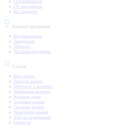
Потерявшиеся
От заводчиков
Из приютов
Каталог продавцов
Все продавцы
Заводчики
Приюты
Частные продавцы
Статьи
Все статьи
Породы кошек
Мечтаете о котенке
Выбираем котенка
Котенок дома
Здоровье кошек
Питание кошек
Поведение кошек
Уход и содержание
Новости