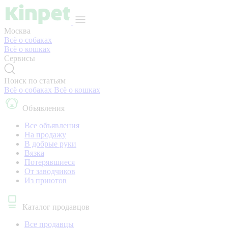
Москва
Всё о собаках
Всё о кошках
Сервисы
Поиск по статьям
Всё о собаках
Всё о кошках
Объявления
Все объявления
На продажу
В добрые руки
Вязка
Потерявшиеся
От заводчиков
Из приютов
Каталог продавцов
Все продавцы