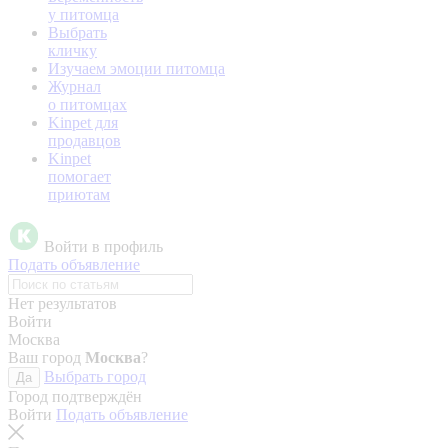
у питомца
Выбрать
кличку
Изучаем эмоции питомца
Журнал
о питомцах
Kinpet для
продавцов
Kinpet
помогает
приютам
Войти в профиль
Подать объявление
Нет результатов
Войти
Москва
Ваш город
Москва
?
Выбрать город
Да
Город подтверждён
Войти
Подать объявление