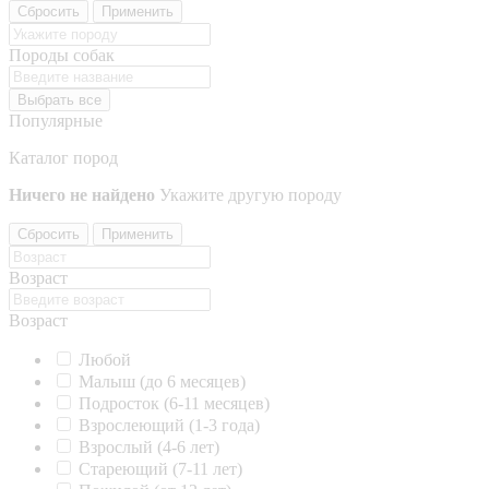
Сбросить
Применить
Породы собак
Выбрать все
Популярные
Каталог пород
Ничего не найдено
Укажите другую породу
Сбросить
Применить
Возраст
Возраст
Любой
Малыш (до 6 месяцев)
Подросток (6-11 месяцев)
Взрослеющий (1-3 года)
Взрослый (4-6 лет)
Стареющий (7-11 лет)