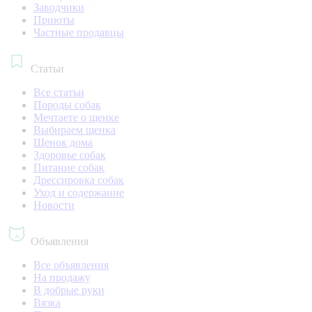
Заводчики
Приюты
Частные продавцы
Статьи
Все статьи
Породы собак
Мечтаете о щенке
Выбираем щенка
Щенок дома
Здоровье собак
Питание собак
Дрессировка собак
Уход и содержание
Новости
Объявления
Все объявления
На продажу
В добрые руки
Вязка