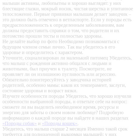
малыши активны, любопытны и хорошо выглядят: у них
блестящие глазки, мокрый носик, чистая шерстка и упитанное
телосложение. Первые прививки малышам делает заводчик –
это должно быть отмечено в ветпаспорте. Если у породы есть
предрасположенность к определенным заболеваниям, вам
должны предоставить справки о том, что родители и их
потомство прошли тесты и полностью здоровы.
Не делайте выбор по фото
Необходимо познакомиться с
будущим членом семьи лично. Так вы убедитесь в его
здоровье и определитесь с характером.
Уточните, социализирован ли маленький питомец
Убедитесь,
что малыш с рождения активно общался с людьми и
животными, был приучен к туалету. Посмотрите, не
проявляет ли он излишнюю пугливость или агрессию.
Обязательно поинтересуйтесь у заводчика историей
родителей, особенно мамы: каков их темперамент, заслуги,
состояние здоровья и возраст вязки.
Изучите особенности породы
Убедитесь, что хорошо изучили
особенности выбранной породы, и ответьте себе на вопрос:
сможете ли вы выделить необходимое время, ресурсы и
энергию для заботы о своем новом любимце? Подробную
информацию о каждой породе вы найдете в наших разделах
«Породы собак»
и
«Породы кошек»
.
Убедитесь, что малыш старше 2 месяцев
Именно такой срок
требуется для полноценной выкормки малышей: у них