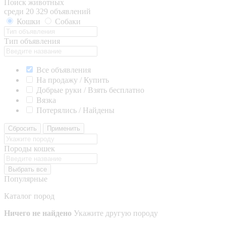
Поиск животных
среди 20 329 объявлений
Кошки
Собаки
Тип объявления
Все объявления
На продажу / Купить
Добрые руки / Взять бесплатно
Вязка
Потерялись / Найдены
Сбросить
Применить
Породы кошек
Выбрать все
Популярные
Каталог пород
Ничего не найдено
Укажите другую породу