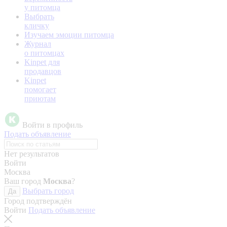
у питомца
Выбрать
кличку
Изучаем эмоции питомца
Журнал
о питомцах
Kinpet для
продавцов
Kinpet
помогает
приютам
Войти в профиль
Подать объявление
Нет результатов
Войти
Москва
Ваш город
Москва
?
Выбрать город
Да
Город подтверждён
Войти
Подать объявление