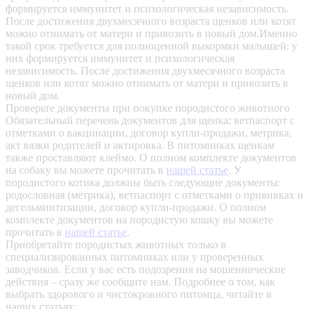
формируется иммунитет и психологическая независимость.
После достижения двухмесячного возраста щенков или котят
можно отнимать от матери и привозить в новый дом.Именно
такой срок требуется для полноценной выкормки малышей: у
них формируется иммунитет и психологическая
независимость. После достижения двухмесячного возраста
щенков или котят можно отнимать от матери и привозить в
новый дом.
Проверьте документы при покупке породистого животного
Обязательный перечень документов для щенка: ветпаспорт с
отметками о вакцинации, договор купли-продажи, метрика,
акт вязки родителей и актировка. В питомниках щенкам
также проставляют клеймо. О полном комплекте документов
на собаку вы можете прочитать в
нашей статье
.
У
породистого котика должны быть следующие документы:
родословная (метрика), ветпаспорт с отметками о прививках и
дегельминтизации, договор купли-продажи. О полном
комплекте документов на породистую кошку вы можете
прочитать в
нашей статье
.
Приобретайте породистых животных только в
специализированных питомниках или у проверенных
заводчиков. Если у вас есть подозрения на мошеннические
действия – сразу же сообщите нам.
Подробнее о том, как
выбрать здорового и чистокровного питомца, читайте в
наших статьях: