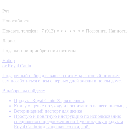
Рчт
Новосибирск
Показать телефон
+7 (913) ⚬⚬⚬ ⚬⚬ ⚬⚬
Позвонить
Написать
Лариса
Подарки при приобретении питомца
Набор
от Royal Canin
Подарочный набор для вашего питомца, который поможет
вам позаботиться о нем с первых дней жизни в новом доме.
В наборе вы найдете:
Продукт Royal Canin ® для щенков,
Книгу о щенке по уходу и воспитанию вашего питомца,
Ветеринарный паспорт для щенка
Простую и понятную инструкцию по использованию
специального предложения на 1-ую покупку продукта
Royal Canin ® для щенков со скидкой.