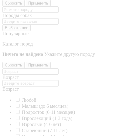
Сбросить
Применить
Породы собак
Выбрать все
Популярные
Каталог пород
Ничего не найдено
Укажите другую породу
Сбросить
Применить
Возраст
Возраст
Любой
Малыш (до 6 месяцев)
Подросток (6-11 месяцев)
Взрослеющий (1-3 года)
Взрослый (4-6 лет)
Стареющий (7-11 лет)