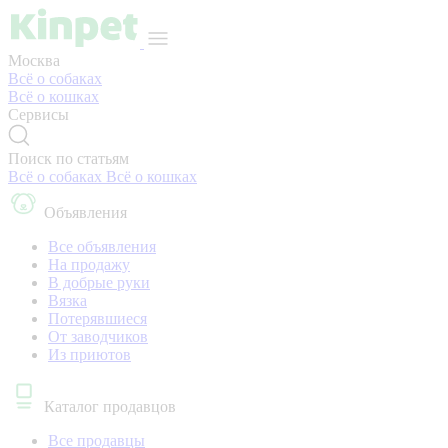
Москва
Всё о собаках
Всё о кошках
Сервисы
Поиск по статьям
Всё о собаках
Всё о кошках
Объявления
Все объявления
На продажу
В добрые руки
Вязка
Потерявшиеся
От заводчиков
Из приютов
Каталог продавцов
Все продавцы