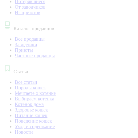
Потерявшиеся
От заводчиков
Из приютов
Каталог продавцов
Все продавцы
Заводчики
Приюты
Частные продавцы
Статьи
Все статьи
Породы кошек
Мечтаете о котенке
Выбираем котенка
Котенок дома
Здоровье кошек
Питание кошек
Поведение кошек
Уход и содержание
Новости