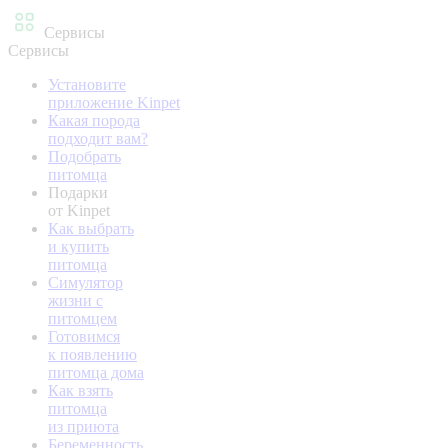
Сервисы
Сервисы
Установите
приложение Kinpet
Какая порода
подходит вам?
Подобрать
питомца
Подарки
от Kinpet
Как выбрать
и купить
питомца
Симулятор
жизни с
питомцем
Готовимся
к появлению
питомца дома
Как взять
питомца
из приюта
Беременность