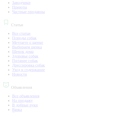
Заводчики
Приюты
Частные продавцы
Статьи
Все статьи
Породы собак
Мечтаете о щенке
Выбираем щенка
Щенок дома
Здоровье собак
Питание собак
Дрессировка собак
Уход и содержание
Новости
Объявления
Все объявления
На продажу
В добрые руки
Вязка