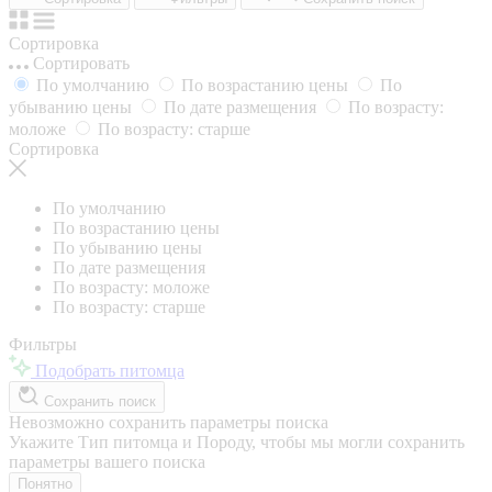
Сортировка
Сортировать
По умолчанию
По возрастанию цены
По
убыванию цены
По дате размещения
По возрасту:
моложе
По возрасту: старше
Сортировка
По умолчанию
По возрастанию цены
По убыванию цены
По дате размещения
По возрасту: моложе
По возрасту: старше
Фильтры
Подобрать питомца
Сохранить поиск
Невозможно сохранить параметры поиска
Укажите Тип питомца и Породу, чтобы мы могли сохранить
параметры вашего поиска
Понятно