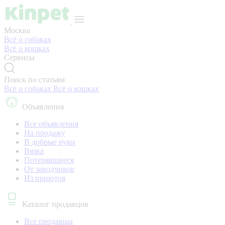
Москва
Всё о собаках
Всё о кошках
Сервисы
Поиск по статьям
Всё о собаках
Всё о кошках
Объявления
Все объявления
На продажу
В добрые руки
Вязка
Потерявшиеся
От заводчиков
Из приютов
Каталог продавцов
Все продавцы