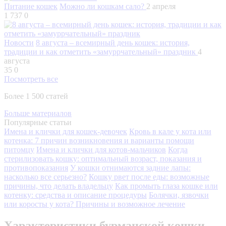
Питание кошек
Можно ли кошкам сало?
2 апреля
1 737
0
Новости
8 августа – всемирный день кошек: история,
традиции и как отметить «замуррчательный» праздник
4
августа
35
0
Посмотреть все
Более 1 500 статей
Больше материалов
Популярные статьи
Имена и клички для кошек-девочек
Кровь в кале у кота или
котенка: 7 причин возникновения и варианты помощи
питомцу
Имена и клички для котов-мальчиков
Когда
стерилизовать кошку: оптимальный возраст, показания и
противопоказания
У кошки отнимаются задние лапы:
насколько все серьезно?
Кошку рвет после еды: возможные
причины, что делать владельцу
Как промыть глаза кошке или
котенку: средства и описание процедуры
Болячки, язвочки
или коросты у кота? Причины и возможное лечение
Характеристики бурманской кошки