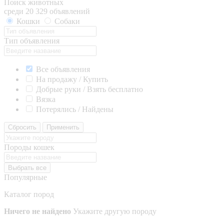
Поиск животных
среди 20 329 объявлений
Кошки
Собаки
Тип объявления
Все объявления
На продажу / Купить
Добрые руки / Взять бесплатно
Вязка
Потерялись / Найдены
Сбросить
Применить
Породы кошек
Выбрать все
Популярные
Каталог пород
Ничего не найдено
Укажите другую породу