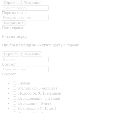
Сбросить
Применить
Породы собак
Выбрать все
Популярные
Каталог пород
Ничего не найдено
Укажите другую породу
Сбросить
Применить
Возраст
Возраст
Любой
Малыш (до 6 месяцев)
Подросток (6-11 месяцев)
Взрослеющий (1-3 года)
Взрослый (4-6 лет)
Стареющий (7-11 лет)