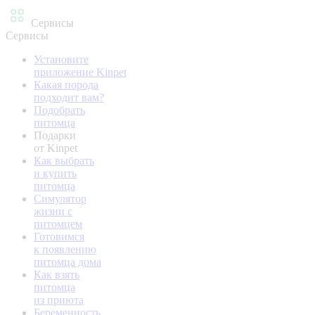
Сервисы
Сервисы
Установите
приложение Kinpet
Какая порода
подходит вам?
Подобрать
питомца
Подарки
от Kinpet
Как выбрать
и купить
питомца
Симулятор
жизни с
питомцем
Готовимся
к появлению
питомца дома
Как взять
питомца
из приюта
Беременность