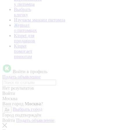
у питомца
Выбрать
кличку
Изучаем эмоции питомца
Журнал
о питомцах
Kinpet для
продавцов
Kinpet
помогает
приютам
Войти в профиль
Подать объявление
Нет результатов
Войти
Москва
Ваш город
Москва
?
Выбрать город
Да
Город подтверждён
Войти
Подать объявление