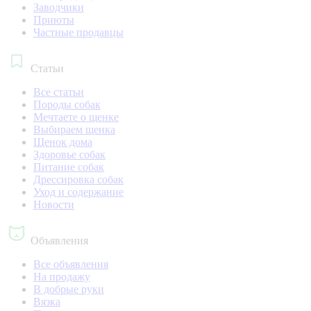
Заводчики
Приюты
Частные продавцы
Статьи
Все статьи
Породы собак
Мечтаете о щенке
Выбираем щенка
Щенок дома
Здоровье собак
Питание собак
Дрессировка собак
Уход и содержание
Новости
Объявления
Все объявления
На продажу
В добрые руки
Вязка