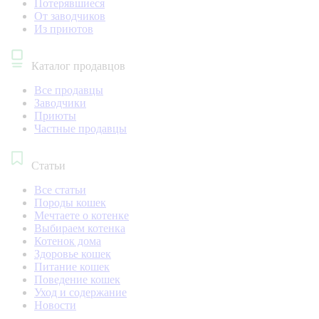
Потерявшиеся
От заводчиков
Из приютов
Каталог продавцов
Все продавцы
Заводчики
Приюты
Частные продавцы
Статьи
Все статьи
Породы кошек
Мечтаете о котенке
Выбираем котенка
Котенок дома
Здоровье кошек
Питание кошек
Поведение кошек
Уход и содержание
Новости