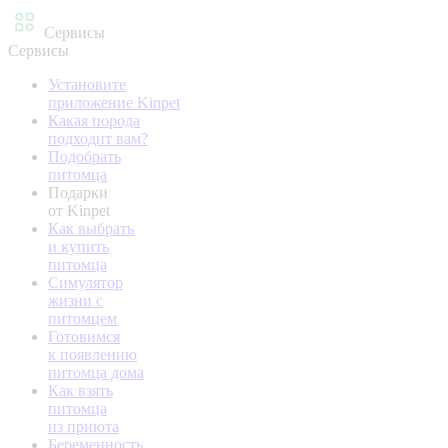
Сервисы
Сервисы
Установите
приложение Kinpet
Какая порода
подходит вам?
Подобрать
питомца
Подарки
от Kinpet
Как выбрать
и купить
питомца
Симулятор
жизни с
питомцем
Готовимся
к появлению
питомца дома
Как взять
питомца
из приюта
Беременность