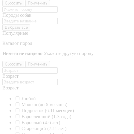
Сбросить
Применить
Породы собак
Выбрать все
Популярные
Каталог пород
Ничего не найдено
Укажите другую породу
Сбросить
Применить
Возраст
Возраст
Любой
Малыш (до 6 месяцев)
Подросток (6-11 месяцев)
Взрослеющий (1-3 года)
Взрослый (4-6 лет)
Стареющий (7-11 лет)