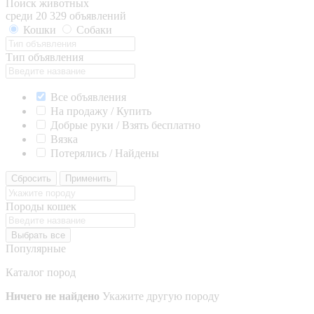
Поиск животных
среди 20 329 объявлений
Кошки
Собаки
Тип объявления
Все объявления
На продажу / Купить
Добрые руки / Взять бесплатно
Вязка
Потерялись / Найдены
Сбросить
Применить
Породы кошек
Выбрать все
Популярные
Каталог пород
Ничего не найдено
Укажите другую породу