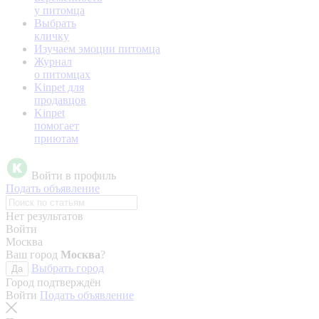
у питомца
Выбрать
кличку
Изучаем эмоции питомца
Журнал
о питомцах
Kinpet для
продавцов
Kinpet
помогает
приютам
Войти в профиль
Подать объявление
Нет результатов
Войти
Москва
Ваш город
Москва
?
Выбрать город
Да
Город подтверждён
Войти
Подать объявление