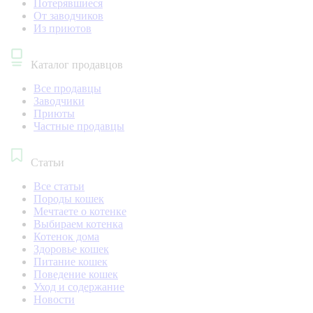
Потерявшиеся
От заводчиков
Из приютов
Каталог продавцов
Все продавцы
Заводчики
Приюты
Частные продавцы
Статьи
Все статьи
Породы кошек
Мечтаете о котенке
Выбираем котенка
Котенок дома
Здоровье кошек
Питание кошек
Поведение кошек
Уход и содержание
Новости