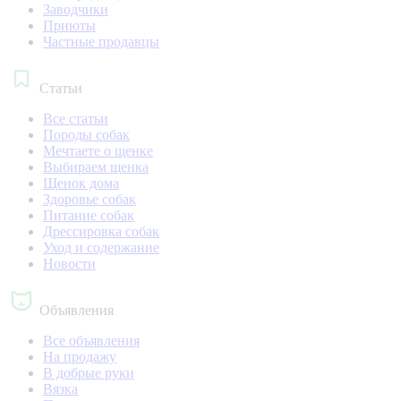
Заводчики
Приюты
Частные продавцы
Статьи
Все статьи
Породы собак
Мечтаете о щенке
Выбираем щенка
Щенок дома
Здоровье собак
Питание собак
Дрессировка собак
Уход и содержание
Новости
Объявления
Все объявления
На продажу
В добрые руки
Вязка