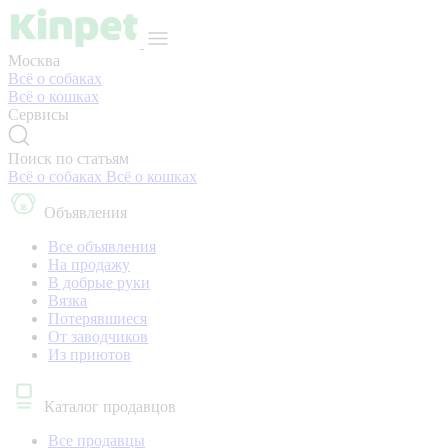
Москва
Всё о собаках
Всё о кошках
Сервисы
Поиск по статьям
Всё о собаках
Всё о кошках
Объявления
Все объявления
На продажу
В добрые руки
Вязка
Потерявшиеся
От заводчиков
Из приютов
Каталог продавцов
Все продавцы