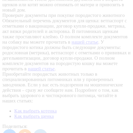
щенков или котят можно отнимать от матери и привозить в
новый дом.
Проверьте документы при покупке породистого животного
Обязательный перечень документов для щенка: ветпаспорт с
отметками о вакцинации, договор купли-продажи, метрика,
акт вязки родителей и актировка. В питомниках щенкам
также проставляют клеймо. О полном комплекте документов
на собаку вы можете прочитать в
нашей статье
.
У
породистого котика должны быть следующие документы:
родословная (метрика), ветпаспорт с отметками о прививках и
дегельминтизации, договор купли-продажи. О полном
комплекте документов на породистую кошку вы можете
прочитать в
нашей статье
.
Приобретайте породистых животных только в
специализированных питомниках или у проверенных
заводчиков. Если у вас есть подозрения на мошеннические
действия – сразу же сообщите нам.
Подробнее о том, как
выбрать здорового и чистокровного питомца, читайте в
наших статьях:
Как выбрать котенка
Как выбрать щенка
Поделиться: