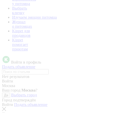
у питомца
Выбрать
кличку
Изучаем эмоции питомца
Журнал
о питомцах
Kinpet для
продавцов
Kinpet
помогает
приютам
Войти в профиль
Подать объявление
Нет результатов
Войти
Москва
Ваш город
Москва
?
Выбрать город
Да
Город подтверждён
Войти
Подать объявление