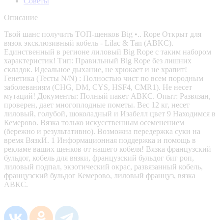
Советы
Описание
Твой шанс получить ТОП-щенков Big •.. Rope Открыт для
вязок эксклюзивный кобель - Lilac & Tan (ABKC).
Единственный в регионе лиловый Big Rope с таким набором
характеристик! Тип: Правильный Big Rope без лишних
складок. Идеальное дыхание, не хрюкает и не храпит!
Генетика (Тесты N/N) : Полностью чист по всем породным
заболеваниям (CHG, DM, CYS, HSF4, CMR1). Не несет
мутаций! Документы: Полный пакет АВКС. Опыт: Развязан,
проверен, дает многоплодные пометы. Вес 12 кг, несет
лиловый, голубой, шоколадный и Изабелл цвет 9 Находимся в
Кемерово. Вязка только искусственным осеменением
(бережно и результативно). Возможна передержка суки на
время ВязкИ. 1 Информационная поддержка и помощь в
рекламе ваших щенков от нашего кобеля! Вязка французский
бульдог, кобель для вязки, французский бульдог биг роп,
лиловый подпал, экзотический окрас, развязанный кобель,
французский бульдог Кемерово, лиловый француз, вязка
АВКС.