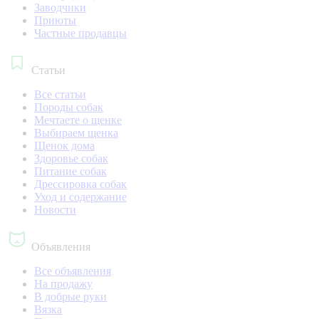
Заводчики
Приюты
Частные продавцы
Статьи
Все статьи
Породы собак
Мечтаете о щенке
Выбираем щенка
Щенок дома
Здоровье собак
Питание собак
Дрессировка собак
Уход и содержание
Новости
Объявления
Все объявления
На продажу
В добрые руки
Вязка