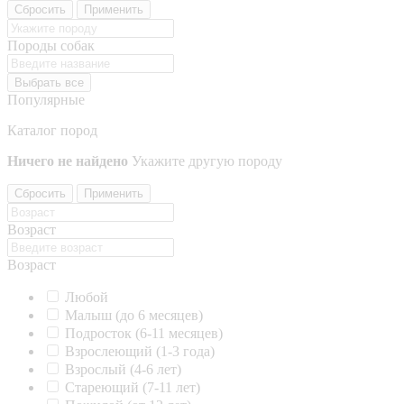
Сбросить
Применить
Породы собак
Выбрать все
Популярные
Каталог пород
Ничего не найдено
Укажите другую породу
Сбросить
Применить
Возраст
Возраст
Любой
Малыш (до 6 месяцев)
Подросток (6-11 месяцев)
Взрослеющий (1-3 года)
Взрослый (4-6 лет)
Стареющий (7-11 лет)