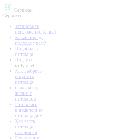
Сервисы
Сервисы
Установите
приложение Kinpet
Какая порода
подходит вам?
Подобрать
питомца
Подарки
от Kinpet
Как выбрать
и купить
питомца
Симулятор
жизни с
питомцем
Готовимся
к появлению
питомца дома
Как взять
питомца
из приюта
Беременность