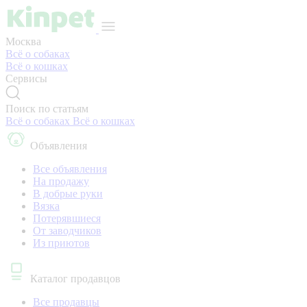
Москва
Всё о собаках
Всё о кошках
Сервисы
Поиск по статьям
Всё о собаках
Всё о кошках
Объявления
Все объявления
На продажу
В добрые руки
Вязка
Потерявшиеся
От заводчиков
Из приютов
Каталог продавцов
Все продавцы