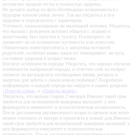
потомство прошли тесты и полностью здоровы.
Не делайте выбор по фото
Необходимо познакомиться с
будущим членом семьи лично. Так вы убедитесь в его
здоровье и определитесь с характером.
Уточните, социализирован ли маленький питомец
Убедитесь,
что малыш с рождения активно общался с людьми и
животными, был приучен к туалету. Посмотрите, не
проявляет ли он излишнюю пугливость или агрессию.
Обязательно поинтересуйтесь у заводчика историей
родителей, особенно мамы: каков их темперамент, заслуги,
состояние здоровья и возраст вязки.
Изучите особенности породы
Убедитесь, что хорошо изучили
особенности выбранной породы, и ответьте себе на вопрос:
сможете ли вы выделить необходимое время, ресурсы и
энергию для заботы о своем новом любимце? Подробную
информацию о каждой породе вы найдете в наших разделах
«Породы собак»
и
«Породы кошек»
.
Убедитесь, что малыш старше 2 месяцев
Именно такой срок
требуется для полноценной выкормки малышей: у них
формируется иммунитет и психологическая независимость.
После достижения двухмесячного возраста щенков или котят
можно отнимать от матери и привозить в новый дом.Именно
такой срок требуется для полноценной выкормки малышей: у
них формируется иммунитет и психологическая
независимость. После достижения двухмесячного возраста