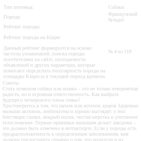
Тип питомца:
Собаки
Французский
Порода:
бульдог
Рейтинг породы:
Рейтинг породы на Kinpet
Данный рейтинг формируется на основе
№ 4 из 519
частоты упоминаний, поиска породы
посетителями на сайте, посещаемости
объявлений и других параметрах, которые
помогают определить популярность породы на
площадке Kinpet.ru в текущий период времени.
Советы
Стать хозяином собаки или кошки – это не только невероятная
радость, но и огромная ответственность. Как выбрать
будущего четвероного члена семьи?
Удостоверьтесь в том, что щенок или котенок здоров
Здоровые
малыши активны, любопытны и хорошо выглядят: у них
блестящие глазки, мокрый носик, чистая шерстка и упитанное
телосложение. Первые прививки малышам делает заводчик –
это должно быть отмечено в ветпаспорте. Если у породы есть
предрасположенность к определенным заболеваниям, вам
должны предоставить справки о том, что родители и их