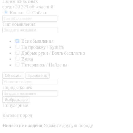
Поиск животных
среди 20 329 объявлений
Кошки
Собаки
Тип объявления
Все объявления
На продажу / Купить
Добрые руки / Взять бесплатно
Вязка
Потерялись / Найдены
Сбросить
Применить
Породы кошек
Выбрать все
Популярные
Каталог пород
Ничего не найдено
Укажите другую породу