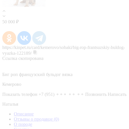
50 000 ₽
https://kinpet.ru/card/kemerovo/sobaki/big-rop-frantsuzskiy-buldog-
vyazka-122189/
Ссылка скопирована
Биг роп французский бульдог вязка
Кемерово
Показать телефон
+7 (951) ⚬⚬⚬ ⚬⚬ ⚬⚬
Позвонить
Написать
Наталья
Описание
Отзывы о продавце
(0)
О породе