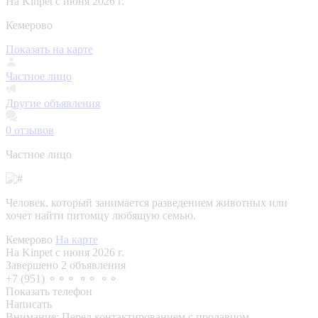
На Kinpet c июня 2026 г.
Кемерово
Показать на карте
Частное лицо
Другие объявления
0
отзывов
Частное лицо
Человек, который занимается разведением животных или
хочет найти питомцу любящую семью.
Кемерово
На карте
На Kinpet c июня 2026 г.
Завершено 2 объявления
+7 (951) ⚬⚬⚬ ⚬⚬ ⚬⚬
Показать телефон
Написать
Внимание:
Перед контактированием с продавцом,