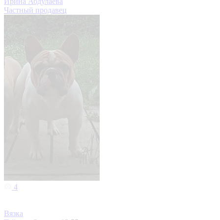
Ирина Абдулаева
Частный продавец
4
Вязка