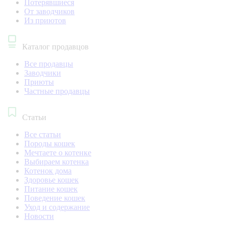
Потерявшиеся
От заводчиков
Из приютов
Каталог продавцов
Все продавцы
Заводчики
Приюты
Частные продавцы
Статьи
Все статьи
Породы кошек
Мечтаете о котенке
Выбираем котенка
Котенок дома
Здоровье кошек
Питание кошек
Поведение кошек
Уход и содержание
Новости