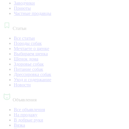
Заводчики
Приюты
Частные продавцы
Статьи
Все статьи
Породы собак
Мечтаете о щенке
Выбираем щенка
Щенок дома
Здоровье собак
Питание собак
Дрессировка собак
Уход и содержание
Новости
Объявления
Все объявления
На продажу
В добрые руки
Вязка