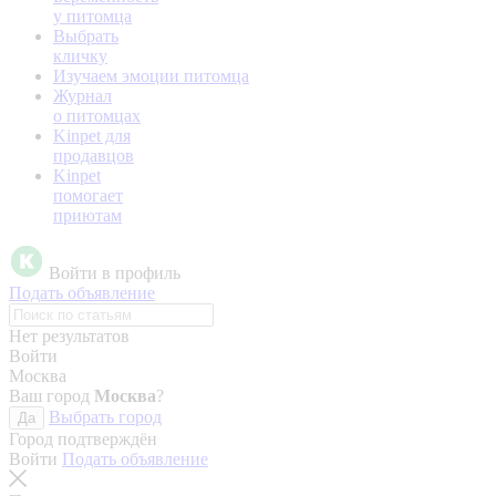
у питомца
Выбрать
кличку
Изучаем эмоции питомца
Журнал
о питомцах
Kinpet для
продавцов
Kinpet
помогает
приютам
Войти в профиль
Подать объявление
Нет результатов
Войти
Москва
Ваш город
Москва
?
Выбрать город
Да
Город подтверждён
Войти
Подать объявление