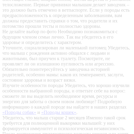
телосложение. Первые прививки малышам делает заводчик –
это должно быть отмечено в ветпаспорте. Если у породы есть
предрасположенность к определенным заболеваниям, вам
должны предоставить справки о том, что родители и их
потомство прошли тесты и полностью здоровы.
Не делайте выбор по фото
Необходимо познакомиться с
будущим членом семьи лично. Так вы убедитесь в его
здоровье и определитесь с характером.
Уточните, социализирован ли маленький питомец
Убедитесь,
что малыш с рождения активно общался с людьми и
животными, был приучен к туалету. Посмотрите, не
проявляет ли он излишнюю пугливость или агрессию.
Обязательно поинтересуйтесь у заводчика историей
родителей, особенно мамы: каков их темперамент, заслуги,
состояние здоровья и возраст вязки.
Изучите особенности породы
Убедитесь, что хорошо изучили
особенности выбранной породы, и ответьте себе на вопрос:
сможете ли вы выделить необходимое время, ресурсы и
энергию для заботы о своем новом любимце? Подробную
информацию о каждой породе вы найдете в наших разделах
«Породы собак»
и
«Породы кошек»
.
Убедитесь, что малыш старше 2 месяцев
Именно такой срок
требуется для полноценной выкормки малышей: у них
формируется иммунитет и психологическая независимость.
После достижения двухмесячного возраста щенков или котят