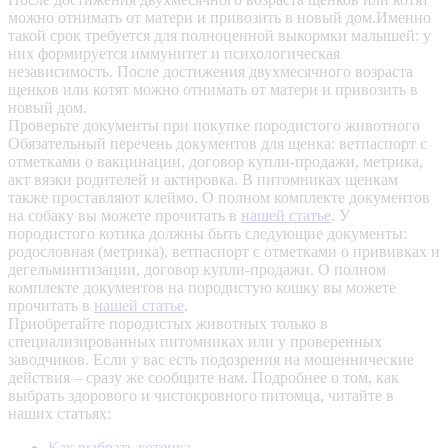
можно отнимать от матери и привозить в новый дом.Именно
такой срок требуется для полноценной выкормки малышей: у
них формируется иммунитет и психологическая
независимость. После достижения двухмесячного возраста
щенков или котят можно отнимать от матери и привозить в
новый дом.
Проверьте документы при покупке породистого животного
Обязательный перечень документов для щенка: ветпаспорт с
отметками о вакцинации, договор купли-продажи, метрика,
акт вязки родителей и актировка. В питомниках щенкам
также проставляют клеймо. О полном комплекте документов
на собаку вы можете прочитать в
нашей статье
.
У
породистого котика должны быть следующие документы:
родословная (метрика), ветпаспорт с отметками о прививках и
дегельминтизации, договор купли-продажи. О полном
комплекте документов на породистую кошку вы можете
прочитать в
нашей статье
.
Приобретайте породистых животных только в
специализированных питомниках или у проверенных
заводчиков. Если у вас есть подозрения на мошеннические
действия – сразу же сообщите нам.
Подробнее о том, как
выбрать здорового и чистокровного питомца, читайте в
наших статьях:
Как выбрать котенка