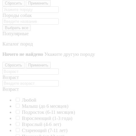
Сбросить
Применить
Породы собак
Выбрать все
Популярные
Каталог пород
Ничего не найдено
Укажите другую породу
Сбросить
Применить
Возраст
Возраст
Любой
Малыш (до 6 месяцев)
Подросток (6-11 месяцев)
Взрослеющий (1-3 года)
Взрослый (4-6 лет)
Стареющий (7-11 лет)