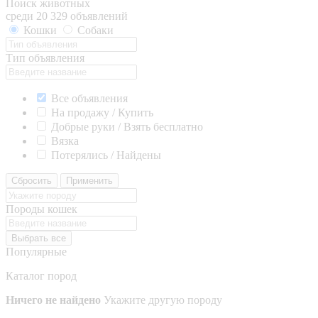
Поиск животных
среди 20 329 объявлений
Кошки
Собаки
Тип объявления
Все объявления
На продажу / Купить
Добрые руки / Взять бесплатно
Вязка
Потерялись / Найдены
Сбросить
Применить
Породы кошек
Выбрать все
Популярные
Каталог пород
Ничего не найдено
Укажите другую породу