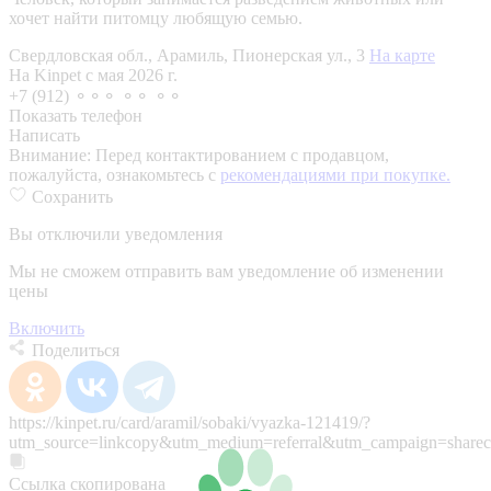
хочет найти питомцу любящую семью.
Свердловская обл., Арамиль, Пионерская ул., 3
На карте
На Kinpet c мая 2026 г.
+7 (912) ⚬⚬⚬ ⚬⚬ ⚬⚬
Показать телефон
Написать
Внимание:
Перед контактированием с продавцом,
пожалуйста, ознакомьтесь с
рекомендациями при покупке.
Сохранить
Вы отключили уведомления
Мы не сможем отправить вам уведомление об изменении
цены
Включить
Поделиться
https://kinpet.ru/card/aramil/sobaki/vyazka-121419/?
utm_source=linkcopy&utm_medium=referral&utm_campaign=sharec
Ссылка скопирована