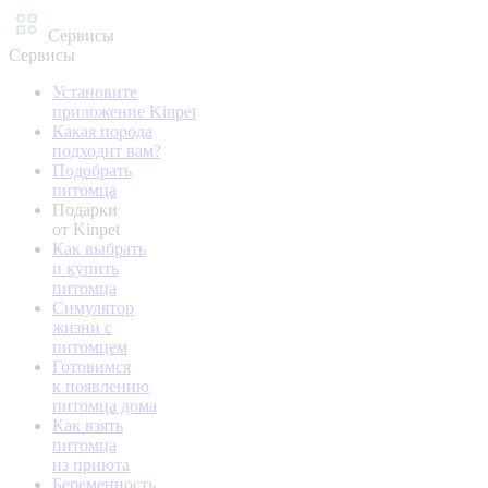
Сервисы
Сервисы
Установите
приложение Kinpet
Какая порода
подходит вам?
Подобрать
питомца
Подарки
от Kinpet
Как выбрать
и купить
питомца
Симулятор
жизни с
питомцем
Готовимся
к появлению
питомца дома
Как взять
питомца
из приюта
Беременность