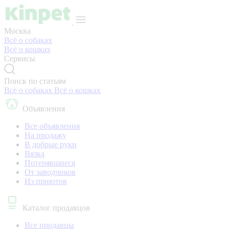
Москва
Всё о собаках
Всё о кошках
Сервисы
Поиск по статьям
Всё о собаках
Всё о кошках
Объявления
Все объявления
На продажу
В добрые руки
Вязка
Потерявшиеся
От заводчиков
Из приютов
Каталог продавцов
Все продавцы