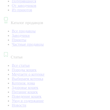
Потерявшиеся
От заводчиков
Из приютов
Каталог продавцов
Все продавцы
Заводчики
Приюты
Частные продавцы
Статьи
Все статьи
Породы кошек
Мечтаете о котенке
Выбираем котенка
Котенок дома
Здоровье кошек
Питание кошек
Поведение кошек
Уход и содержание
Новости