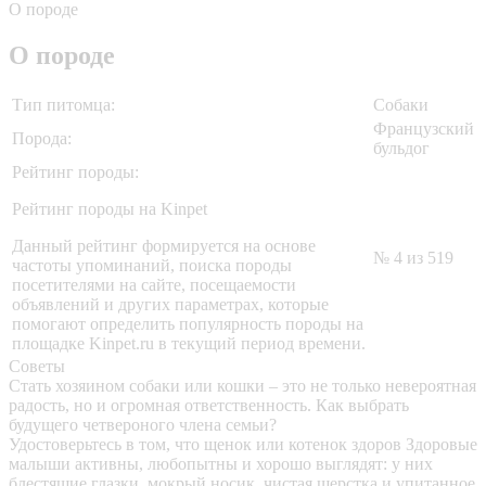
О породе
О породе
Тип питомца:
Собаки
Французский
Порода:
бульдог
Рейтинг породы:
Рейтинг породы на Kinpet
Данный рейтинг формируется на основе
№ 4 из 519
частоты упоминаний, поиска породы
посетителями на сайте, посещаемости
объявлений и других параметрах, которые
помогают определить популярность породы на
площадке Kinpet.ru в текущий период времени.
Советы
Стать хозяином собаки или кошки – это не только невероятная
радость, но и огромная ответственность. Как выбрать
будущего четвероного члена семьи?
Удостоверьтесь в том, что щенок или котенок здоров
Здоровые
малыши активны, любопытны и хорошо выглядят: у них
блестящие глазки, мокрый носик, чистая шерстка и упитанное