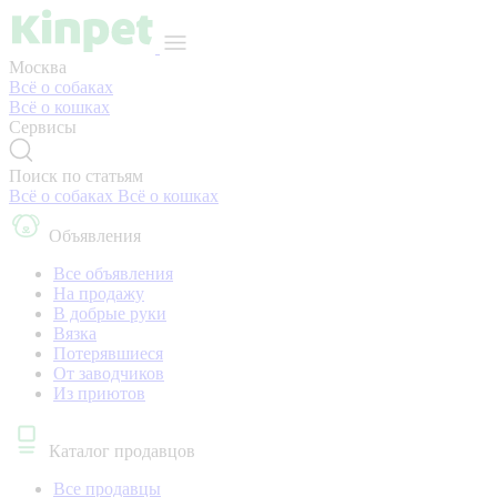
Москва
Всё о собаках
Всё о кошках
Сервисы
Поиск по статьям
Всё о собаках
Всё о кошках
Объявления
Все объявления
На продажу
В добрые руки
Вязка
Потерявшиеся
От заводчиков
Из приютов
Каталог продавцов
Все продавцы