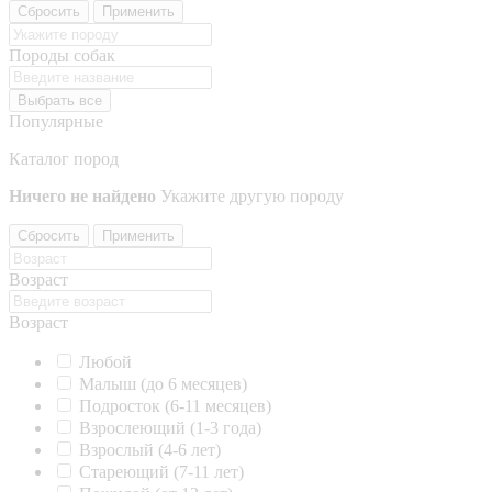
Сбросить
Применить
Породы собак
Выбрать все
Популярные
Каталог пород
Ничего не найдено
Укажите другую породу
Сбросить
Применить
Возраст
Возраст
Любой
Малыш (до 6 месяцев)
Подросток (6-11 месяцев)
Взрослеющий (1-3 года)
Взрослый (4-6 лет)
Стареющий (7-11 лет)