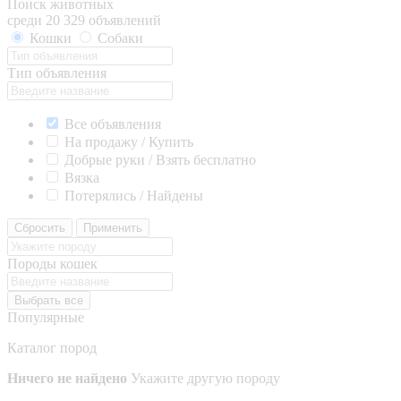
Поиск животных
среди 20 329 объявлений
Кошки
Собаки
Тип объявления
Все объявления
На продажу / Купить
Добрые руки / Взять бесплатно
Вязка
Потерялись / Найдены
Сбросить
Применить
Породы кошек
Выбрать все
Популярные
Каталог пород
Ничего не найдено
Укажите другую породу