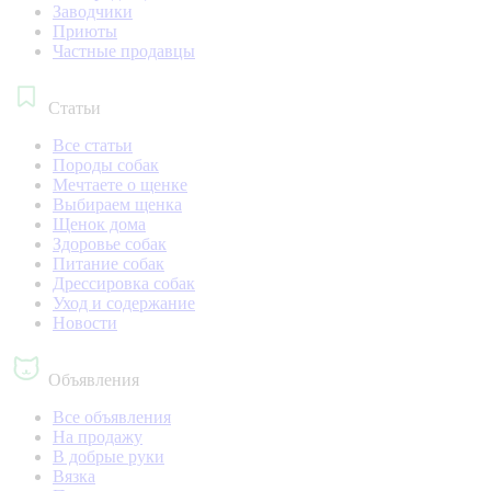
Заводчики
Приюты
Частные продавцы
Статьи
Все статьи
Породы собак
Мечтаете о щенке
Выбираем щенка
Щенок дома
Здоровье собак
Питание собак
Дрессировка собак
Уход и содержание
Новости
Объявления
Все объявления
На продажу
В добрые руки
Вязка