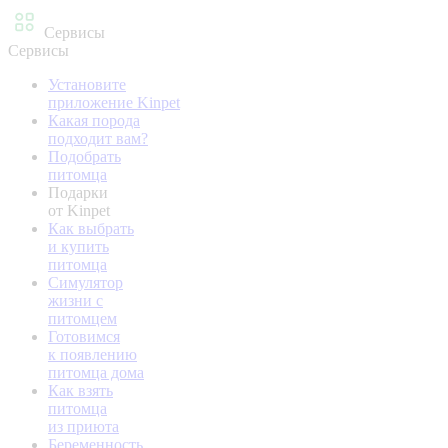
Сервисы
Сервисы
Установите
приложение Kinpet
Какая порода
подходит вам?
Подобрать
питомца
Подарки
от Kinpet
Как выбрать
и купить
питомца
Симулятор
жизни с
питомцем
Готовимся
к появлению
питомца дома
Как взять
питомца
из приюта
Беременность