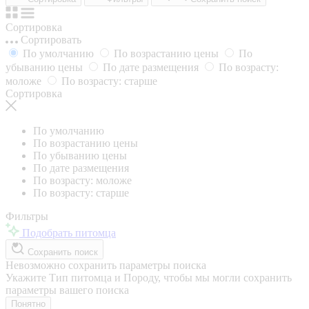
Сортировка
Сортировать
По умолчанию
По возрастанию цены
По
убыванию цены
По дате размещения
По возрасту:
моложе
По возрасту: старше
Сортировка
По умолчанию
По возрастанию цены
По убыванию цены
По дате размещения
По возрасту: моложе
По возрасту: старше
Фильтры
Подобрать питомца
Сохранить поиск
Невозможно сохранить параметры поиска
Укажите Тип питомца и Породу, чтобы мы могли сохранить
параметры вашего поиска
Понятно