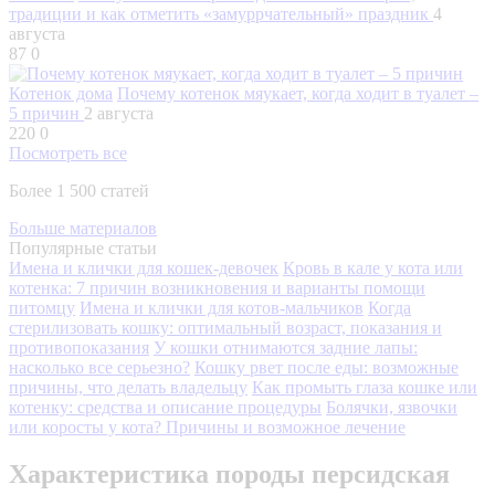
традиции и как отметить «замуррчательный» праздник
4
августа
87
0
Котенок дома
Почему котенок мяукает, когда ходит в туалет –
5 причин
2 августа
220
0
Посмотреть все
Более 1 500 статей
Больше материалов
Популярные статьи
Имена и клички для кошек-девочек
Кровь в кале у кота или
котенка: 7 причин возникновения и варианты помощи
питомцу
Имена и клички для котов-мальчиков
Когда
стерилизовать кошку: оптимальный возраст, показания и
противопоказания
У кошки отнимаются задние лапы:
насколько все серьезно?
Кошку рвет после еды: возможные
причины, что делать владельцу
Как промыть глаза кошке или
котенку: средства и описание процедуры
Болячки, язвочки
или коросты у кота? Причины и возможное лечение
Характеристика породы персидская