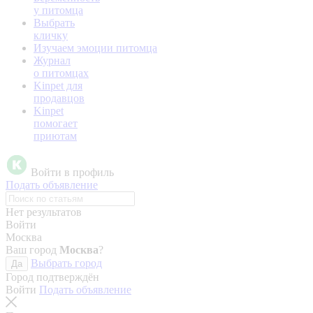
у питомца
Выбрать
кличку
Изучаем эмоции питомца
Журнал
о питомцах
Kinpet для
продавцов
Kinpet
помогает
приютам
Войти в профиль
Подать объявление
Нет результатов
Войти
Москва
Ваш город
Москва
?
Выбрать город
Да
Город подтверждён
Войти
Подать объявление