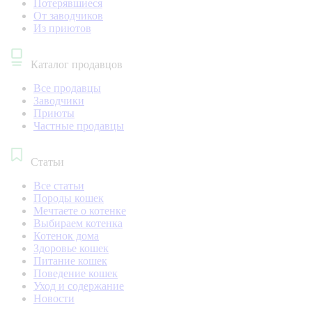
Потерявшиеся
От заводчиков
Из приютов
Каталог продавцов
Все продавцы
Заводчики
Приюты
Частные продавцы
Статьи
Все статьи
Породы кошек
Мечтаете о котенке
Выбираем котенка
Котенок дома
Здоровье кошек
Питание кошек
Поведение кошек
Уход и содержание
Новости