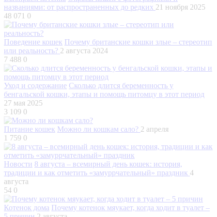
названиями: от распространенных до редких
21 ноября 2025
48 071
0
Поведение кошек
Почему британские кошки злые – стереотип
или реальность?
2 августа 2024
7 488
0
Уход и содержание
Сколько длится беременность у
бенгальской кошки, этапы и помощь питомцу в этот период
27 мая 2025
3 109
0
Питание кошек
Можно ли кошкам сало?
2 апреля
1 759
0
Новости
8 августа – всемирный день кошек: история,
традиции и как отметить «замуррчательный» праздник
4
августа
54
0
Котенок дома
Почему котенок мяукает, когда ходит в туалет –
5 причин
2 августа