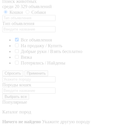
Поиск животных
среди 20 329 объявлений
Кошки
Собаки
Тип объявления
Все объявления
На продажу / Купить
Добрые руки / Взять бесплатно
Вязка
Потерялись / Найдены
Сбросить
Применить
Породы кошек
Выбрать все
Популярные
Каталог пород
Ничего не найдено
Укажите другую породу