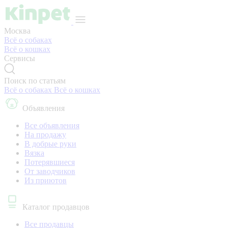
Москва
Всё о собаках
Всё о кошках
Сервисы
Поиск по статьям
Всё о собаках
Всё о кошках
Объявления
Все объявления
На продажу
В добрые руки
Вязка
Потерявшиеся
От заводчиков
Из приютов
Каталог продавцов
Все продавцы