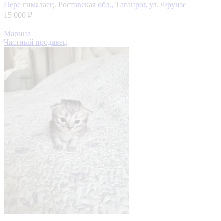
Перс гималаец.
Ростовская обл., Таганрог, ул. Фрунзе
15 000 ₽
Марина
Частный продавец