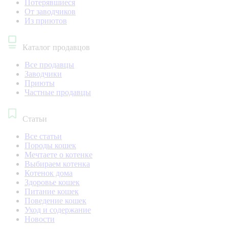
Потерявшиеся
От заводчиков
Из приютов
Каталог продавцов
Все продавцы
Заводчики
Приюты
Частные продавцы
Статьи
Все статьи
Породы кошек
Мечтаете о котенке
Выбираем котенка
Котенок дома
Здоровье кошек
Питание кошек
Поведение кошек
Уход и содержание
Новости