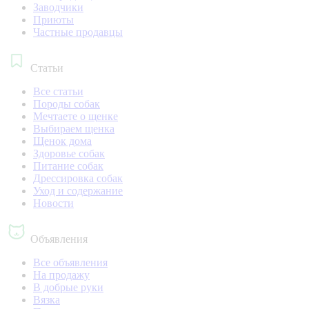
Заводчики
Приюты
Частные продавцы
Статьи
Все статьи
Породы собак
Мечтаете о щенке
Выбираем щенка
Щенок дома
Здоровье собак
Питание собак
Дрессировка собак
Уход и содержание
Новости
Объявления
Все объявления
На продажу
В добрые руки
Вязка