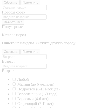
Сбросить
Применить
Породы собак
Выбрать все
Популярные
Каталог пород
Ничего не найдено
Укажите другую породу
Сбросить
Применить
Возраст
Возраст
Любой
Малыш (до 6 месяцев)
Подросток (6-11 месяцев)
Взрослеющий (1-3 года)
Взрослый (4-6 лет)
Стареющий (7-11 лет)