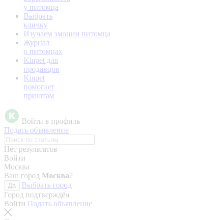
у питомца
Выбрать
кличку
Изучаем эмоции питомца
Журнал
о питомцах
Kinpet для
продавцов
Kinpet
помогает
приютам
Войти в профиль
Подать объявление
Нет результатов
Войти
Москва
Ваш город
Москва
?
Выбрать город
Да
Город подтверждён
Войти
Подать объявление