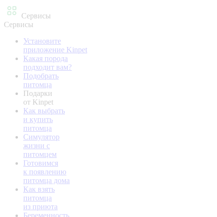
Сервисы
Сервисы
Установите
приложение Kinpet
Какая порода
подходит вам?
Подобрать
питомца
Подарки
от Kinpet
Как выбрать
и купить
питомца
Симулятор
жизни с
питомцем
Готовимся
к появлению
питомца дома
Как взять
питомца
из приюта
Беременность