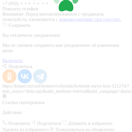
+7 (950) ⚬⚬⚬ ⚬⚬ ⚬⚬
Показать телефон
Внимание:
Перед контактированием с продавцом,
пожалуйста, ознакомьтесь с
рекомендациями при покупке.
Сохранить
Вы отключили уведомления
Мы не сможем отправить вам уведомление об изменении
цены
Включить
Поделиться
https://kinpet.ru/card/kemerovo/koshki/kotenok-meyn-kun-121274/?
utm_source=linkcopy&utm_medium=referral&utm_campaign=sharec
Ссылка скопирована
Действия
Позвонить
Поделиться
Добавить в избранное
Удалить из избранного
Пожаловаться на объявление