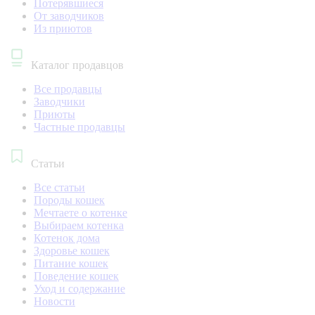
Потерявшиеся
От заводчиков
Из приютов
Каталог продавцов
Все продавцы
Заводчики
Приюты
Частные продавцы
Статьи
Все статьи
Породы кошек
Мечтаете о котенке
Выбираем котенка
Котенок дома
Здоровье кошек
Питание кошек
Поведение кошек
Уход и содержание
Новости