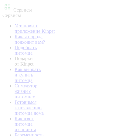
Сервисы
Сервисы
Установите
приложение Kinpet
Какая порода
подходит вам?
Подобрать
питомца
Подарки
от Kinpet
Как выбрать
и купить
питомца
Симулятор
жизни с
питомцем
Готовимся
к появлению
питомца дома
Как взять
питомца
из приюта
Беременность