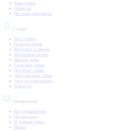
Заводчики
Приюты
Частные продавцы
Статьи
Все статьи
Породы собак
Мечтаете о щенке
Выбираем щенка
Щенок дома
Здоровье собак
Питание собак
Дрессировка собак
Уход и содержание
Новости
Объявления
Все объявления
На продажу
В добрые руки
Вязка