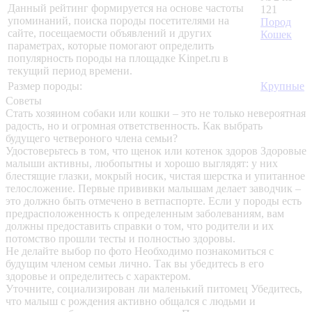
Данный рейтинг формируется на основе частоты
121
упоминаний, поиска породы посетителями на
Пород
сайте, посещаемости объявлений и других
Кошек
параметрах, которые помогают определить
популярность породы на площадке Kinpet.ru в
текущий период времени.
Размер породы:
Крупные
Советы
Стать хозяином собаки или кошки – это не только невероятная
радость, но и огромная ответственность. Как выбрать
будущего четвероного члена семьи?
Удостоверьтесь в том, что щенок или котенок здоров
Здоровые
малыши активны, любопытны и хорошо выглядят: у них
блестящие глазки, мокрый носик, чистая шерстка и упитанное
телосложение. Первые прививки малышам делает заводчик –
это должно быть отмечено в ветпаспорте. Если у породы есть
предрасположенность к определенным заболеваниям, вам
должны предоставить справки о том, что родители и их
потомство прошли тесты и полностью здоровы.
Не делайте выбор по фото
Необходимо познакомиться с
будущим членом семьи лично. Так вы убедитесь в его
здоровье и определитесь с характером.
Уточните, социализирован ли маленький питомец
Убедитесь,
что малыш с рождения активно общался с людьми и