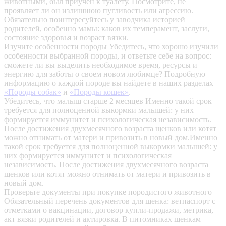
животными, был приучен к туалету. Посмотрите, не
проявляет ли он излишнюю пугливость или агрессию.
Обязательно поинтересуйтесь у заводчика историей
родителей, особенно мамы: каков их темперамент, заслуги,
состояние здоровья и возраст вязки.
Изучите особенности породы
Убедитесь, что хорошо изучили
особенности выбранной породы, и ответьте себе на вопрос:
сможете ли вы выделить необходимое время, ресурсы и
энергию для заботы о своем новом любимце? Подробную
информацию о каждой породе вы найдете в наших разделах
«Породы собак»
и
«Породы кошек»
.
Убедитесь, что малыш старше 2 месяцев
Именно такой срок
требуется для полноценной выкормки малышей: у них
формируется иммунитет и психологическая независимость.
После достижения двухмесячного возраста щенков или котят
можно отнимать от матери и привозить в новый дом.Именно
такой срок требуется для полноценной выкормки малышей: у
них формируется иммунитет и психологическая
независимость. После достижения двухмесячного возраста
щенков или котят можно отнимать от матери и привозить в
новый дом.
Проверьте документы при покупке породистого животного
Обязательный перечень документов для щенка: ветпаспорт с
отметками о вакцинации, договор купли-продажи, метрика,
акт вязки родителей и актировка. В питомниках щенкам