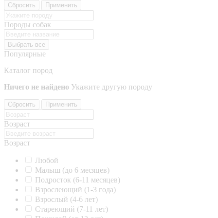
Сбросить
Применить
Породы собак
Выбрать все
Популярные
Каталог пород
Ничего не найдено
Укажите другую породу
Сбросить
Применить
Возраст
Возраст
Любой
Малыш (до 6 месяцев)
Подросток (6-11 месяцев)
Взрослеющий (1-3 года)
Взрослый (4-6 лет)
Стареющий (7-11 лет)