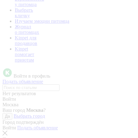
у питомца
Выбрать
кличку
Изучаем эмоции питомца
Журнал
о питомцах
Kinpet для
продавцов
Kinpet
помогает
приютам
Войти в профиль
Подать объявление
Нет результатов
Войти
Москва
Ваш город
Москва
?
Выбрать город
Да
Город подтверждён
Войти
Подать объявление