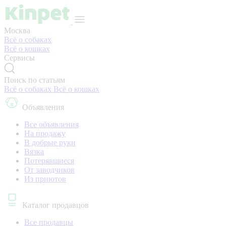
Москва
Всё о собаках
Всё о кошках
Сервисы
Поиск по статьям
Всё о собаках
Всё о кошках
Объявления
Все объявления
На продажу
В добрые руки
Вязка
Потерявшиеся
От заводчиков
Из приютов
Каталог продавцов
Все продавцы