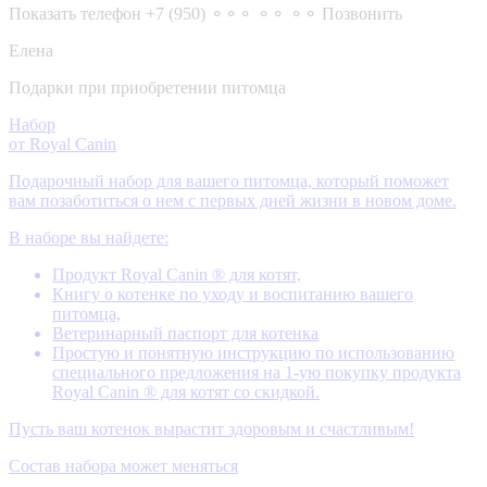
Показать телефон
+7 (950) ⚬⚬⚬ ⚬⚬ ⚬⚬
Позвонить
Елена
Подарки при приобретении питомца
Набор
от Royal Canin
Подарочный набор для вашего питомца, который поможет
вам позаботиться о нем с первых дней жизни в новом доме.
В наборе вы найдете:
Продукт Royal Canin ® для котят,
Книгу о котенке по уходу и воспитанию вашего
питомца,
Ветеринарный паспорт для котенка
Простую и понятную инструкцию по использованию
специального предложения на 1-ую покупку продукта
Royal Canin ® для котят со скидкой.
Пусть ваш котенок вырастит здоровым и счастливым!
Состав набора может меняться