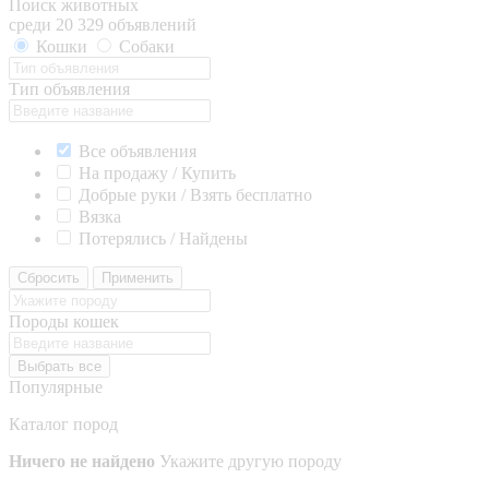
Поиск животных
среди 20 329 объявлений
Кошки
Собаки
Тип объявления
Все объявления
На продажу / Купить
Добрые руки / Взять бесплатно
Вязка
Потерялись / Найдены
Сбросить
Применить
Породы кошек
Выбрать все
Популярные
Каталог пород
Ничего не найдено
Укажите другую породу