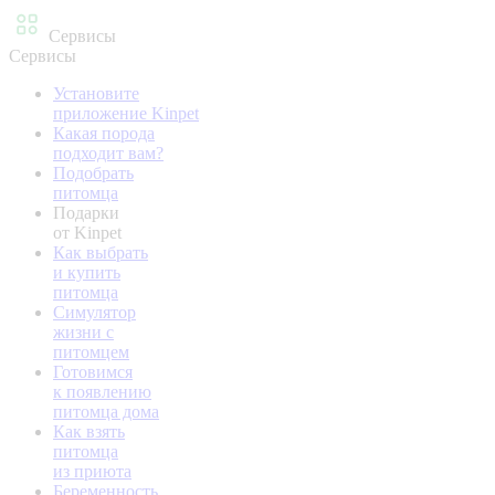
Сервисы
Сервисы
Установите
приложение Kinpet
Какая порода
подходит вам?
Подобрать
питомца
Подарки
от Kinpet
Как выбрать
и купить
питомца
Симулятор
жизни с
питомцем
Готовимся
к появлению
питомца дома
Как взять
питомца
из приюта
Беременность