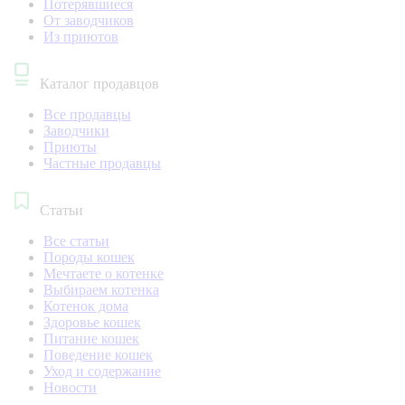
Потерявшиеся
От заводчиков
Из приютов
Каталог продавцов
Все продавцы
Заводчики
Приюты
Частные продавцы
Статьи
Все статьи
Породы кошек
Мечтаете о котенке
Выбираем котенка
Котенок дома
Здоровье кошек
Питание кошек
Поведение кошек
Уход и содержание
Новости