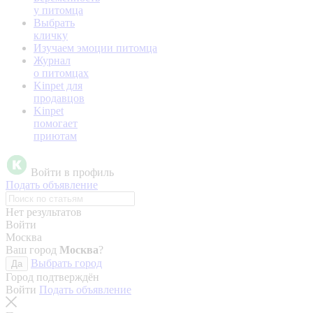
у питомца
Выбрать
кличку
Изучаем эмоции питомца
Журнал
о питомцах
Kinpet для
продавцов
Kinpet
помогает
приютам
Войти в профиль
Подать объявление
Нет результатов
Войти
Москва
Ваш город
Москва
?
Выбрать город
Да
Город подтверждён
Войти
Подать объявление