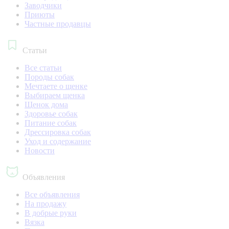
Заводчики
Приюты
Частные продавцы
Статьи
Все статьи
Породы собак
Мечтаете о щенке
Выбираем щенка
Щенок дома
Здоровье собак
Питание собак
Дрессировка собак
Уход и содержание
Новости
Объявления
Все объявления
На продажу
В добрые руки
Вязка