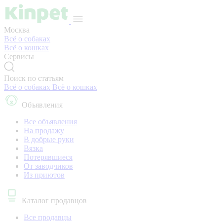
Москва
Всё о собаках
Всё о кошках
Сервисы
Поиск по статьям
Всё о собаках
Всё о кошках
Объявления
Все объявления
На продажу
В добрые руки
Вязка
Потерявшиеся
От заводчиков
Из приютов
Каталог продавцов
Все продавцы