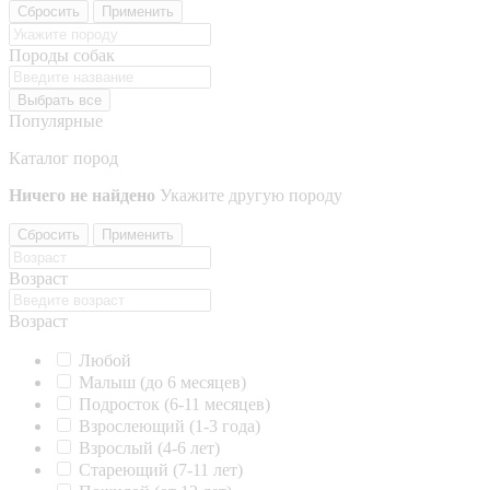
Сбросить
Применить
Породы собак
Выбрать все
Популярные
Каталог пород
Ничего не найдено
Укажите другую породу
Сбросить
Применить
Возраст
Возраст
Любой
Малыш (до 6 месяцев)
Подросток (6-11 месяцев)
Взрослеющий (1-3 года)
Взрослый (4-6 лет)
Стареющий (7-11 лет)