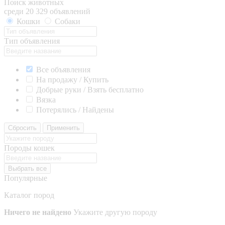
Поиск животных
среди 20 329 объявлений
Кошки
Собаки
Тип объявления
Все объявления
На продажу / Купить
Добрые руки / Взять бесплатно
Вязка
Потерялись / Найдены
Сбросить
Применить
Породы кошек
Выбрать все
Популярные
Каталог пород
Ничего не найдено
Укажите другую породу