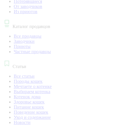
Потерявшиеся
От заводчиков
Из приютов
Каталог продавцов
Все продавцы
Заводчики
Приюты
Частные продавцы
Статьи
Все статьи
Породы кошек
Мечтаете о котенке
Выбираем котенка
Котенок дома
Здоровье кошек
Питание кошек
Поведение кошек
Уход и содержание
Новости