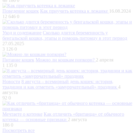
48 186
0
Поведение кошек
Как приучить котенка к лежанке
16.08.2024
12 646
0
Уход и содержание
Сколько длится беременность у
бенгальской кошки, этапы и помощь питомцу в этот период
27.05.2025
3 126
0
Питание кошек
Можно ли кошкам попкорн?
2 апреля
1 135
0
Новости
8 августа – всемирный день кошек: история,
традиции и как отметить «замуррчательный» праздник
4
августа
92
0
Мечтаете о котенке
Как отличить «британца» от обычного
котенка — основные признаки
2 августа
186
0
Посмотреть все