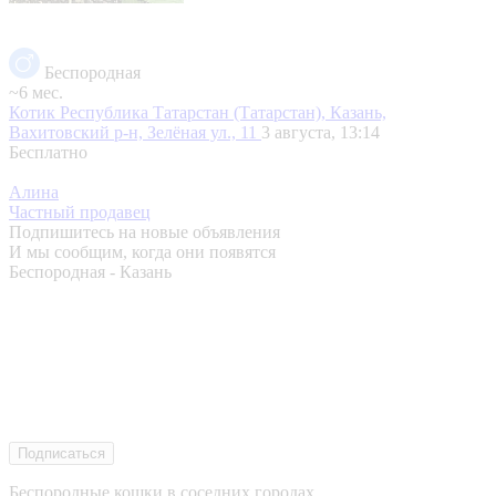
Беспородная
~6 мес.
Котик
Республика Татарстан (Татарстан), Казань,
Вахитовский р-н, Зелёная ул., 11
3 августа, 13:14
Бесплатно
Алина
Частный продавец
Подпишитесь на новые объявления
И мы сообщим, когда они появятся
Беспородная - Казань
Подписаться
Беспородные кошки в соседних городах