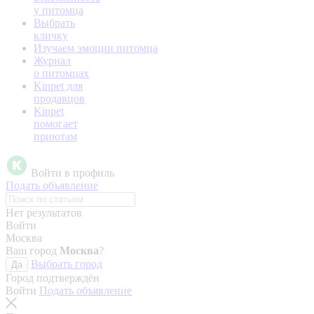
у питомца
Выбрать
кличку
Изучаем эмоции питомца
Журнал
о питомцах
Kinpet для
продавцов
Kinpet
помогает
приютам
Войти в профиль
Подать объявление
Нет результатов
Войти
Москва
Ваш город
Москва
?
Выбрать город
Да
Город подтверждён
Войти
Подать объявление