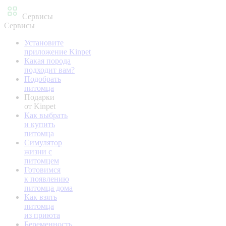
Сервисы
Сервисы
Установите
приложение Kinpet
Какая порода
подходит вам?
Подобрать
питомца
Подарки
от Kinpet
Как выбрать
и купить
питомца
Симулятор
жизни с
питомцем
Готовимся
к появлению
питомца дома
Как взять
питомца
из приюта
Беременность