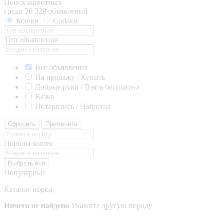
Поиск животных
среди 20 329 объявлений
Кошки
Собаки
Тип объявления
Все объявления
На продажу / Купить
Добрые руки / Взять бесплатно
Вязка
Потерялись / Найдены
Сбросить
Применить
Породы кошек
Выбрать все
Популярные
Каталог пород
Ничего не найдено
Укажите другую породу