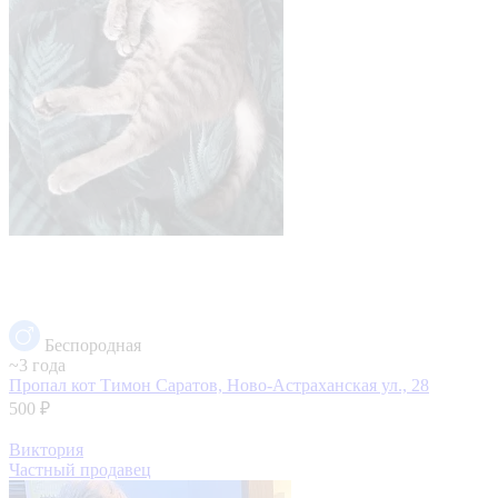
Беспородная
~3 года
Пропал кот Тимон
Саратов, Ново-Астраханская ул., 28
500 ₽
Виктория
Частный продавец