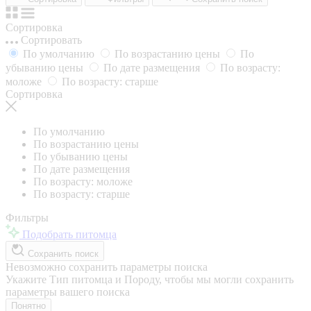
Сортировка
Сортировать
По умолчанию
По возрастанию цены
По
убыванию цены
По дате размещения
По возрасту:
моложе
По возрасту: старше
Сортировка
По умолчанию
По возрастанию цены
По убыванию цены
По дате размещения
По возрасту: моложе
По возрасту: старше
Фильтры
Подобрать питомца
Сохранить поиск
Невозможно сохранить параметры поиска
Укажите Тип питомца и Породу, чтобы мы могли сохранить
параметры вашего поиска
Понятно