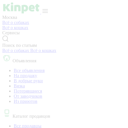
Москва
Всё о собаках
Всё о кошках
Сервисы
Поиск по статьям
Всё о собаках
Всё о кошках
Объявления
Все объявления
На продажу
В добрые руки
Вязка
Потерявшиеся
От заводчиков
Из приютов
Каталог продавцов
Все продавцы