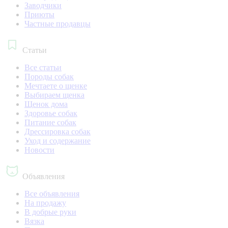
Заводчики
Приюты
Частные продавцы
Статьи
Все статьи
Породы собак
Мечтаете о щенке
Выбираем щенка
Щенок дома
Здоровье собак
Питание собак
Дрессировка собак
Уход и содержание
Новости
Объявления
Все объявления
На продажу
В добрые руки
Вязка