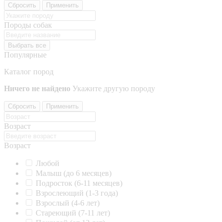
Сбросить
Применить
Породы собак
Выбрать все
Популярные
Каталог пород
Ничего не найдено
Укажите другую породу
Сбросить
Применить
Возраст
Возраст
Любой
Малыш (до 6 месяцев)
Подросток (6-11 месяцев)
Взрослеющий (1-3 года)
Взрослый (4-6 лет)
Стареющий (7-11 лет)