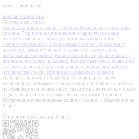
Более 1 500 статей
Больше материалов
Популярные статьи
Имена и клички для кошек-девочек
Кровь в кале у кота или
котенка: 7 причин возникновения и варианты помощи
питомцу
Имена и клички для котов-мальчиков
Когда
стерилизовать кошку: оптимальный возраст, показания и
противопоказания
У кошки отнимаются задние лапы:
насколько все серьезно?
Кошку рвет после еды: возможные
причины, что делать владельцу
Как промыть глаза кошке или
котенку: средства и описание процедуры
Болячки, язвочки
или коросты у кота? Причины и возможное лечение
На Kinpet нашлось 1 объявление беспородных кошек
потерявшихся в Казани. Если вы нашли пропавшего питомца
из объявления на нашем сайте, свяжитесь с контактным лицом
в два клика и помогите семье воссоединиться. Спасибо!
Потерявшиеся беспородные кошки в Казани: 1 объявление на
Kinpet.
Установите приложение Kinpet