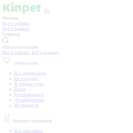
Москва
Всё о собаках
Всё о кошках
Сервисы
Поиск по статьям
Всё о собаках
Всё о кошках
Объявления
Все объявления
На продажу
В добрые руки
Вязка
Потерявшиеся
От заводчиков
Из приютов
Каталог продавцов
Все продавцы