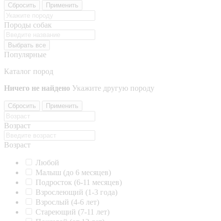
Сбросить
Применить
Породы собак
Выбрать все
Популярные
Каталог пород
Ничего не найдено
Укажите другую породу
Сбросить
Применить
Возраст
Возраст
Любой
Малыш (до 6 месяцев)
Подросток (6-11 месяцев)
Взрослеющий (1-3 года)
Взрослый (4-6 лет)
Стареющий (7-11 лет)