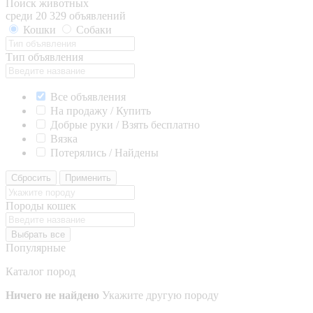
Поиск животных
среди 20 329 объявлений
Кошки
Собаки
Тип объявления
Все объявления
На продажу / Купить
Добрые руки / Взять бесплатно
Вязка
Потерялись / Найдены
Сбросить
Применить
Породы кошек
Выбрать все
Популярные
Каталог пород
Ничего не найдено
Укажите другую породу