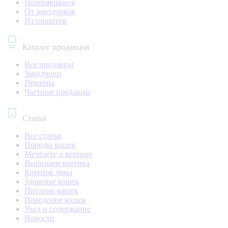
Потерявшиеся
От заводчиков
Из приютов
Каталог продавцов
Все продавцы
Заводчики
Приюты
Частные продавцы
Статьи
Все статьи
Породы кошек
Мечтаете о котенке
Выбираем котенка
Котенок дома
Здоровье кошек
Питание кошек
Поведение кошек
Уход и содержание
Новости