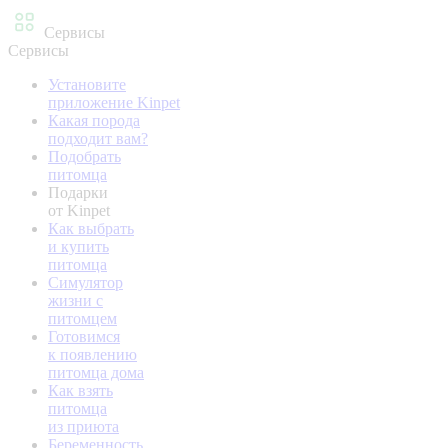
Сервисы
Сервисы
Установите
приложение Kinpet
Какая порода
подходит вам?
Подобрать
питомца
Подарки
от Kinpet
Как выбрать
и купить
питомца
Симулятор
жизни с
питомцем
Готовимся
к появлению
питомца дома
Как взять
питомца
из приюта
Беременность