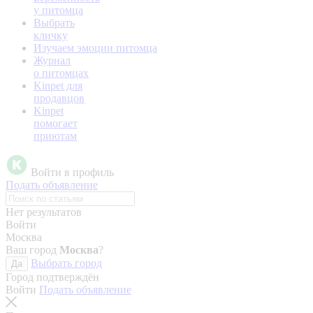
у питомца
Выбрать
кличку
Изучаем эмоции питомца
Журнал
о питомцах
Kinpet для
продавцов
Kinpet
помогает
приютам
Войти в профиль
Подать объявление
Нет результатов
Войти
Москва
Ваш город
Москва
?
Выбрать город
Да
Город подтверждён
Войти
Подать объявление