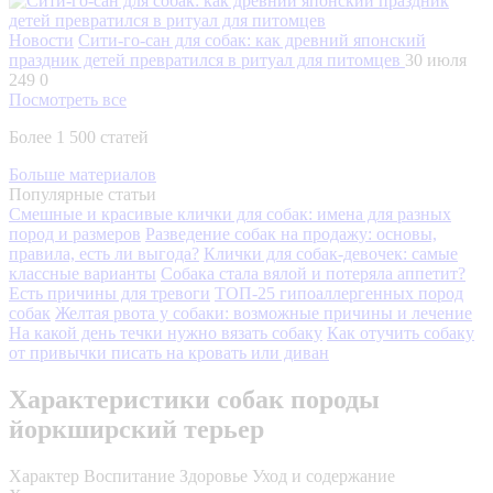
Новости
Сити-го-сан для собак: как древний японский
праздник детей превратился в ритуал для питомцев
30 июля
249
0
Посмотреть все
Более 1 500 статей
Больше материалов
Популярные статьи
Смешные и красивые клички для собак: имена для разных
пород и размеров
Разведение собак на продажу: основы,
правила, есть ли выгода?
Клички для собак-девочек: самые
классные варианты
Собака стала вялой и потеряла аппетит?
Есть причины для тревоги
ТОП-25 гипоаллергенных пород
собак
Желтая рвота у собаки: возможные причины и лечение
На какой день течки нужно вязать собаку
Как отучить собаку
от привычки писать на кровать или диван
Характеристики собак породы
йоркширский терьер
Характер
Воспитание
Здоровье
Уход и содержание