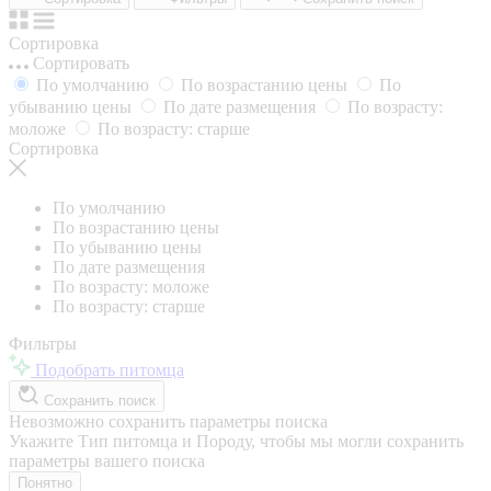
Сортировка
Сортировать
По умолчанию
По возрастанию цены
По
убыванию цены
По дате размещения
По возрасту:
моложе
По возрасту: старше
Сортировка
По умолчанию
По возрастанию цены
По убыванию цены
По дате размещения
По возрасту: моложе
По возрасту: старше
Фильтры
Подобрать питомца
Сохранить поиск
Невозможно сохранить параметры поиска
Укажите Тип питомца и Породу, чтобы мы могли сохранить
параметры вашего поиска
Понятно