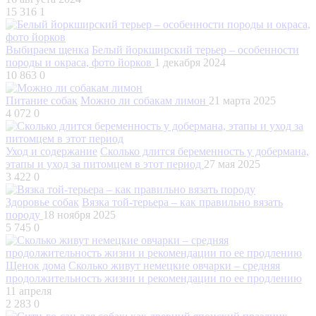
15 316
1
Выбираем щенка
Белый йоркширский терьер – особенности
породы и окраса, фото йорков
1 декабря 2024
10 863
0
Питание собак
Можно ли собакам лимон
21 марта 2025
4 072
0
Уход и содержание
Сколько длится беременность у добермана,
этапы и уход за питомцем в этот период
27 мая 2025
3 422
0
Здоровье собак
Вязка той-терьера – как правильно вязать
породу
18 ноября 2025
5 745
0
Щенок дома
Сколько живут немецкие овчарки – средняя
продолжительность жизни и рекомендации по ее продлению
11 апреля
2 283
0