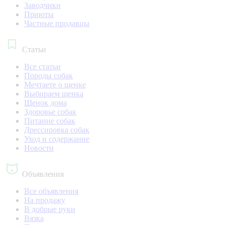
Заводчики
Приюты
Частные продавцы
Статьи
Все статьи
Породы собак
Мечтаете о щенке
Выбираем щенка
Щенок дома
Здоровье собак
Питание собак
Дрессировка собак
Уход и содержание
Новости
Объявления
Все объявления
На продажу
В добрые руки
Вязка