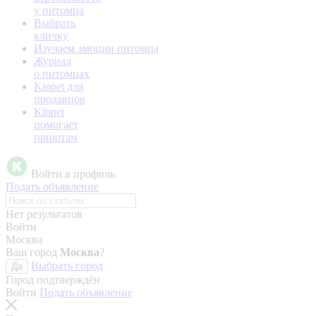
у питомца
Выбрать
кличку
Изучаем эмоции питомца
Журнал
о питомцах
Kinpet для
продавцов
Kinpet
помогает
приютам
Войти в профиль
Подать объявление
Нет результатов
Войти
Москва
Ваш город
Москва
?
Выбрать город
Да
Город подтверждён
Войти
Подать объявление