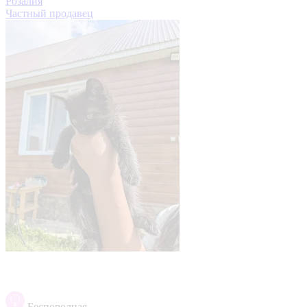
Розалия
Частный продавец
Беспородная