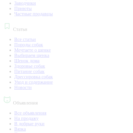
Заводчики
Приюты
Частные продавцы
Статьи
Все статьи
Породы собак
Мечтаете о щенке
Выбираем щенка
Щенок дома
Здоровье собак
Питание собак
Дрессировка собак
Уход и содержание
Новости
Объявления
Все объявления
На продажу
В добрые руки
Вязка