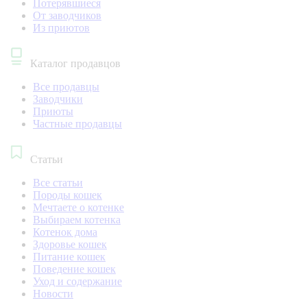
Потерявшиеся
От заводчиков
Из приютов
Каталог продавцов
Все продавцы
Заводчики
Приюты
Частные продавцы
Статьи
Все статьи
Породы кошек
Мечтаете о котенке
Выбираем котенка
Котенок дома
Здоровье кошек
Питание кошек
Поведение кошек
Уход и содержание
Новости