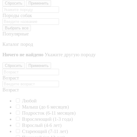
Сбросить
Применить
Породы собак
Выбрать все
Популярные
Каталог пород
Ничего не найдено
Укажите другую породу
Сбросить
Применить
Возраст
Возраст
Любой
Малыш (до 6 месяцев)
Подросток (6-11 месяцев)
Взрослеющий (1-3 года)
Взрослый (4-6 лет)
Стареющий (7-11 лет)