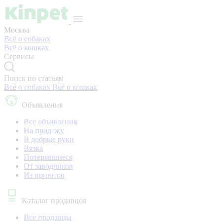
Москва
Всё о собаках
Всё о кошках
Сервисы
Поиск по статьям
Всё о собаках
Всё о кошках
Объявления
Все объявления
На продажу
В добрые руки
Вязка
Потерявшиеся
От заводчиков
Из приютов
Каталог продавцов
Все продавцы