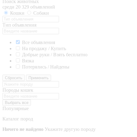
Поиск животных
среди 20 329 объявлений
Кошки
Собаки
Тип объявления
Все объявления
На продажу / Купить
Добрые руки / Взять бесплатно
Вязка
Потерялись / Найдены
Сбросить
Применить
Породы кошек
Выбрать все
Популярные
Каталог пород
Ничего не найдено
Укажите другую породу