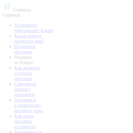
Сервисы
Сервисы
Установите
приложение Kinpet
Какая порода
подходит вам?
Подобрать
питомца
Подарки
от Kinpet
Как выбрать
и купить
питомца
Симулятор
жизни с
питомцем
Готовимся
к появлению
питомца дома
Как взять
питомца
из приюта
Беременность