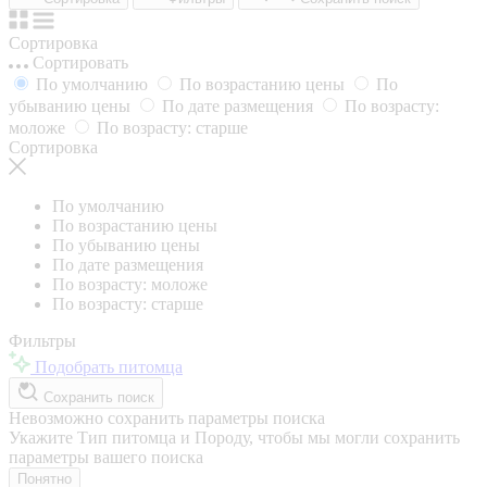
Сортировка
Сортировать
По умолчанию
По возрастанию цены
По
убыванию цены
По дате размещения
По возрасту:
моложе
По возрасту: старше
Сортировка
По умолчанию
По возрастанию цены
По убыванию цены
По дате размещения
По возрасту: моложе
По возрасту: старше
Фильтры
Подобрать питомца
Сохранить поиск
Невозможно сохранить параметры поиска
Укажите Тип питомца и Породу, чтобы мы могли сохранить
параметры вашего поиска
Понятно