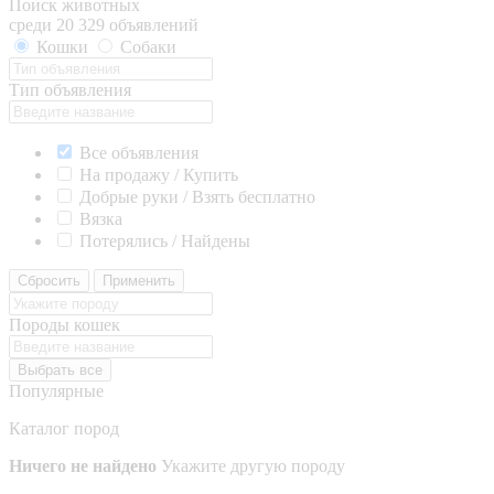
Поиск животных
среди 20 329 объявлений
Кошки
Собаки
Тип объявления
Все объявления
На продажу / Купить
Добрые руки / Взять бесплатно
Вязка
Потерялись / Найдены
Сбросить
Применить
Породы кошек
Выбрать все
Популярные
Каталог пород
Ничего не найдено
Укажите другую породу