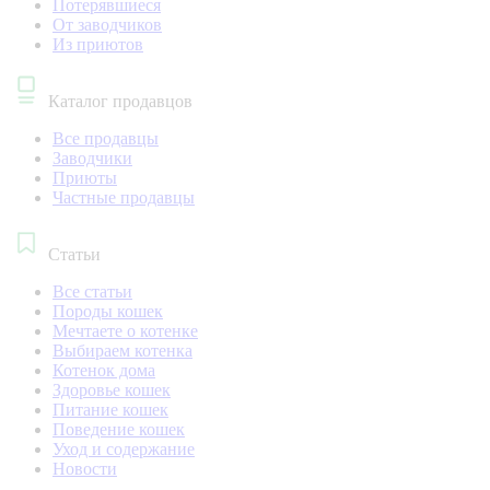
Потерявшиеся
От заводчиков
Из приютов
Каталог продавцов
Все продавцы
Заводчики
Приюты
Частные продавцы
Статьи
Все статьи
Породы кошек
Мечтаете о котенке
Выбираем котенка
Котенок дома
Здоровье кошек
Питание кошек
Поведение кошек
Уход и содержание
Новости