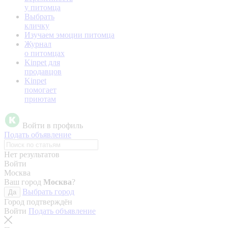
у питомца
Выбрать
кличку
Изучаем эмоции питомца
Журнал
о питомцах
Kinpet для
продавцов
Kinpet
помогает
приютам
Войти в профиль
Подать объявление
Нет результатов
Войти
Москва
Ваш город
Москва
?
Выбрать город
Да
Город подтверждён
Войти
Подать объявление