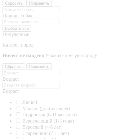
Сбросить
Применить
Породы собак
Выбрать все
Популярные
Каталог пород
Ничего не найдено
Укажите другую породу
Сбросить
Применить
Возраст
Возраст
Любой
Малыш (до 6 месяцев)
Подросток (6-11 месяцев)
Взрослеющий (1-3 года)
Взрослый (4-6 лет)
Стареющий (7-11 лет)