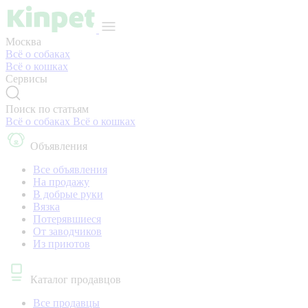
Москва
Всё о собаках
Всё о кошках
Сервисы
Поиск по статьям
Всё о собаках
Всё о кошках
Объявления
Все объявления
На продажу
В добрые руки
Вязка
Потерявшиеся
От заводчиков
Из приютов
Каталог продавцов
Все продавцы