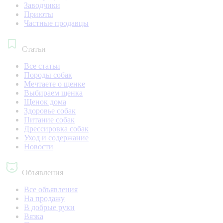
Заводчики
Приюты
Частные продавцы
Статьи
Все статьи
Породы собак
Мечтаете о щенке
Выбираем щенка
Щенок дома
Здоровье собак
Питание собак
Дрессировка собак
Уход и содержание
Новости
Объявления
Все объявления
На продажу
В добрые руки
Вязка