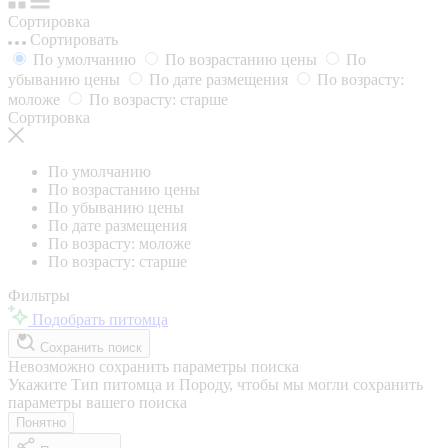
Сортировка
Сортировать
По умолчанию
По возрастанию цены
По
убыванию цены
По дате размещения
По возрасту:
моложе
По возрасту: старше
Сортировка
По умолчанию
По возрастанию цены
По убыванию цены
По дате размещения
По возрасту: моложе
По возрасту: старше
Фильтры
Подобрать питомца
Сохранить поиск
Невозможно сохранить параметры поиска
Укажите Тип питомца и Породу, чтобы мы могли сохранить
параметры вашего поиска
Понятно