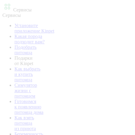
Сервисы
Сервисы
Установите
приложение Kinpet
Какая порода
подходит вам?
Подобрать
питомца
Подарки
от Kinpet
Как выбрать
и купить
питомца
Симулятор
жизни с
питомцем
Готовимся
к появлению
питомца дома
Как взять
питомца
из приюта
Беременность