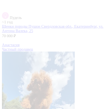
Пудель
~1 год
Щенки породы Пушон
Свердловская обл., Екатеринбург, ул.
Антона Валека, 25
70 000 ₽
Анастасия
Частный продавец