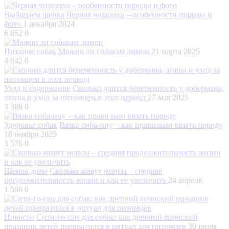
Выбираем щенка
Черная чихуахуа – особенности породы и
фото
1 декабря 2024
6 852
0
Питание собак
Можно ли собакам лимон
21 марта 2025
4 042
0
Уход и содержание
Сколько длится беременность у добермана,
этапы и уход за питомцем в этот период
27 мая 2025
3 388
0
Здоровье собак
Вязка сиба-ину – как правильно вязать породу
18 ноября 2025
3 576
0
Щенок дома
Сколько живут мопсы – средняя
продолжительность жизни и как ее увеличить
24 апреля
1 566
0
Новости
Сити-го-сан для собак: как древний японский
праздник детей превратился в ритуал для питомцев
30 июля