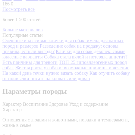
166
0
Посмотреть все
Более 1 500 статей
Больше материалов
Популярные статьи
Смешные и красивые клички для собак: имена для разных
пород и размеров
Разведение собак на продажу: основы,
правила, есть ли выгода?
Клички для собак-девочек: самые
классные варианты
Собака стала вялой и потеряла аппетит?
Есть причины для тревоги
ТОП-25 гипоаллергенных пород
собак
Желтая рвота у собаки: возможные причины и лечение
На какой день течки нужно вязать собаку
Как отучить собаку
от привычки писать на кровать или диван
Параметры породы
Характер
Воспитание
Здоровье
Уход и содержание
Характер
Отношения с людьми и животными, повадки и темперамент,
жизнь в семье