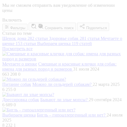
Мы не сможем отправить вам уведомление об изменении
цены
Включить
Фильтры
Сохранить поиск
Поделиться
Статьи по теме
Щенок дома
282 статьи
Здоровье собак
281 статья
Мечтаете о
щенке
153 статьи
Выбираем щенка
119 статей
Посмотреть все
Мечтаете о щенке
Смешные и красивые клички для собак:
имена для разных пород и размеров
31 июля 2024
663 208
0
Питание собак
Можно ли сельдерей собакам?
22 марта 2025
6 255
0
Дрессировка собак
Бывают ли злые мопсы?
29 сентября 2024
6 689
0
Выбираем щенка
Бигль – гипоаллергенный или нет?
24 июля
2025
8 232
1