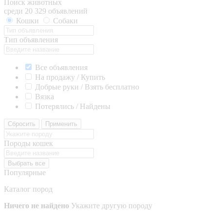
Поиск животных
среди 20 329 объявлений
Кошки
Собаки
Тип объявления
Все объявления
На продажу / Купить
Добрые руки / Взять бесплатно
Вязка
Потерялись / Найдены
Сбросить
Применить
Породы кошек
Выбрать все
Популярные
Каталог пород
Ничего не найдено
Укажите другую породу