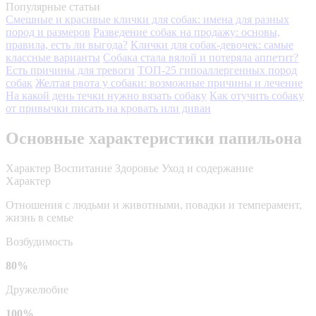
Популярные статьи
Смешные и красивые клички для собак: имена для разных
пород и размеров
Разведение собак на продажу: основы,
правила, есть ли выгода?
Клички для собак-девочек: самые
классные варианты
Собака стала вялой и потеряла аппетит?
Есть причины для тревоги
ТОП-25 гипоаллергенных пород
собак
Желтая рвота у собаки: возможные причины и лечение
На какой день течки нужно вязать собаку
Как отучить собаку
от привычки писать на кровать или диван
Основные характеристики папильона
Характер
Воспитание
Здоровье
Уход и содержание
Характер
Отношения с людьми и животными, повадки и темперамент,
жизнь в семье
Возбудимость
80%
Дружелюбие
100%