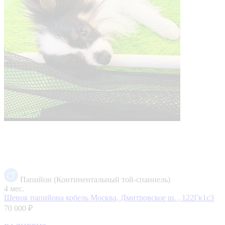
Папийон (Континентальный той-спаниель)
4 мес.
Щенок папийона кобель
Москва, Дмитровское ш. , 122Гк1с3
70 000 ₽