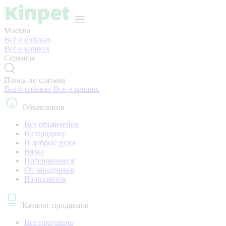
Москва
Всё о собаках
Всё о кошках
Сервисы
Поиск по статьям
Всё о собаках
Всё о кошках
Объявления
Все объявления
На продажу
В добрые руки
Вязка
Потерявшиеся
От заводчиков
Из приютов
Каталог продавцов
Все продавцы