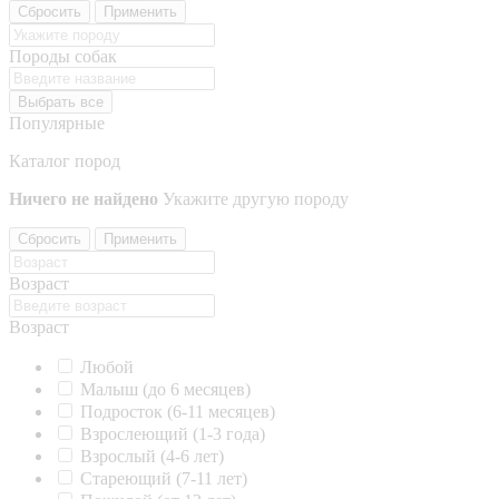
Сбросить
Применить
Породы собак
Выбрать все
Популярные
Каталог пород
Ничего не найдено
Укажите другую породу
Сбросить
Применить
Возраст
Возраст
Любой
Малыш (до 6 месяцев)
Подросток (6-11 месяцев)
Взрослеющий (1-3 года)
Взрослый (4-6 лет)
Стареющий (7-11 лет)