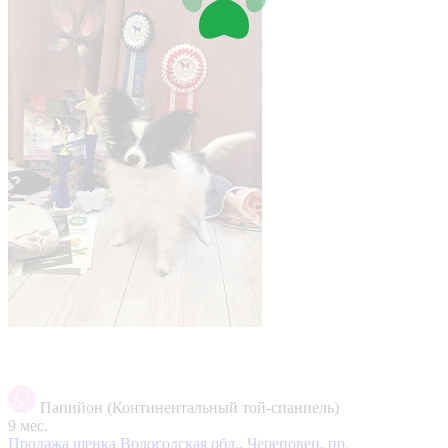
Папийон (Континентальный той-спаниель)
9 мес.
Продажа щенка
Вологодская обл., Череповец, пр.