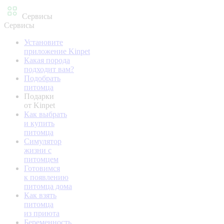
Сервисы
Сервисы
Установите
приложение Kinpet
Какая порода
подходит вам?
Подобрать
питомца
Подарки
от Kinpet
Как выбрать
и купить
питомца
Симулятор
жизни с
питомцем
Готовимся
к появлению
питомца дома
Как взять
питомца
из приюта
Беременность