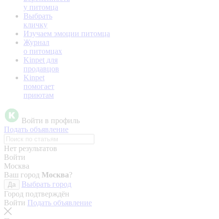
у питомца
Выбрать
кличку
Изучаем эмоции питомца
Журнал
о питомцах
Kinpet для
продавцов
Kinpet
помогает
приютам
Войти в профиль
Подать объявление
Нет результатов
Войти
Москва
Ваш город
Москва
?
Выбрать город
Да
Город подтверждён
Войти
Подать объявление