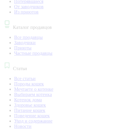
Потерявшиеся
От заводчиков
Из приютов
Каталог продавцов
Все продавцы
Заводчики
Приюты
Частные продавцы
Статьи
Все статьи
Породы кошек
Мечтаете о котенке
Выбираем котенка
Котенок дома
Здоровье кошек
Питание кошек
Поведение кошек
Уход и содержание
Новости