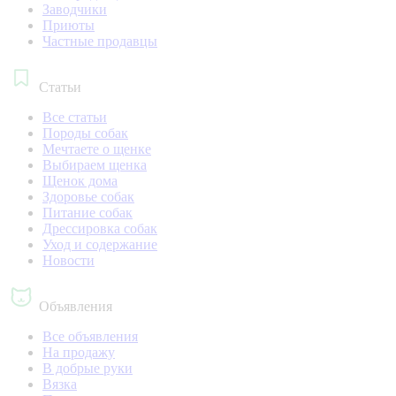
Заводчики
Приюты
Частные продавцы
Статьи
Все статьи
Породы собак
Мечтаете о щенке
Выбираем щенка
Щенок дома
Здоровье собак
Питание собак
Дрессировка собак
Уход и содержание
Новости
Объявления
Все объявления
На продажу
В добрые руки
Вязка